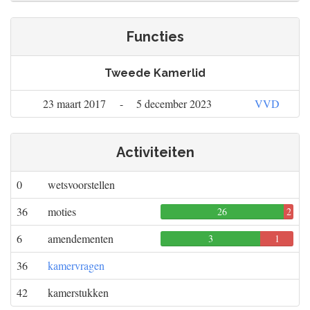
Functies
Tweede Kamerlid
23 maart 2017
-
5 december 2023
VVD
Activiteiten
0
wetsvoorstellen
36
moties
26
2
0
6
amendementen
3
1
0
36
kamervragen
42
kamerstukken