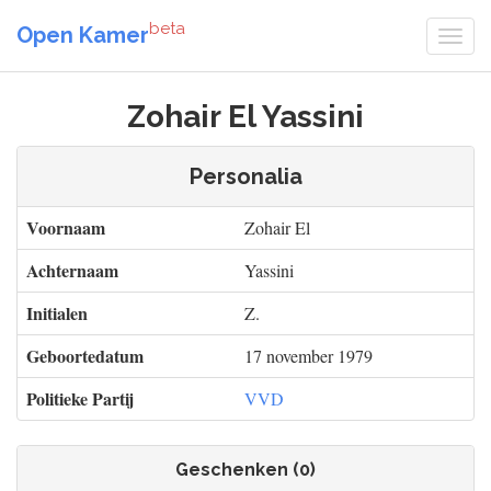
beta
Open Kamer
Zohair El Yassini
Personalia
Voornaam
Zohair El
Achternaam
Yassini
Initialen
Z.
Geboortedatum
17 november 1979
Politieke Partij
VVD
Geschenken (0)