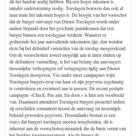
dit het hardste nodig hebben. Bij een hoger inkomen is
minder ondersteuning nodig. Toeslagen bouwen dan ook af
naar mate het inkomen hoger is. De hoogte van het voorschot
dat de burger ontvangt van Dienst Toeslagen wordt onder
andere bepaald door het geschatte jaarinkomen dat een
burger binnen een toeslagjaar verdient. Wanneer er
gedurende het jaar aanvullende inkomsten zijn, dan worden
deze bij het definitief vaststellen van de toeslag meegerekend.
Om de voorschotten zoveel mogelijk aan te laten sluiten op
de definitieve vaststelling, is het van belang dat aanvragers
tussentijdse verhogingen (of verlagingen) tijdig aan Dienst
Toeslagen doorgeven. Via onder meer campagnes wijst
Toeslagen burgers erop om haar of zijn gegevens regelmatig
te controleren en eventueel aan te passen. De recent gestarte
campagne «Check. Pas aan. En door.» is hier een voorbeeld
van. Daarnaast attendeert Toeslagen burgers proactief indien
zij verschillen constateert tussen de aanvraag en tussentijds
bekend geworden gegevens. Desondanks bestaat er een
risico dat burgers toeslagen moeten terugbetalen, dit is
inherent aan de voorschotssystematiek die de basis vormt van
het huidige toeslagensysteem. Als de burger de