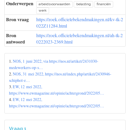
Onderwerpen
arbeidsvoorwaarden
belasting
financiën
werk
Bron vraag
https://zoek.officielebekendmakingen.nl/kv-tk-2
022Z11284.html
Bron
https://zoek.officielebekendmakingen.nl/ah-tk-2
antwoord
0222023-2369.html
1.
NOS, 1 juni 2022, via https://nos.nl/artikel/2431030-
medewerkers-op-s…
2.
NOS, 31 mei 2022, https://nos.nl/index.php/artikel/2430946-
schiphol-e…
3.
EW, 12 mei 2022,
https://www.ewmagazine.nl/opinie/achtergrond/2022/05…
4.
EW, 12 mei 2022,
https://www.ewmagazine.nl/opinie/achtergrond/2022/05…
Vraag 1