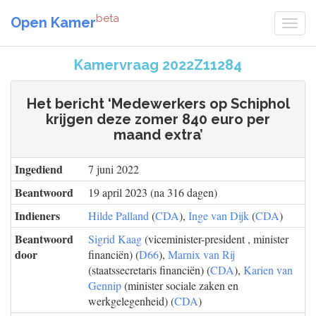
beta
Open Kamer
Kamervraag 2022Z11284
Het bericht ‘Medewerkers op Schiphol
krijgen deze zomer 840 euro per
maand extra’
Ingediend
7 juni 2022
Beantwoord
19 april 2023 (na 316 dagen)
Indieners
Hilde Palland
(
CDA
),
Inge van Dijk
(
CDA
)
Beantwoord
Sigrid Kaag
(viceminister-president , minister
door
financiën) (
D66
),
Marnix van Rij
(staatssecretaris financiën) (
CDA
),
Karien van
Gennip
(minister sociale zaken en
werkgelegenheid) (
CDA
)