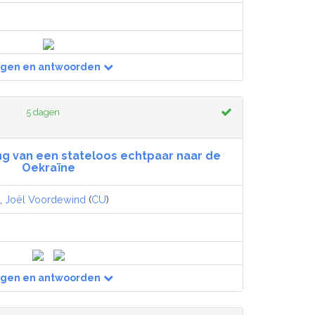
agen en antwoorden
5 dagen
ng van een stateloos echtpaar naar de
Oekraïne
),
Joël Voordewind
(
CU
)
agen en antwoorden