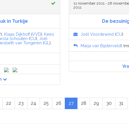
11 november 2011 - 28 novembe
2011
uk in Turkije
De bezuini
P
),
Klaas Dijkhoff
(
VVD
),
Kees
Joël Voordewind
(
CU
)
rola Schouten
(
CU
),
Joël
iesbeth van Tongeren
(
GL
),
Marja van Bijsterveldt
(mi
Vr
n
22
23
24
25
26
27
28
29
30
31