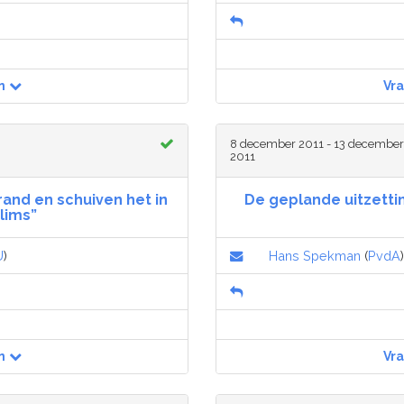
n
Vr
8 december 2011 - 13 december
2011
rand en schuiven het in
De geplande uitzetti
lims”
U
)
Hans Spekman
(
PvdA
n
Vr