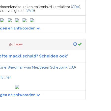
binnenlandse zaken en koninkrijksrelaties) (
CDA
),
e en veiligheid) (
VVD
)
agen en antwoorden
54 dagen
ofte maakt schuld? Scheiden ook'
smé Wiegman-van Meppelen Scheppink
(
CU
)
Hyllner
agen en antwoorden