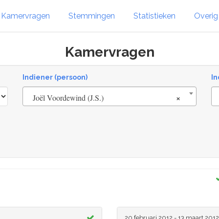
Kamervragen
Stemmingen
Statistieken
Overi
Kamervragen
Indiener (persoon)
In
×
Joël Voordewind (J.S.)
20 februari 2012 - 13 maart 2012