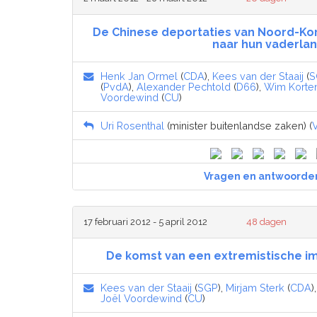
De Chinese deportaties van Noord-Ko
naar hun vaderla
Henk Jan Ormel
(
CDA
),
Kees van der Staaij
(
S
(
PvdA
),
Alexander Pechtold
(
D66
),
Wim Korte
Voordewind
(
CU
)
Uri Rosenthal
(minister buitenlandse zaken) (
Vragen en antwoorde
17 februari 2012 - 5 april 2012
48 dagen
De komst van een extremistische i
Kees van der Staaij
(
SGP
),
Mirjam Sterk
(
CDA
)
Joël Voordewind
(
CU
)