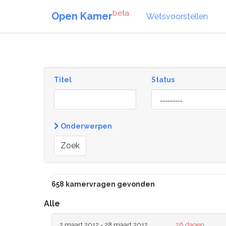
beta
Open Kamer
Wetsvoorstellen
Titel
Status
[invalid
name]
Onderwerpen
Zoek
658 kamervragen gevonden
Alle
2 maart 2012 - 28 maart 2012
26 dagen