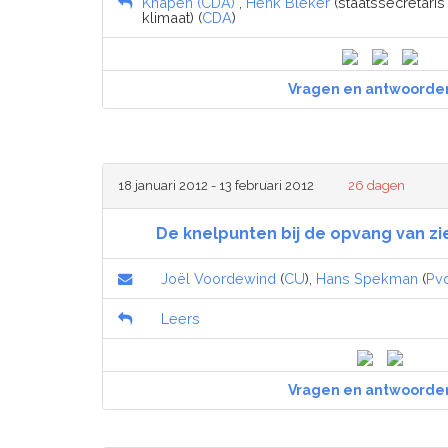
Knapen (CDA)
,
Henk Bleker
(staatssecretari
klimaat) (
CDA
)
Vragen en antwoorde
18 januari 2012 - 13 februari 2012
26 dagen
De knelpunten bij de opvang van z
Joël Voordewind
(
CU
),
Hans Spekman
(
Pv
Leers
Vragen en antwoorde