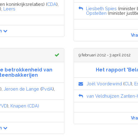
n koninkrijksrelaties) (
CDA
),
Liesbeth Spies
(minister 
),
Leers
Opstelten
(minister justiti
n
Vr
9 februari 2012 - 3 april 2012
 de betrokkenheid van
Het rapport 'Bel
steenbakkerijen
Joël Voordewind
(
CU
),
E
U
),
Jeroen de Lange
(
PvdA
),
van Veldhuijzen Zanten-
VVD
),
Knapen (CDA)
Vr
n