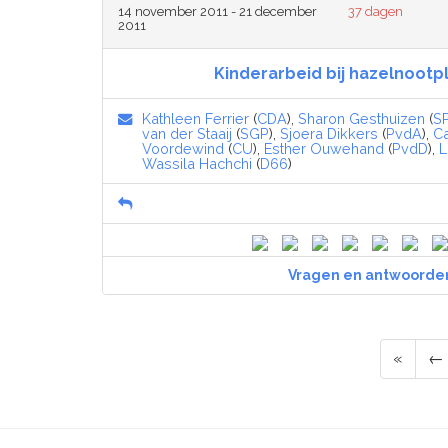
14 november 2011 - 21 december
37 dagen
2011
Kinderarbeid bij hazelnootpl
Kathleen Ferrier
(
CDA
),
Sharon Gesthuizen
(
S
van der Staaij
(
SGP
),
Sjoera Dikkers
(
PvdA
),
Ca
Voordewind
(
CU
),
Esther Ouwehand
(
PvdD
),
L
Wassila Hachchi
(
D66
)
Vragen en antwoorde
«
←