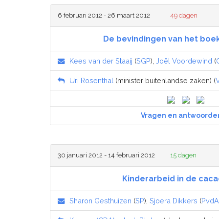
6 februari 2012 - 26 maart 2012
49 dagen
De bevindingen van het boek
Kees van der Staaij
(
SGP
),
Joël Voordewind
(
Uri Rosenthal
(minister buitenlandse zaken) (
Vragen en antwoorde
30 januari 2012 - 14 februari 2012
15 dagen
Kinderarbeid in de cac
Sharon Gesthuizen
(
SP
),
Sjoera Dikkers
(
PvdA