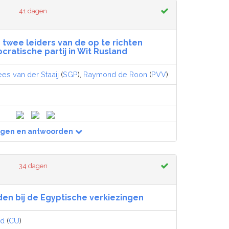
41 dagen
 twee leiders van de op te richten
ratische partij in Wit Rusland
es van der Staaij
(
SGP
),
Raymond de Roon
(
PVV
)
agen en antwoorden
34 dagen
n bij de Egyptische verkiezingen
nd
(
CU
)