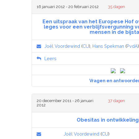
16 januari 2012 - 20 februari 2012
35 dagen
Een uitspraak van het Europese Hof ov
leges voor een verblijfsvergunning v
mensen in de bijst
Joël Voordewind
(
CU
),
Hans Spekman
(
PvdA
Leers
Vragen en antwoorde
20 december 2011 - 26 januari
37 dagen
2012
Obesitas in ontwikkelin
Joël Voordewind
(
CU
)