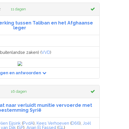
2
11 dagen
rking tussen Taliban en het Afghaanse
leger
 buitenlandse zaken) (
VVD
)
agen en antwoorden
16 dagen
dat naar verluidt munitie vervoerde met
bestemming Syrië
ien Eijsink
(
PvdA
),
Kees Verhoeven
(
D66
),
Joël
 van Dijk
(
SP
),
Arjan El Fassed
(
GL
)