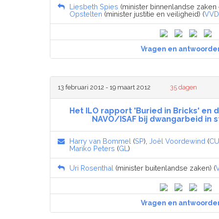
Liesbeth Spies
(minister binnenlandse zaken e
Opstelten
(minister justitie en veiligheid) (
VVD
Vragen en antwoorde
13 februari 2012 - 19 maart 2012
35 dagen
Het ILO rapport 'Buried in Bricks' en
NAVO/ISAF bij dwangarbeid in 
Harry van Bommel
(
SP
),
Joël Voordewind
(
C
Mariko Peters
(
GL
)
Uri Rosenthal
(minister buitenlandse zaken) (
Vragen en antwoorde