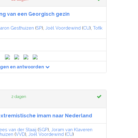
ing van een Georgisch gezin
aron Gesthuizen
(
SP
),
Joël Voordewind
(
CU
),
Tofik
agen en antwoorden
2 dagen
extremistische imam naar Nederland
ees van der Staaij
(
SGP
),
Joram van Klaveren
huizen
(
VVD
),
Joël Voordewind
(
CU
)