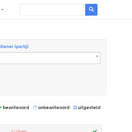
g
diener (partij)
beantwoord
onbeantwoord
uitgesteld
22 dagen