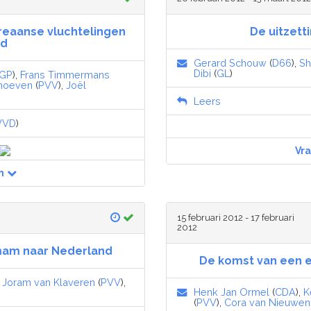
reaanse vluchtelingen
De uitzett
nd
Gerard Schouw
(
D66
),
Sh
Dibi
(
GL
)
GP
),
Frans Timmermans
noeven
(
PVV
),
Joël
Leers
VVD
)
Vr
n
15 februari 2012 - 17 februari
2012
mam naar Nederland
De komst van een 
,
Joram van Klaveren
(
PVV
),
Henk Jan Ormel
(
CDA
),
K
(
PVV
),
Cora van Nieuwen