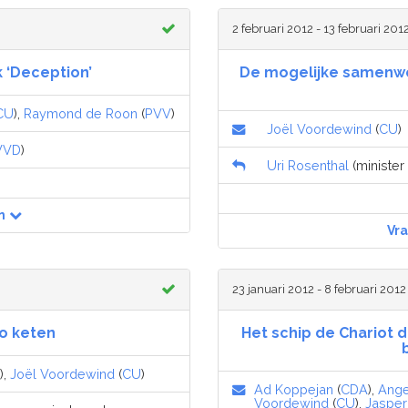
2 februari 2012 - 13 februari 201
 ‘Deception’
De mogelijke samenwe
CU
),
Raymond de Roon
(
PVV
)
Joël Voordewind
(
CU
)
VVD
)
Uri Rosenthal
(minister
n
Vr
23 januari 2012 - 8 februari 2012
ao keten
Het schip de Chariot 
),
Joël Voordewind
(
CU
)
Ad Koppejan
(
CDA
),
Angel
Voordewind
(
CU
),
Jasper