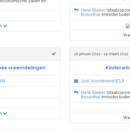
s economische zaken en
Henk Bleker
(staatssecre
Rosenthal
(minister buite
n
Vr
16 januari 2012 - 14 maart 2012
ieke vreemdelingen
Kinderarbe
dA
)
Joël Voordewind
(
CU
)
Henk Bleker
(staatssecre
Rosenthal
(minister buite
n
Vr