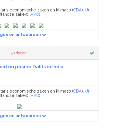
taris economische zaken en klimaat) (
CDA
),
Uri
nlandse zaken) (
VVD
)
agen en antwoorden
58 dagen
id en positie Dalits in India
taris economische zaken en klimaat) (
CDA
),
Uri
nlandse zaken) (
VVD
)
agen en antwoorden