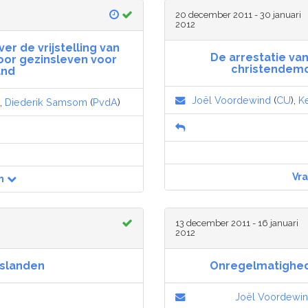
20 december 2011 - 30 januari
2012
er de vrijstelling van
De arrestatie van
oor gezinsleven voor
christendemoc
and
Joël Voordewind
(
CU
),
Ke
),
Diederik Samsom
(
PvdA
)
Vr
n
13 december 2011 - 16 januari
2012
gslanden
Onregelmatighede
Joël Voordewi