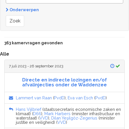
Onderwerpen
Zoek
363 kamervragen gevonden
Alle
7 juli 2023 - 26 september 2023
Directe en indirecte lozingen en/of
afvalinjecties onder de Waddenzee
Lammert van Raan
(
PvdD
),
Eva van Esch
(
PvdD
)
Hans Vijlbrief
(staatssecretaris economische zaken en
klimaat) (
D66
),
Mark Harbers
(minister infrastructuur en
waterstaat) (
VVD
),
Dilan Yeşilgöz-Zegerius
(minister
justitie en veiligheid) (
VVD
)