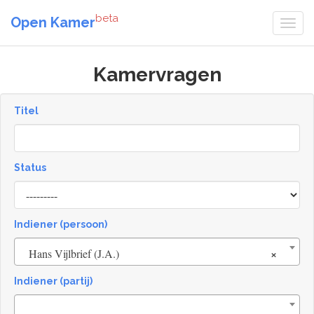
beta
Open Kamer
Kamervragen
Titel
Status
[invalid
name]
Indiener (persoon)
×
Hans Vijlbrief (J.A.)
Indiener (partij)