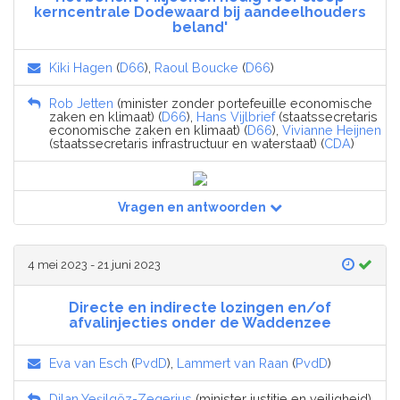
kerncentrale Dodewaard bij aandeelhouders
beland'
Kiki Hagen
(
D66
),
Raoul Boucke
(
D66
)
Rob Jetten
(minister zonder portefeuille economische
zaken en klimaat) (
D66
),
Hans Vijlbrief
(staatssecretaris
economische zaken en klimaat) (
D66
),
Vivianne Heijnen
(staatssecretaris infrastructuur en waterstaat) (
CDA
)
Vragen en antwoorden
4 mei 2023 - 21 juni 2023
Directe en indirecte lozingen en/of
afvalinjecties onder de Waddenzee
Eva van Esch
(
PvdD
),
Lammert van Raan
(
PvdD
)
Dilan Yeşilgöz-Zegerius
(minister justitie en veiligheid)