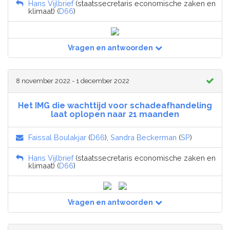
Hans Vijlbrief
(staatssecretaris economische zaken en
klimaat) (
D66
)
Vragen en antwoorden
8 november 2022 - 1 december 2022
Het IMG die wachttijd voor schadeafhandeling
laat oplopen naar 21 maanden
Faissal Boulakjar
(
D66
),
Sandra Beckerman
(
SP
)
Hans Vijlbrief
(staatssecretaris economische zaken en
klimaat) (
D66
)
Vragen en antwoorden