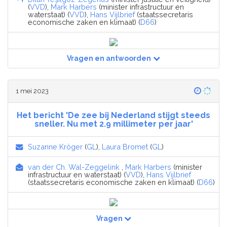
(
VVD
),
Mark Harbers
(minister infrastructuur en
waterstaat) (
VVD
),
Hans Vijlbrief
(staatssecretaris
economische zaken en klimaat) (
D66
)
Vragen en antwoorden
1 mei 2023
Het bericht 'De zee bij Nederland stijgt steeds
sneller. Nu met 2.9 millimeter per jaar'
Suzanne Kröger
(
GL
),
Laura Bromet
(
GL
)
van der Ch. Wal-Zeggelink
,
Mark Harbers
(minister
infrastructuur en waterstaat) (
VVD
),
Hans Vijlbrief
(staatssecretaris economische zaken en klimaat) (
D66
)
Vragen