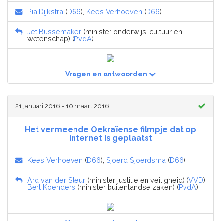
Pia Dijkstra
(
D66
),
Kees Verhoeven
(
D66
)
Jet Bussemaker
(minister onderwijs, cultuur en
wetenschap) (
PvdA
)
Vragen en antwoorden
21 januari 2016 - 10 maart 2016
Het vermeende Oekraïense filmpje dat op
internet is geplaatst
Kees Verhoeven
(
D66
),
Sjoerd Sjoerdsma
(
D66
)
Ard van der Steur
(minister justitie en veiligheid) (
VVD
),
Bert Koenders
(minister buitenlandse zaken) (
PvdA
)