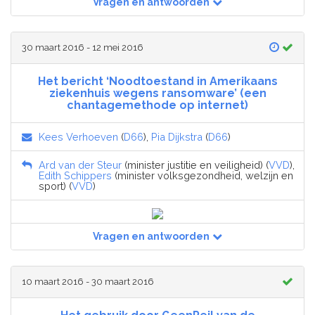
Vragen en antwoorden
30 maart 2016 - 12 mei 2016
Het bericht ‘Noodtoestand in Amerikaans
ziekenhuis wegens ransomware’ (een
chantagemethode op internet)
Kees Verhoeven
(
D66
),
Pia Dijkstra
(
D66
)
Ard van der Steur
(minister justitie en veiligheid) (
VVD
),
Edith Schippers
(minister volksgezondheid, welzijn en
sport) (
VVD
)
Vragen en antwoorden
10 maart 2016 - 30 maart 2016