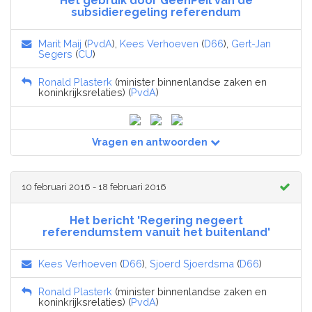
Het gebruik door GeenPeil van de
subsidieregeling referendum
Marit Maij
(
PvdA
),
Kees Verhoeven
(
D66
),
Gert-Jan
Segers
(
CU
)
Ronald Plasterk
(minister binnenlandse zaken en
koninkrijksrelaties) (
PvdA
)
Vragen en antwoorden
10 februari 2016 - 18 februari 2016
Het bericht 'Regering negeert
referendumstem vanuit het buitenland'
Kees Verhoeven
(
D66
),
Sjoerd Sjoerdsma
(
D66
)
Ronald Plasterk
(minister binnenlandse zaken en
koninkrijksrelaties) (
PvdA
)