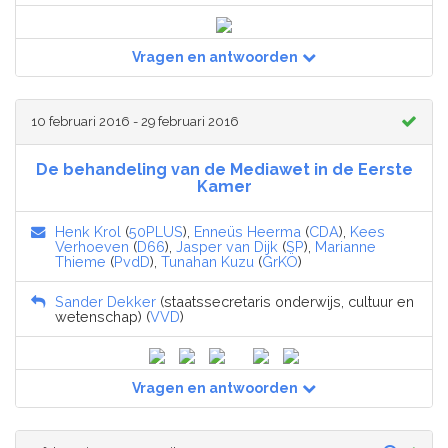
Vragen en antwoorden
10 februari 2016 - 29 februari 2016
De behandeling van de Mediawet in de Eerste
Kamer
Henk Krol
(
50PLUS
),
Enneüs Heerma
(
CDA
),
Kees
Verhoeven
(
D66
),
Jasper van Dijk
(
SP
),
Marianne
Thieme
(
PvdD
),
Tunahan Kuzu
(
GrKÖ
)
Sander Dekker
(staatssecretaris onderwijs, cultuur en
wetenschap) (
VVD
)
Vragen en antwoorden