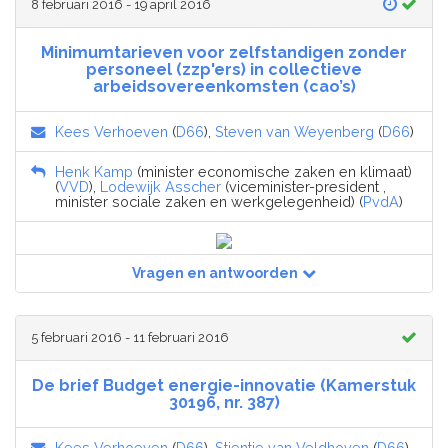
8 februari 2016 - 19 april 2016
Minimumtarieven voor zelfstandigen zonder
personeel (zzp'ers) in collectieve
arbeidsovereenkomsten (cao’s)
Kees Verhoeven
(
D66
),
Steven van Weyenberg
(
D66
)
Henk Kamp
(minister economische zaken en klimaat)
(
VVD
),
Lodewijk Asscher
(viceminister-president ,
minister sociale zaken en werkgelegenheid) (
PvdA
)
Vragen en antwoorden
5 februari 2016 - 11 februari 2016
De brief Budget energie-innovatie (Kamerstuk
30196, nr. 387)
Kees Verhoeven
(
D66
),
Stientje van Veldhoven
(
D66
)