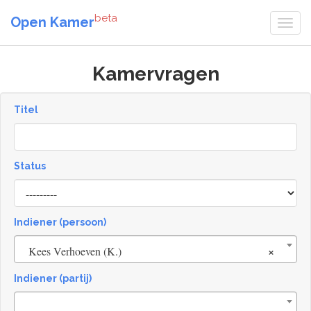
beta
Open Kamer
Kamervragen
Titel
Status
[invalid
name]
Indiener (persoon)
×
Kees Verhoeven (K.)
Indiener (partij)