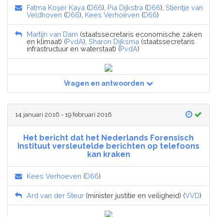
Fatma Koşer Kaya
(
D66
),
Pia Dijkstra
(
D66
),
Stientje van
Veldhoven
(
D66
),
Kees Verhoeven
(
D66
)
Martijn van Dam
(staatssecretaris economische zaken
en klimaat) (
PvdA
),
Sharon Dijksma
(staatssecretaris
infrastructuur en waterstaat) (
PvdA
)
Vragen en antwoorden
14 januari 2016 - 19 februari 2016
Het bericht dat het Nederlands Forensisch
Instituut versleutelde berichten op telefoons
kan kraken
Kees Verhoeven
(
D66
)
Ard van der Steur
(minister justitie en veiligheid) (
VVD
)