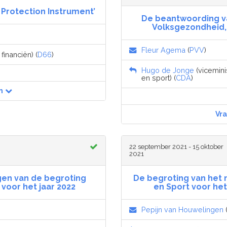
Protection Instrument’
De beantwoording v
Volksgezondheid, 
Fleur Agema
(
PVV
)
financiën) (
D66
)
Hugo de Jonge
(vicemini
en sport) (
CDA
)
n
Vr
22 september 2021 - 15 oktober
2021
en van de begroting
De begroting van het 
voor het jaar 2022
en Sport voor het
Pepijn van Houwelingen