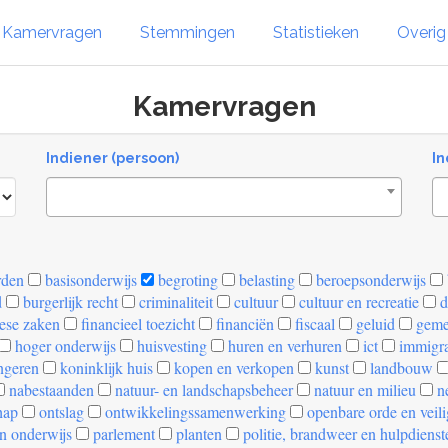
Kamervragen
Stemmingen
Statistieken
Overi
Kamervragen
Indiener (persoon)
In
rden
basisonderwijs
begroting
belasting
beroepsonderwijs
d
burgerlijk recht
criminaliteit
cultuur
cultuur en recreatie
d
ese zaken
financieel toezicht
financiën
fiscaal
geluid
geme
hoger onderwijs
huisvesting
huren en verhuren
ict
immigra
ngeren
koninklijk huis
kopen en verkopen
kunst
landbouw
nabestaanden
natuur- en landschapsbeheer
natuur en milieu
ne
hap
ontslag
ontwikkelingssamenwerking
openbare orde en veil
n onderwijs
parlement
planten
politie, brandweer en hulpdienst