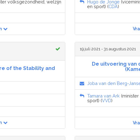
ister volksgezondheid, welzijn
Hugo de Jonge
(vicemini
en sport) (
CDA
)
n
Vr
19 juli 2021 - 31 augustus 2021
De uitvoering van 
 of the Stability and
(Kamer
Joba van den Berg-Jans
Tamara van Ark
(minister
sport) (
VVD
)
n
Vr