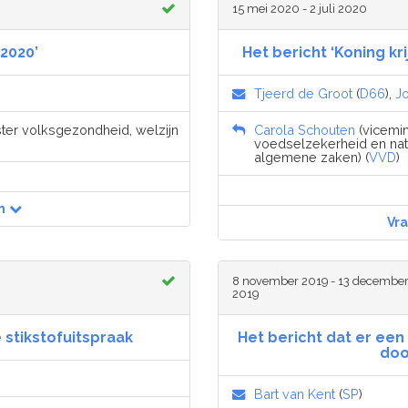
15 mei 2020 - 2 juli 2020
2020’
Het bericht ‘Koning kr
Tjeerd de Groot
(
D66
),
Jo
ister volksgezondheid, welzijn
Carola Schouten
(vicemin
voedselzekerheid en natu
algemene zaken) (
VVD
)
n
Vr
8 november 2019 - 13 decembe
2019
 stikstofuitspraak
Het bericht dat er een
doo
Bart van Kent
(
SP
)