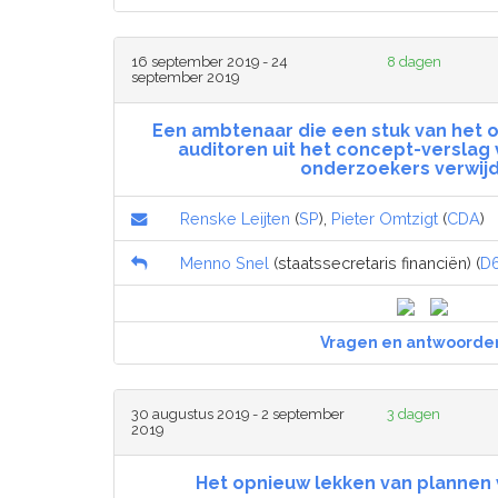
16 september 2019 - 24
8 dagen
september 2019
Een ambtenaar die een stuk van het 
auditoren uit het concept-verslag 
onderzoekers verwij
Renske Leijten
(
SP
),
Pieter Omtzigt
(
CDA
)
Menno Snel
(staatssecretaris financiën) (
D
Vragen en antwoorde
30 augustus 2019 - 2 september
3 dagen
2019
Het opnieuw lekken van plannen 