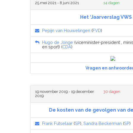
25 mei 2021 - 8 juni 2021
14 dagen
Het ‘Jaarverslag VWS 
Pepijn van Houwelingen
(
FVD
)
Hugo de Jonge
(viceminister-president , min
en sport) (
CDA
)
Vragen en antwoorde
19 november 2019 - 19 december
30 dagen
2019
De kosten van de gevolgen van de
Frank Futselaar
(
SP
),
Sandra Beckerman
(
SP
)