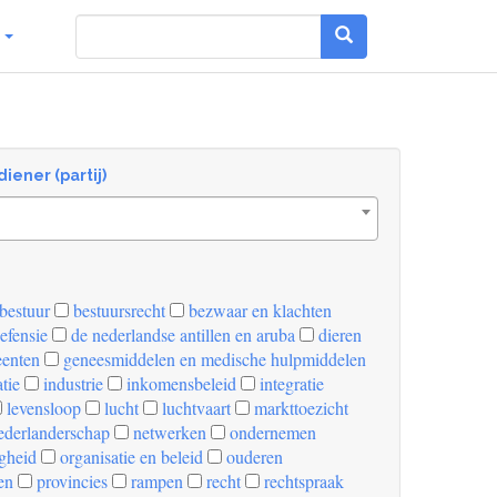
g
diener (partij)
bestuur
bestuursrecht
bezwaar en klachten
efensie
de nederlandse antillen en aruba
dieren
enten
geneesmiddelen en medische hulpmiddelen
tie
industrie
inkomensbeleid
integratie
levensloop
lucht
luchtvaart
markttoezicht
derlanderschap
netwerken
ondernemen
igheid
organisatie en beleid
ouderen
en
provincies
rampen
recht
rechtspraak