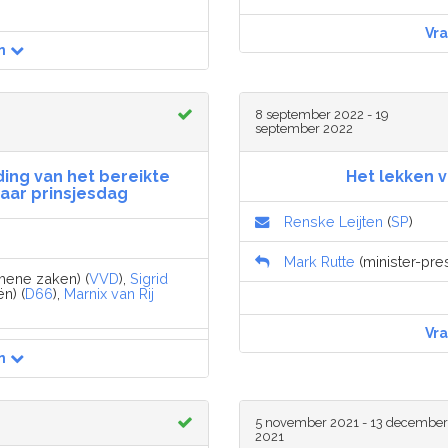
Vr
n
8 september 2022 - 19
september 2022
ing van het bereikte
Het lekken 
aar prinsjesdag
Renske Leijten
(
SP
)
Mark Rutte
(minister-pre
emene zaken) (
VVD
),
Sigrid
n) (
D66
),
Marnix van Rij
Vr
n
5 november 2021 - 13 december
2021