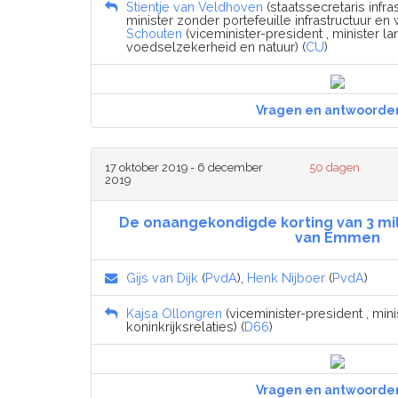
Stientje van Veldhoven
(staatssecretaris infra
minister zonder portefeuille infrastructuur en 
Schouten
(viceminister-president , minister la
voedselzekerheid en natuur) (
CU
)
Vragen en antwoorde
17 oktober 2019 - 6 december
50 dagen
2019
De onaangekondigde korting van 3 mi
van Emmen
Gijs van Dijk
(
PvdA
),
Henk Nijboer
(
PvdA
)
Kajsa Ollongren
(viceminister-president , mi
koninkrijksrelaties) (
D66
)
Vragen en antwoorde