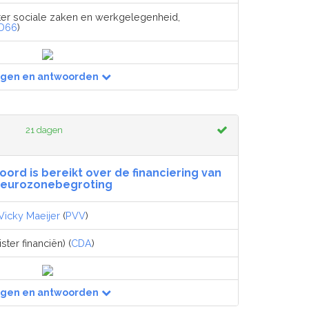
ter sociale zaken en werkgelegenheid,
D66
)
agen en antwoorden
21 dagen
oord is bereikt over de financiering van
 eurozonebegroting
Vicky Maeijer
(
PVV
)
ster financiën) (
CDA
)
agen en antwoorden