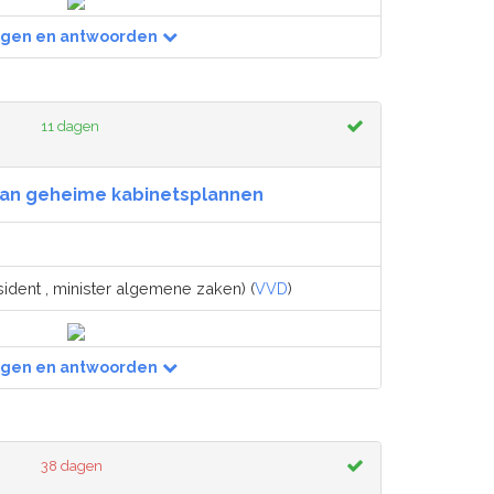
agen en antwoorden
11 dagen
van geheime kabinetsplannen
sident , minister algemene zaken) (
VVD
)
agen en antwoorden
38 dagen