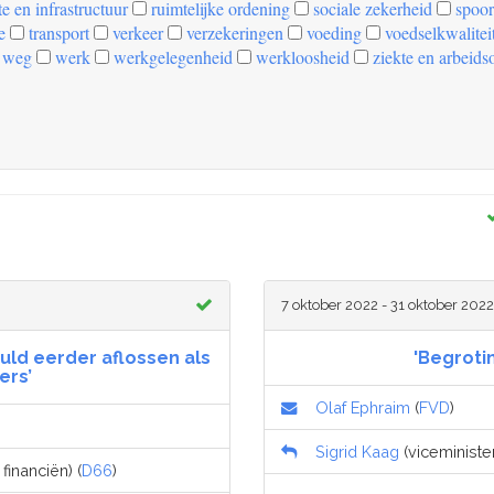
e en infrastructuur
ruimtelijke ordening
sociale zekerheid
spoor
e
transport
verkeer
verzekeringen
voeding
voedselkwalitei
weg
werk
werkgelegenheid
werkloosheid
ziekte en arbeids
7 oktober 2022 - 31 oktober 2022
uld eerder aflossen als
'Begroti
ers’
Olaf Ephraim
(
FVD
)
Sigrid Kaag
(viceminister
financiën) (
D66
)