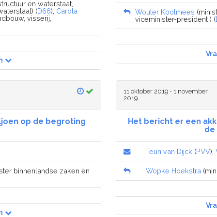
structuur en waterstaat,
waterstaat) (
D66
),
Carola
Wouter Koolmees
(minis
ndbouw, visserij,
viceminister-president ) (
Vr
n
11 oktober 2019 - 1 november
2019
ljoen op de begroting
Het bericht er een akk
de
Teun van Dijck
(
PVV
),
nister binnenlandse zaken en
Wopke Hoekstra
(mini
Vr
n