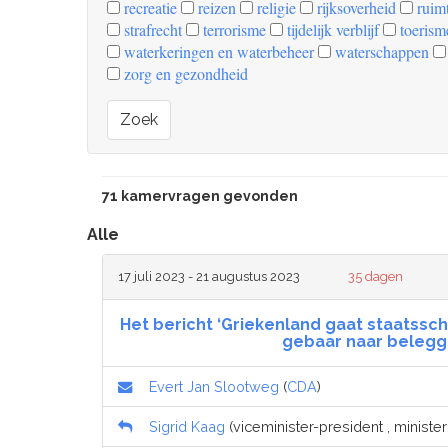
recreatie
reizen
religie
rijksoverheid
ruimt
strafrecht
terrorisme
tijdelijk verblijf
toerism
waterkeringen en waterbeheer
waterschappen
zorg en gezondheid
Zoek
71 kamervragen gevonden
Alle
17 juli 2023 - 21 augustus 2023
35 dagen
Het bericht ‘Griekenland gaat staatssch
gebaar naar belegg
Evert Jan Slootweg
(
CDA
)
Sigrid Kaag
(viceminister-president , minister 