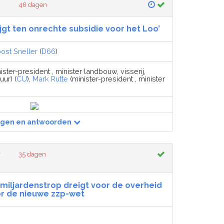
48 dagen
ijgt ten onrechte subsidie voor het Loo’
ost Sneller
(
D66
)
ister-president , minister landbouw, visserij,
ur) (
CU
),
Mark Rutte
(minister-president , minister
agen en antwoorden
r
35 dagen
 miljardenstrop dreigt voor de overheid
r de nieuwe zzp-wet