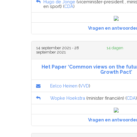
Hugo de Jonge
(viceminister-president , min
en sport) (
CDA
)
Vragen en antwoorde
14 september 2021 - 28
14 dagen
september 2021
Het Paper ‘Common views on the future
Growth Pact’
Eelco Heinen
(
VVD
)
Wopke Hoekstra
(minister financiën) (
CDA
)
Vragen en antwoorde