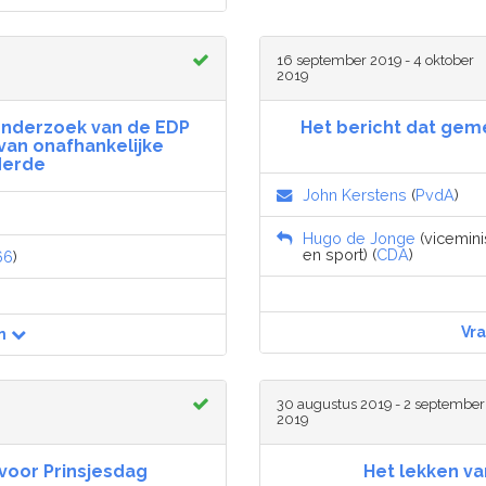
16 september 2019 - 4 oktober
2019
onderzoek van de EDP
Het bericht dat gem
van onafhankelijke
derde
John Kerstens
(
PvdA
)
Hugo de Jonge
(vicemini
en sport) (
CDA
)
66
)
Vr
n
30 augustus 2019 - 2 september
2019
voor Prinsjesdag
Het lekken va