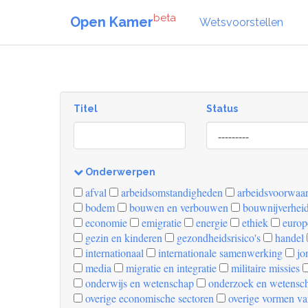
beta
Open Kamer
Wetsvoorstellen
Titel
Status
[invalid
name]
Onderwerpen
[invalid
afval
arbeidsomstandigheden
arbeidsvoorwaa
name]
bodem
bouwen en verbouwen
bouwnijverhei
economie
emigratie
energie
ethiek
europ
gezin en kinderen
gezondheidsrisico's
handel
internationaal
internationale samenwerking
jo
media
migratie en integratie
militaire missies
onderwijs en wetenschap
onderzoek en wetensc
overige economische sectoren
overige vormen va