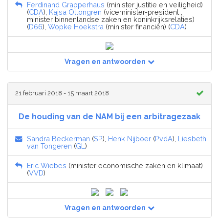
Ferdinand Grapperhaus
(minister justitie en veiligheid)
(
CDA
),
Kajsa Ollongren
(viceminister-president ,
minister binnenlandse zaken en koninkrijksrelaties)
(
D66
),
Wopke Hoekstra
(minister financiën) (
CDA
)
Vragen en antwoorden
21 februari 2018 - 15 maart 2018
De houding van de NAM bij een arbitragezaak
Sandra Beckerman
(
SP
),
Henk Nijboer
(
PvdA
),
Liesbeth
van Tongeren
(
GL
)
Eric Wiebes
(minister economische zaken en klimaat)
(
VVD
)
Vragen en antwoorden