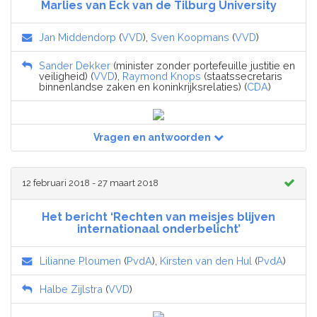
Marlies van Eck van de Tilburg University
Jan Middendorp
(
VVD
),
Sven Koopmans
(
VVD
)
Sander Dekker
(minister zonder portefeuille justitie en
veiligheid) (
VVD
),
Raymond Knops
(staatssecretaris
binnenlandse zaken en koninkrijksrelaties) (
CDA
)
Vragen en antwoorden
12 februari 2018 - 27 maart 2018
Het bericht ‘Rechten van meisjes blijven
internationaal onderbelicht’
Lilianne Ploumen
(
PvdA
),
Kirsten van den Hul
(
PvdA
)
Halbe Zijlstra
(
VVD
)