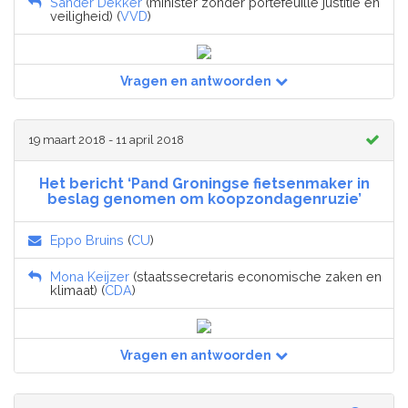
Sander Dekker
(minister zonder portefeuille justitie en
veiligheid) (
VVD
)
Vragen en antwoorden
19 maart 2018 - 11 april 2018
Het bericht ‘Pand Groningse fietsenmaker in
beslag genomen om koopzondagenruzie’
Eppo Bruins
(
CU
)
Mona Keijzer
(staatssecretaris economische zaken en
klimaat) (
CDA
)
Vragen en antwoorden