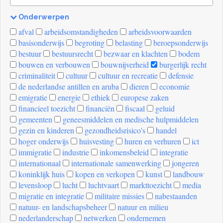
Onderwerpen
[invalid
afval
arbeidsomstandigheden
arbeidsvoorwaarden
name]
basisonderwijs
begroting
belasting
beroepsonderwijs
bestuur
bestuursrecht
bezwaar en klachten
bodem
bouwen en verbouwen
bouwnijverheid
burgerlijk recht
criminaliteit
cultuur
cultuur en recreatie
defensie
de nederlandse antillen en aruba
dieren
economie
emigratie
energie
ethiek
europese zaken
financieel toezicht
financiën
fiscaal
geluid
gemeenten
geneesmiddelen en medische hulpmiddelen
gezin en kinderen
gezondheidsrisico's
handel
hoger onderwijs
huisvesting
huren en verhuren
ict
immigratie
industrie
inkomensbeleid
integratie
internationaal
internationale samenwerking
jongeren
koninklijk huis
kopen en verkopen
kunst
landbouw
levensloop
lucht
luchtvaart
markttoezicht
media
migratie en integratie
militaire missies
nabestaanden
natuur- en landschapsbeheer
natuur en milieu
nederlanderschap
netwerken
ondernemen