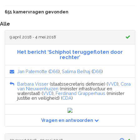
651 kamervragen gevonden
Alle
9 april 2018 - 4 mei 2018
Het bericht ‘Schiphol teruggefloten door
rechter’
Jan Paternotte
(
D66
),
Salima Belhaj
(
D66
)
Barbara Visser
(staatssecretaris defensie) (
VVD
),
Cora
van Nieuwenhuizen
(minister infrastructuur en
waterstaat) (
VVD
),
Ferdinand Grapperhaus
(minister
justitie en veiligheid) (
CDA
)
Vragen en antwoorden