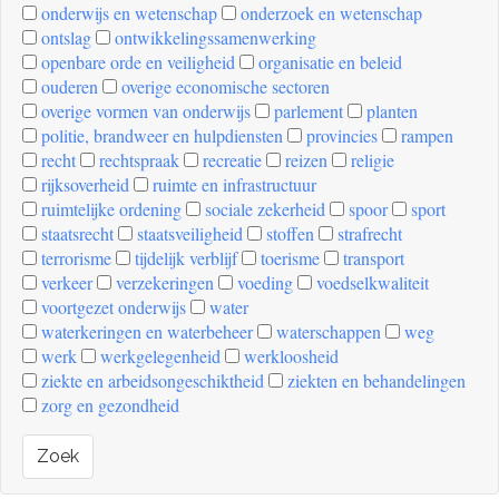
onderwijs en wetenschap
onderzoek en wetenschap
ontslag
ontwikkelingssamenwerking
openbare orde en veiligheid
organisatie en beleid
ouderen
overige economische sectoren
overige vormen van onderwijs
parlement
planten
politie, brandweer en hulpdiensten
provincies
rampen
recht
rechtspraak
recreatie
reizen
religie
rijksoverheid
ruimte en infrastructuur
ruimtelijke ordening
sociale zekerheid
spoor
sport
staatsrecht
staatsveiligheid
stoffen
strafrecht
terrorisme
tijdelijk verblijf
toerisme
transport
verkeer
verzekeringen
voeding
voedselkwaliteit
voortgezet onderwijs
water
waterkeringen en waterbeheer
waterschappen
weg
werk
werkgelegenheid
werkloosheid
ziekte en arbeidsongeschiktheid
ziekten en behandelingen
zorg en gezondheid
Zoek