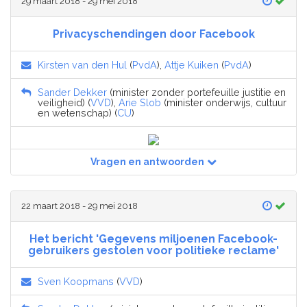
29 maart 2018 - 29 mei 2018
Privacyschendingen door Facebook
Kirsten van den Hul
(
PvdA
),
Attje Kuiken
(
PvdA
)
Sander Dekker
(minister zonder portefeuille justitie en
veiligheid) (
VVD
),
Arie Slob
(minister onderwijs, cultuur
en wetenschap) (
CU
)
Vragen en antwoorden
22 maart 2018 - 29 mei 2018
Het bericht 'Gegevens miljoenen Facebook-
gebruikers gestolen voor politieke reclame'
Sven Koopmans
(
VVD
)