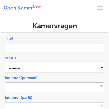
beta
Open Kamer
Kamervragen
Titel
Status
[invalid
name]
Indiener (persoon)
Indiener (partij)