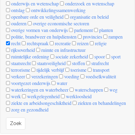
onderwijs en wetenschap
onderzoek en wetenschap
ontslag
ontwikkelingssamenwerking
openbare orde en veiligheid
organisatie en beleid
ouderen
overige economische sectoren
overige vormen van onderwijs
parlement
planten
politie, brandweer en hulpdiensten
provincies
rampen
recht
rechtspraak
recreatie
reizen
religie
rijksoverheid
ruimte en infrastructuur
ruimtelijke ordening
sociale zekerheid
spoor
sport
staatsrecht
staatsveiligheid
stoffen
strafrecht
terrorisme
tijdelijk verblijf
toerisme
transport
verkeer
verzekeringen
voeding
voedselkwaliteit
voortgezet onderwijs
water
waterkeringen en waterbeheer
waterschappen
weg
werk
werkgelegenheid
werkloosheid
ziekte en arbeidsongeschiktheid
ziekten en behandelingen
zorg en gezondheid
Zoek