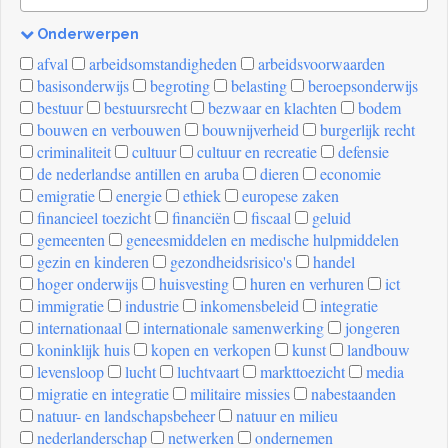
Onderwerpen
[invalid
afval
arbeidsomstandigheden
arbeidsvoorwaarden
name]
basisonderwijs
begroting
belasting
beroepsonderwijs
bestuur
bestuursrecht
bezwaar en klachten
bodem
bouwen en verbouwen
bouwnijverheid
burgerlijk recht
criminaliteit
cultuur
cultuur en recreatie
defensie
de nederlandse antillen en aruba
dieren
economie
emigratie
energie
ethiek
europese zaken
financieel toezicht
financiën
fiscaal
geluid
gemeenten
geneesmiddelen en medische hulpmiddelen
gezin en kinderen
gezondheidsrisico's
handel
hoger onderwijs
huisvesting
huren en verhuren
ict
immigratie
industrie
inkomensbeleid
integratie
internationaal
internationale samenwerking
jongeren
koninklijk huis
kopen en verkopen
kunst
landbouw
levensloop
lucht
luchtvaart
markttoezicht
media
migratie en integratie
militaire missies
nabestaanden
natuur- en landschapsbeheer
natuur en milieu
nederlanderschap
netwerken
ondernemen