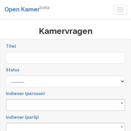
beta
Open Kamer
Kamervragen
Titel
Status
[invalid
name]
Indiener (persoon)
Indiener (partij)