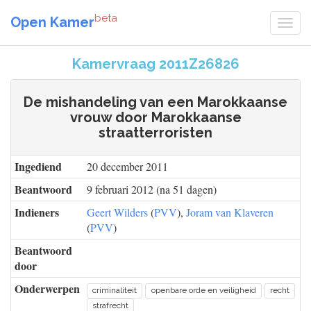
beta
Open Kamer
Kamervraag 2011Z26826
De mishandeling van een Marokkaanse
vrouw door Marokkaanse
straatterroristen
Ingediend
20 december 2011
Beantwoord
9 februari 2012 (na 51 dagen)
Indieners
Geert Wilders
(
PVV
),
Joram van Klaveren
(
PVV
)
Beantwoord
door
Onderwerpen
criminaliteit
openbare orde en veiligheid
recht
strafrecht