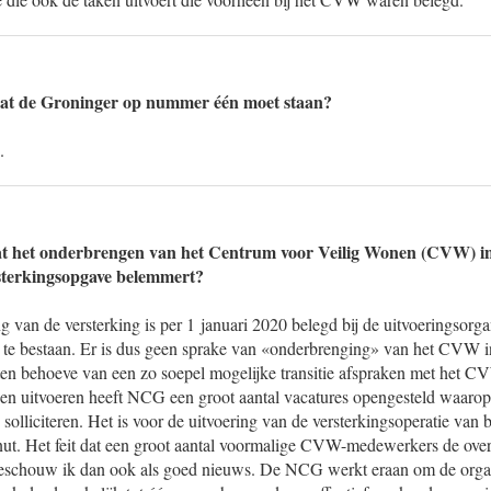
dat de Groninger op nummer één moet staan?
.
t het onderbrengen van het Centrum voor Veilig Wonen (CVW) in 
sterkingsopgave belemmert?
g van de versterking is per 1 januari 2020 belegd bij de uitvoeringsorg
e bestaan. Er is dus geen sprake van «onderbrenging» van het CVW 
n ten behoeve van een zo soepel mogelijke transitie afspraken met het
nen uitvoeren heeft NCG een groot aantal vacatures opengesteld waa
lliciteren. Het is voor de uitvoering van de versterkingsoperatie van 
nut. Het feit dat een groot aantal voormalige CVW-medewerkers de ov
eschouw ik dan ook als goed nieuws. De NCG werkt eraan om de organi