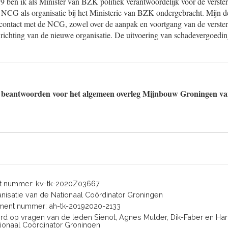
 ben ik als Minister van BZK politiek verantwoordelijk voor de verster
de NCG als organisatie bij het Ministerie van BZK ondergebracht. Mijn 
 contact met de NCG, zowel over de aanpak en voortgang van de versterk
richting van de nieuwe organisatie. De uitvoering van schadevergoeding
 beantwoorden voor het algemeen overleg Mijnbouw Groningen va
 nummer: kv-tk-2020Z03667
ganisatie van de Nationaal Coördinator Groningen
ent nummer: ah-tk-20192020-2133
oord op vragen van de leden Sienot, Agnes Mulder, Dik-Faber en Ha
tionaal Coördinator Groningen