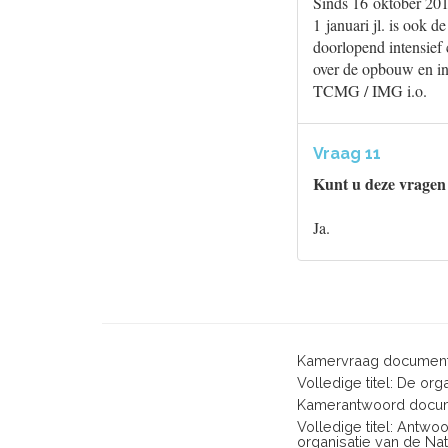
Sinds 16 oktober 2019
1 januari jl. is ook 
doorlopend intensief
over de opbouw en in
TCMG / IMG i.o.
Vraag 11
Kunt u deze vragen
Ja.
Kamervraag document
Volledige titel: De or
Kamerantwoord docum
Volledige titel: Antw
organisatie van de Na