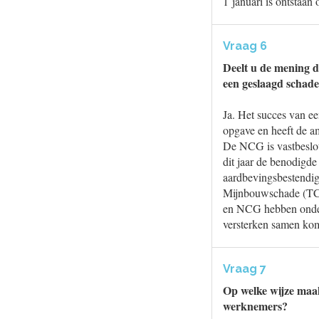
1 januari is ontstaan
Vraag 6
Deelt u de mening 
een geslaagd schade
Ja. Het succes van e
opgave en heeft de a
De NCG is vastbeslote
dit jaar de benodigd
aardbevingsbestendig
Mijnbouwschade (TCM
en NCG hebben onder
versterken samen ko
Vraag 7
Op welke wijze maak
werknemers?