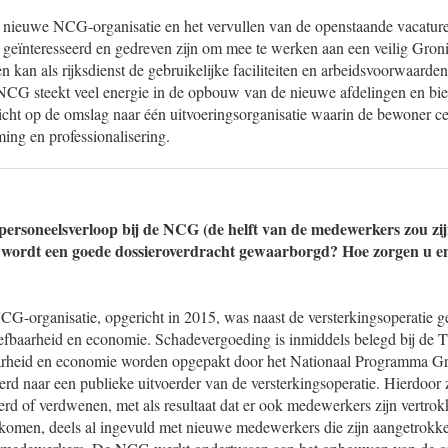
nieuwe NCG-organisatie en het vervullen van de openstaande vacature
eïnteresseerd en gedreven zijn om mee te werken aan een veilig Gro
kan als rijksdienst de gebruikelijke faciliteiten en arbeidsvoorwaarde
G steekt veel energie in de opbouw van de nieuwe afdelingen en bie
icht op de omslag naar één uitvoeringsorganisatie waarin de bewoner ce
ing en professionalisering.
personeelsverloop bij de NCG (de helft van de medewerkers zou zi
 wordt een goede dossieroverdracht gewaarborgd? Hoe zorgen u 
G-organisatie, opgericht in 2015, was naast de versterkingsoperatie g
efbaarheid en economie. Schadevergoeding is inmiddels belegd bij d
baarheid en economie worden opgepakt door het Nationaal Programma 
d naar een publieke uitvoerder van de versterkingsoperatie. Hierdoor z
erd of verdwenen, met als resultaat dat er ook medewerkers zijn vertrok
ekomen, deels al ingevuld met nieuwe medewerkers die zijn aangetrokke