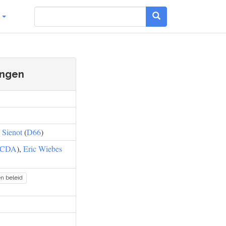
g
ingen
s Sienot
(
D66
)
CDA
),
Eric Wiebes
en beleid