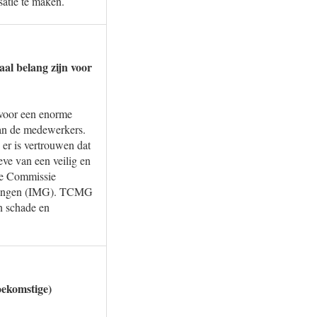
satie te maken.
al belang zijn voor
 voor een enorme
van de medewerkers.
 er is vertrouwen dat
ve van een veilig en
ke Commissie
oningen (IMG). TCMG
n schade en
oekomstige)