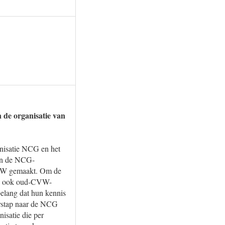
de organisatie van
anisatie NCG en het
in de NCG-
 CVW gemaakt. Om de
rop ook oud-CVW-
belang dat hun kennis
erstap naar de NCG
satie die per