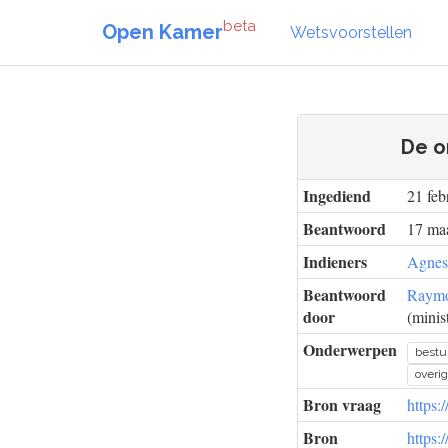
beta
Open Kamer
Wetsvoorstellen
De o
Ingediend
21 feb
Beantwoord
17 maa
Indieners
Agnes
Beantwoord
Raym
door
(minis
Onderwerpen
bestu
overi
Bron vraag
https:
Bron
https: