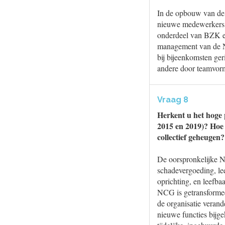
In de opbouw van de 
nieuwe medewerkers g
onderdeel van BZK en 
management van de NC
bij bijeenkomsten ger
andere door teamvorm
Vraag 8
Herkent u het hoge 
2015 en 2019)? Hoe
collectief geheugen?
De oorspronkelijke NC
schadevergoeding, le
oprichting, en leef
NCG is getransformeer
de organisatie verand
nieuwe functies bijg