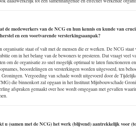
 ook daadwerkelijk tot één samenhangende en effectief werkende organi
dat de medewerkers van de NCG en hun kennis en kunde van crucia
herstel en een voortvarende versterkingsaanpak?
en organisatie staat of valt met de mensen die er werken. De NCG staat
mbitie om in het belang van de bewoners te presteren. Dat vraagt veel 
n om de organisatie zo snel mogelijk optimaal te laten functioneren en
e opnames, beoordelingen en versterkingen worden uitgevoerd, ten behoe
 Groningen. Vergoeding van schade wordt uitgevoerd door de Tijdelij
G) die binnenkort zal opgaan in het Instituut Mijnbouwschade Gr
ling afspraken gemaakt over hoe wordt omgegaan met gevallen waari
men.
t u (samen met de NCG) het werk (blijvend) aantrekkelijk voor (t