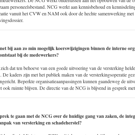
de medewerkers. De NCG werkt ondertussen aan het opbouwen van de or
zaam personeelsbestand. NCG werkt aan kennisbehoud en kennisdeling, 
matie vanuit het CVW en NAM ook door de hechte samenwerking met al
vingsdossier.
net bij aan zo min mogelijk koerswijzigingen binnen de interne org
ontstaat bij de medewerkers?
t zich dat ten behoeve van een goede uitvoering van de versterking held
jn. De kaders zijn met het publiek maken van de versterkingsoperatie 
p ingericht. Beperkte organisatieaanpassingen kunnen gaandeweg de uitv
t ook ruimte blijven. De directie van de NCG is blijvend in gesprek m
sprek te gaan met de NCG over de huidige gang van zaken, de int
aanpak van versterking en schadeherstel?