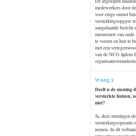
De afgelopen maanden
medewerkers door de r
voor enige onrust bin
versterkingsopgave te
aangehaalde bericht s
meenemen van oude e
te voeren en hen te 
met een vertegenwoo
van de NCG tijdens he
organisatieveranderi
Vraag 3
Deelt u de mening d
versterkte huizen, 
niet?
Ja, deze meningen de
versterkingsoperatie 
nemen. In dit verban
uitvoeringsorganisati