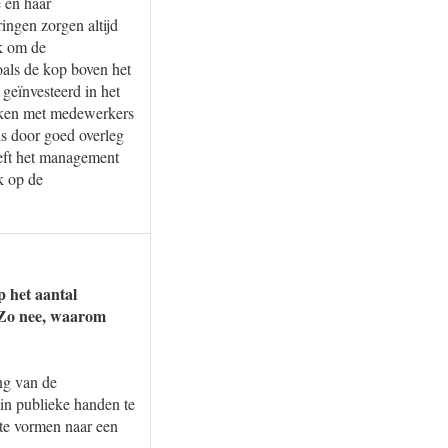
 en haar
ingen zorgen altijd
jk om de
oals de kop boven het
geïnvesteerd in het
kken met medewerkers
ds door goed overleg
eft het management
k op de
 het aantal
? Zo nee, waarom
ng van de
 in publieke handen te
te vormen naar een