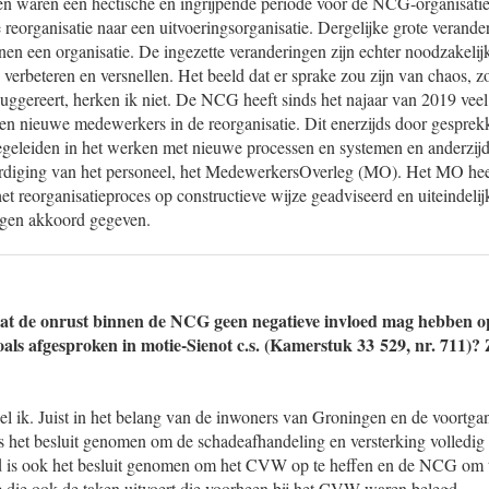
 waren een hectische en ingrijpende periode voor de NCG-organisatie
eorganisatie naar een uitvoeringsorganisatie. Dergelijke grote verander
nen een organisatie. De ingezette veranderingen zijn echter noodzakeli
 verbeteren en versnellen. Het beeld dat er sprake zou zijn van chaos, z
uggereert, herken ik niet. De NCG heeft sinds het najaar van 2019 veel 
n nieuwe medewerkers in de reorganisatie. Dit enerzijds door gespre
begeleiden in het werken met nieuwe processen en systemen en anderzij
rdiging van het personeel, het MedewerkersOverleg (MO). Het MO he
t reorganisatieproces op constructieve wijze geadviseerd en uiteindelij
ngen akkoord gegeven.
at de onrust binnen de NCG geen negatieve invloed mag hebben op
zoals afgesproken in motie-Sienot c.s. (Kamerstuk 33 529, nr. 711)
el ik. Juist in het belang van de inwoners van Groningen en de voortga
is het besluit genomen om de schadeafhandeling en versterking volledig
d is ook het besluit genomen om het CVW op te heffen en de NCG om 
e die ook de taken uitvoert die voorheen bij het CVW waren belegd.