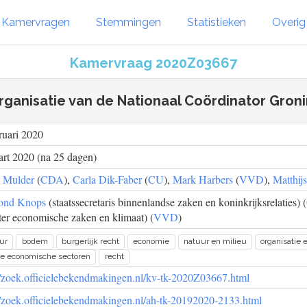
Kamervragen
Stemmingen
Statistieken
Overi
Kamervraag 2020Z03667
rganisatie van de Nationaal Coördinator Gron
ruari 2020
rt 2020 (na 25 dagen)
 Mulder
(
CDA
),
Carla Dik-Faber
(
CU
),
Mark Harbers
(
VVD
),
Matthij
ond Knops
(staatssecretaris binnenlandse zaken en koninkrijksrelaties) (
ter economische zaken en klimaat) (
VVD
)
ur
bodem
burgerlijk recht
economie
natuur en milieu
organisatie 
ge economische sectoren
recht
//zoek.officielebekendmakingen.nl/kv-tk-2020Z03667.html
//zoek.officielebekendmakingen.nl/ah-tk-20192020-2133.html