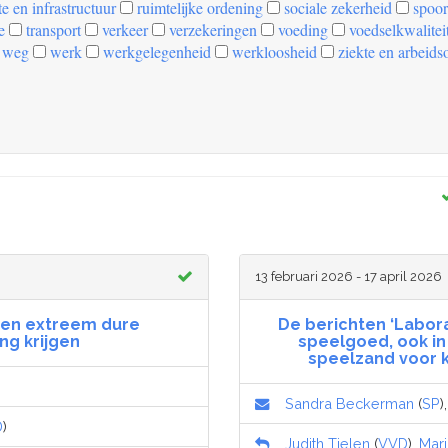
e en infrastructuur
ruimtelijke ordening
sociale zekerheid
spoor
e
transport
verkeer
verzekeringen
voeding
voedselkwalitei
weg
werk
werkgelegenheid
werkloosheid
ziekte en arbeids
13 februari 2026 - 17 april 2026
een extreem dure
De berichten ‘Labor
ng krijgen
speelgoed, ook in
speelzand voor ki
Sandra Beckerman
(
SP
)
D
)
Judith Tielen
(
VVD
),
Mari