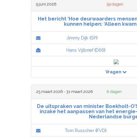
9 juni 2026
59 dagen
Het bericht ‘Hoe deurwaarders mensen 
kunnen helpen: ‘Alleen kwam ik
Jimmy Dijk
(
SP
)
Hans Vijlbrief
(
D66
)
Vragen
25 maart 2026 - 31 maart 2026
6 dagen
De uitspraken van minister Boekholt-O’S
inzake het aanpassen van het energie
Nederlandse burg
Tom Russcher
(
FVD
)