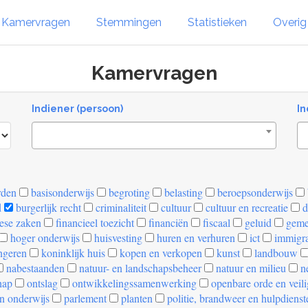
Kamervragen
Stemmingen
Statistieken
Overi
Kamervragen
Indiener (persoon)
In
rden
basisonderwijs
begroting
belasting
beroepsonderwijs
d
burgerlijk recht
criminaliteit
cultuur
cultuur en recreatie
d
ese zaken
financieel toezicht
financiën
fiscaal
geluid
geme
hoger onderwijs
huisvesting
huren en verhuren
ict
immigra
ngeren
koninklijk huis
kopen en verkopen
kunst
landbouw
nabestaanden
natuur- en landschapsbeheer
natuur en milieu
ne
hap
ontslag
ontwikkelingssamenwerking
openbare orde en veil
n onderwijs
parlement
planten
politie, brandweer en hulpdienst