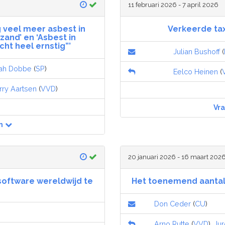
11 februari 2026 - 7 april 2026
 veel meer asbest in
Verkeerde ta
and’ en ‘Asbest in
cht heel ernstig”’
Julian Bushoff
(
ah Dobbe
(
SP
)
Eelco Heinen
(
rry Aartsen
(
VVD
)
Vr
n
20 januari 2026 - 16 maart 202
software wereldwijd te
Het toenemend aantal
Don Ceder
(
CU
)
Arno Rutte
(
VVD
),
Ju