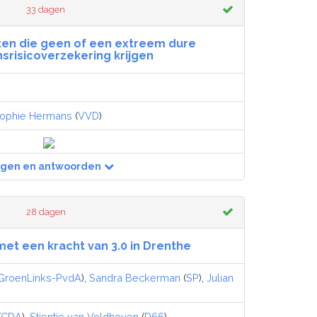
33 dagen
ten die geen of een extreem dure
nsrisicoverzekering krijgen
ophie Hermans
(
VVD
)
agen en antwoorden
28 dagen
et een kracht van 3.0 in Drenthe
GroenLinks-PvdA
),
Sandra Beckerman
(
SP
),
Julian
(
CDA
),
Stientje van Veldhoven
(
D66
)