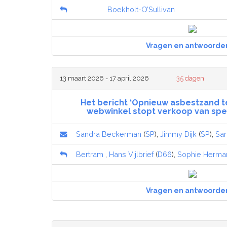
Boekholt-O’Sullivan
Vragen en antwoorde
13 maart 2026 - 17 april 2026
35 dagen
Het bericht ‘Opnieuw asbestzand te
webwinkel stopt verkoop van spe
Sandra Beckerman
(
SP
),
Jimmy Dijk
(
SP
),
Sa
Bertram
,
Hans Vijlbrief
(
D66
),
Sophie Herma
Vragen en antwoorde