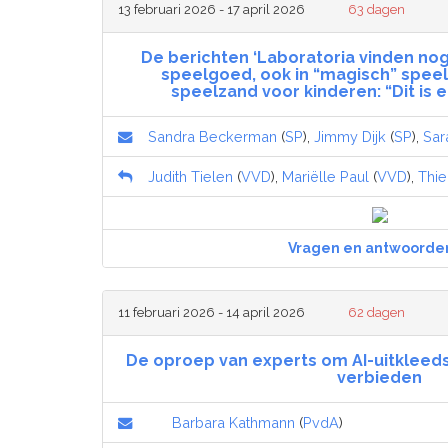
13 februari 2026 - 17 april 2026
63 dagen
De berichten ‘Laboratoria vinden nog
speelgoed, ook in “magisch” speelz
speelzand voor kinderen: “Dit is e
Sandra Beckerman
(
SP
),
Jimmy Dijk
(
SP
),
Sar
Judith Tielen
(
VVD
),
Mariëlle Paul
(
VVD
),
Thie
Vragen en antwoorde
11 februari 2026 - 14 april 2026
62 dagen
De oproep van experts om AI-uitkleed
verbieden
Barbara Kathmann
(
PvdA
)