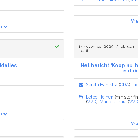
Vr
n
14 november 2025 - 3 februari
2026
idaties
Het bericht ‘Koop nu, 
in du
Sarath Hamstra
(
CDA
),
In
Eelco Heinen
(minister f
(
VVD
),
Mariëlle Paul
(
VV
n
Vr