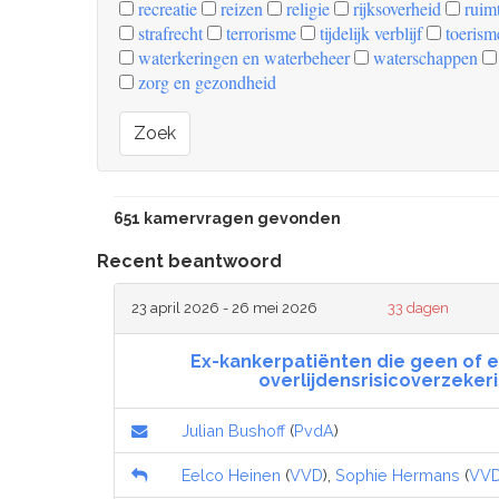
recreatie
reizen
religie
rijksoverheid
ruimt
strafrecht
terrorisme
tijdelijk verblijf
toerism
waterkeringen en waterbeheer
waterschappen
zorg en gezondheid
Zoek
651 kamervragen gevonden
Recent beantwoord
23 april 2026 - 26 mei 2026
33 dagen
Ex-kankerpatiënten die geen of 
overlijdensrisicoverzekeri
Julian Bushoff
(
PvdA
)
Eelco Heinen
(
VVD
),
Sophie Hermans
(
VV