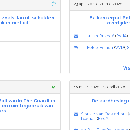
23 april 2026 - 26 mei 2026
zoals Jan uit schulden
Ex-kankerpatiën
 er niet uit’
overlijde
Julian Bushoff
(
PvdA
)
Eelco Heinen
(
VVD
),
S
Vr
18 maart 2026 - 15 april 2026
ullivan in The Guardian
De aardbeving m
- en ruimtegebruik van
ers
Sjoukje van Oosterhout
(
Bushoff
(
PvdA
)
de Bat
,
Enneüs Heerma