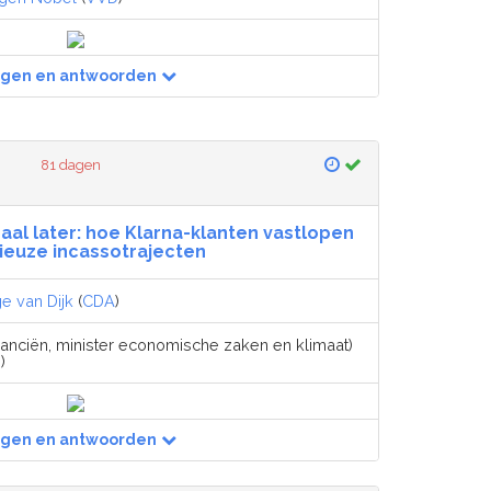
agen en antwoorden
81 dagen
baal later: hoe Klarna-klanten vastlopen
bieuze incassotrajecten
ge van Dijk
(
CDA
)
inanciën, minister economische zaken en klimaat)
D
)
agen en antwoorden