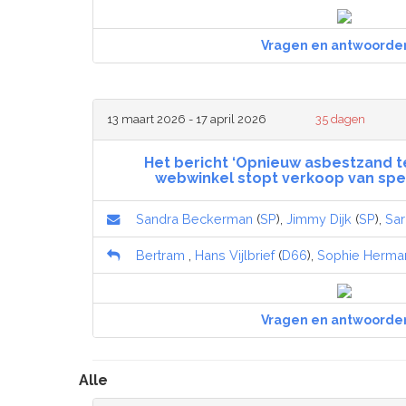
Vragen en antwoorde
13 maart 2026 - 17 april 2026
35 dagen
Het bericht ‘Opnieuw asbestzand te
webwinkel stopt verkoop van spe
Sandra Beckerman
(
SP
),
Jimmy Dijk
(
SP
),
Sa
Bertram
,
Hans Vijlbrief
(
D66
),
Sophie Herma
Vragen en antwoorde
Alle