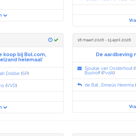
n
Vr
18 maart 2026 - 15 april 2026
 koop bij Bol.com,
De aardbeving m
elzand helemaal’
Sjoukje van Oosterhout
(
Bushoff
(
PvdA
)
rah Dobbe
(
SP
)
de Bat
,
Enneüs Heerma
ns
(
VVD
)
Vr
n