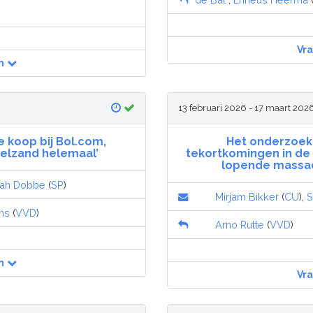
Vr
n
13 februari 2026 - 17 maart 202
 koop bij Bol.com,
Het onderzoek
elzand helemaal’
tekortkomingen in de
lopende massa
rah Dobbe
(
SP
)
Mirjam Bikker
(
CU
),
S
ns
(
VVD
)
Arno Rutte
(
VVD
)
n
Vr