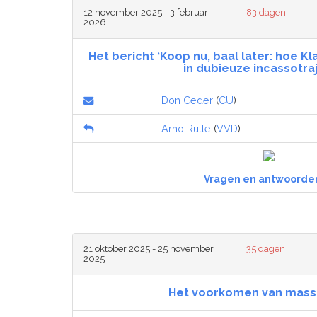
12 november 2025 - 3 februari
83 dagen
2026
Het bericht ‘Koop nu, baal later: hoe K
in dubieuze incasso­tra
Don Ceder
(
CU
)
Arno Rutte
(
VVD
)
Vragen en antwoorde
21 oktober 2025 - 25 november
35 dagen
2025
Het voorkomen van mass