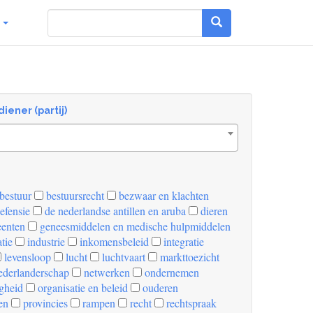
g
diener (partij)
bestuur
bestuursrecht
bezwaar en klachten
efensie
de nederlandse antillen en aruba
dieren
enten
geneesmiddelen en medische hulpmiddelen
tie
industrie
inkomensbeleid
integratie
levensloop
lucht
luchtvaart
markttoezicht
derlanderschap
netwerken
ondernemen
igheid
organisatie en beleid
ouderen
en
provincies
rampen
recht
rechtspraak