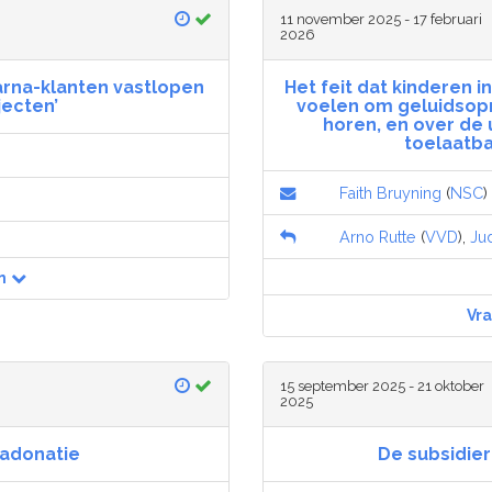
11 november 2025 - 17 februari
2026
larna-klanten vastlopen
Het feit dat kinderen
jecten’
voelen om geluidsop
horen, en over de
toelaatb
Faith Bruyning
(
NSC
)
Arno Rutte
(
VVD
),
Jud
n
Vr
15 september 2025 - 21 oktober
2025
adonatie
De subsidie