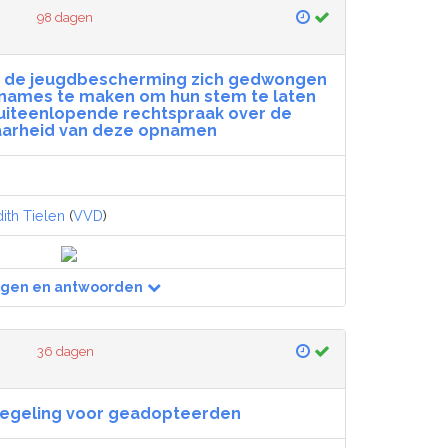
98 dagen
 in de jeugdbescherming zich gedwongen
names te maken om hun stem te laten
 uiteenlopende rechtspraak over de
aarheid van deze opnamen
ith Tielen
(
VVD
)
agen en antwoorden
36 dagen
regeling voor geadopteerden