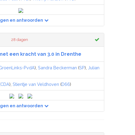
agen en antwoorden
28 dagen
et een kracht van 3.0 in Drenthe
GroenLinks-PvdA
),
Sandra Beckerman
(
SP
),
Julian
(
CDA
),
Stientje van Veldhoven
(
D66
)
agen en antwoorden