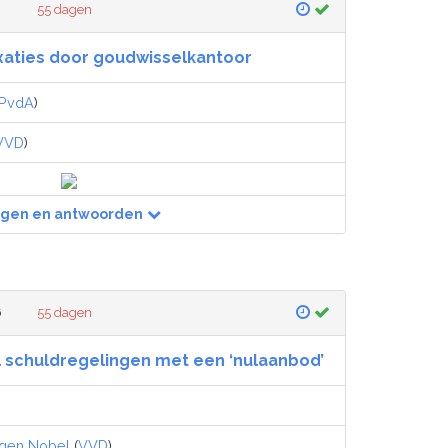
55 dagen
xaties door goudwisselkantoor
PvdA
)
VVD
)
agen en antwoorden
6
55 dagen
 schuldregelingen met een ‘nulaanbod’
rgen Nobel
(
VVD
)