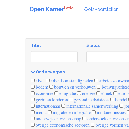
beta
Open Kamer
Wetsvoorstellen
Titel
Status
[invalid
name]
Onderwerpen
[invalid
afval
arbeidsomstandigheden
arbeidsvoorwaa
name]
bodem
bouwen en verbouwen
bouwnijverhei
economie
emigratie
energie
ethiek
europ
gezin en kinderen
gezondheidsrisico's
handel
internationaal
internationale samenwerking
jo
media
migratie en integratie
militaire missies
onderwijs en wetenschap
onderzoek en wetensc
overige economische sectoren
overige vormen va