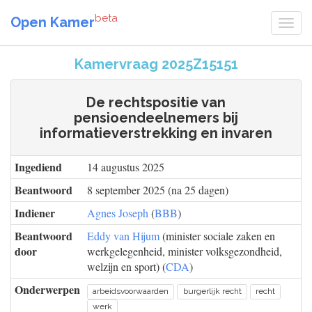
beta
Open Kamer
Kamervraag 2025Z15151
De rechtspositie van
pensioendeelnemers bij
informatieverstrekking en invaren
Ingediend
14 augustus 2025
Beantwoord
8 september 2025 (na 25 dagen)
Indiener
Agnes Joseph
(
BBB
)
Beantwoord
Eddy van Hijum
(minister sociale zaken en
door
werkgelegenheid, minister volksgezondheid,
welzijn en sport) (
CDA
)
Onderwerpen
arbeidsvoorwaarden
burgerlijk recht
recht
werk