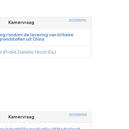
2025Z09781
Kamervraag
ng rondom de levering van kritieke
grondstoffen uit China
en
(
PvdA
),
Daniëlle Hirsch
(
GL
)
2025Z09568
Kamervraag