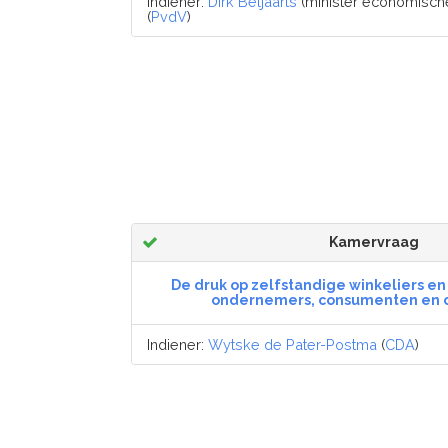
Indiener:
Dirk Beljaarts
(minister economische
(
PvdV
)
Kamervraag
De druk op zelfstandige winkeliers e
ondernemers, consumenten en c
Indiener:
Wytske de Pater-Postma
(
CDA
)