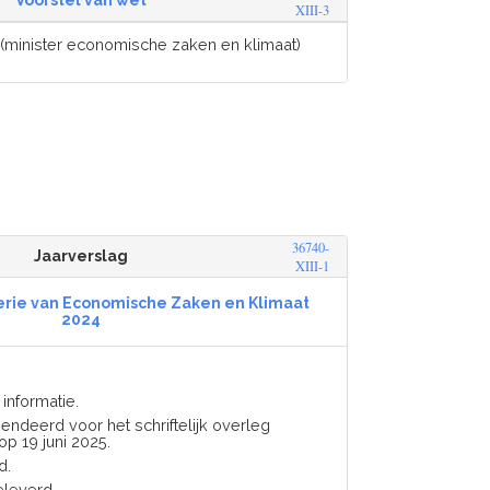
Voorstel van wet
XIII-3
(minister economische zaken en klimaat)
36740-
Jaarverslag
XIII-1
terie van Economische Zaken en Klimaat
2024
informatie.
endeerd voor het schriftelijk overleg
p 19 juni 2025.
d.
eleverd.