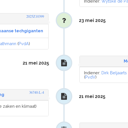
Indiener:
Wytske de Pa
2025Z10399
23 mei 2025
ikaanse techgiganten
Kathmann
(
PvdA
)
M
21 mei 2025
Indiener:
Dirk Beljaarts
(
PvdV
)
36740-L-4
ng
21 mei 2025
 zaken en klimaat)