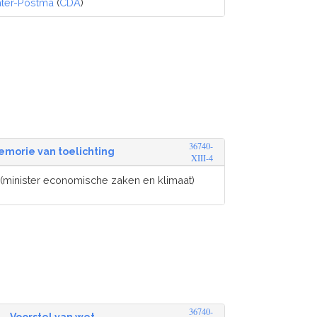
ter-Postma
(
CDA
)
36740-
emorie van toelichting
XIII-4
(minister economische zaken en klimaat)
36740-