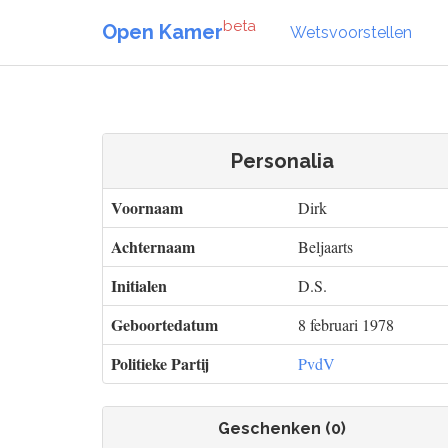
beta
Open Kamer
Wetsvoorstellen
Personalia
Voornaam
Dirk
Achternaam
Beljaarts
Initialen
D.S.
Geboortedatum
8 februari 1978
Politieke Partij
PvdV
Geschenken (0)