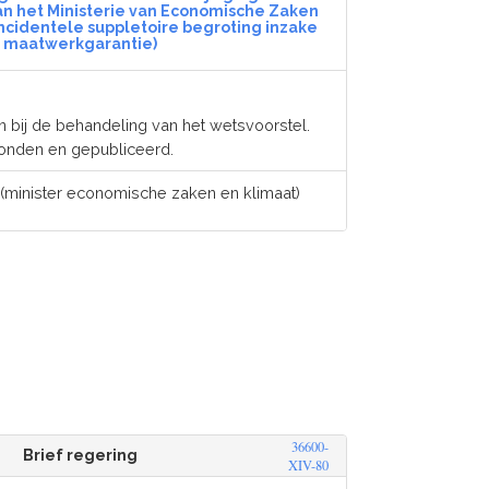
an het Ministerie van Economische Zaken
(Incidentele suppletoire begroting inzake
maatwerkgarantie)
 bij de behandeling van het wetsvoorstel.
onden en gepubliceerd.
(minister economische zaken en klimaat)
36600-
Brief regering
XIV-80