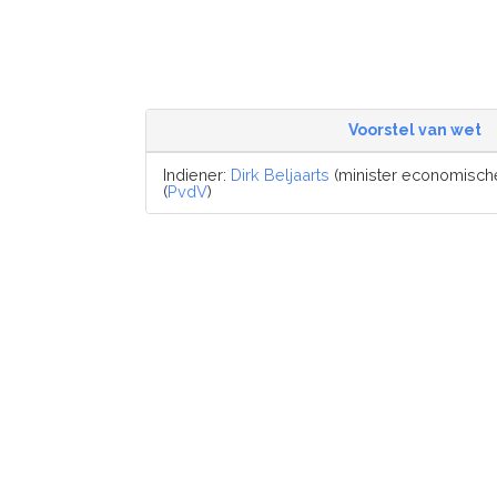
Voorstel van wet
Indiener:
Dirk Beljaarts
(minister economische
(
PvdV
)