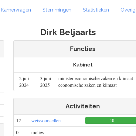
Kamervragen
Stemmingen
Statistieken
Overi
Dirk Beljaarts
Functies
Kabinet
2 juli
-
3 juni
minister economische zaken en klimaat
2024
2025
economische zaken en klimaat
Activiteiten
12
wetsvoorstellen
10
0
moties