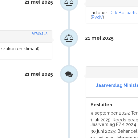
21 mei 2025
Indiener:
Dirk Beljaarts
(
PvdV
)
36740-L-3
21 mei 2025
 zaken en klimaat)
21 mei 2025
Jaarverslag Minis
Besluiten
9 september 2025: Ter 
1 juli 2025: Reeds geag
Jaarverslag EZK 2024 o
30 juni 2025: Behandel
19 juni 2025: Inbreng g