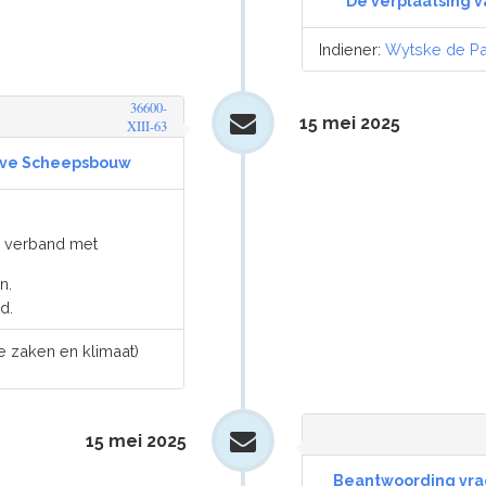
De verplaatsing v
Indiener:
Wytske de Pa
36600-
15 mei 2025
XIII-63
eve Scheepsbouw
n verband met
n.
d.
 zaken en klimaat)
15 mei 2025
Beantwoording vrag