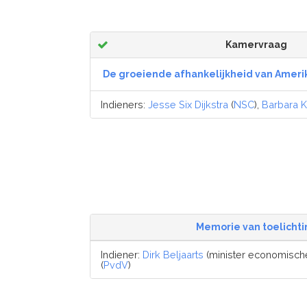
Kamervraag
De groeiende afhankelijkheid van Amer
Indieners:
Jesse Six Dijkstra
(
NSC
),
Barbara 
Memorie van toelichti
Indiener:
Dirk Beljaarts
(minister economische
(
PvdV
)