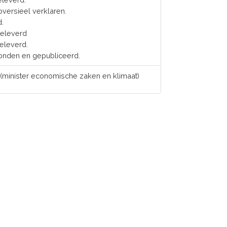
roversieel verklaren.
d.
geleverd
eleverd.
onden en gepubliceerd.
(minister economische zaken en klimaat)