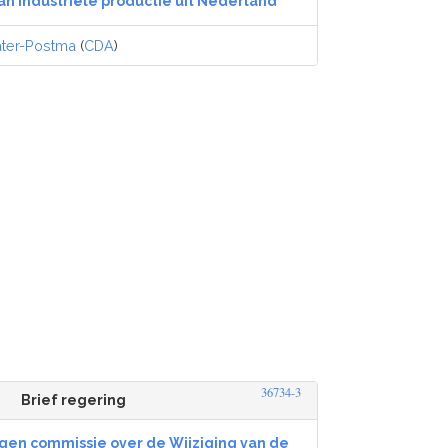
an industriële productie uit Nederland
ter-Postma
(
CDA
)
36734-3
Brief regering
en commissie over de Wijziging van de