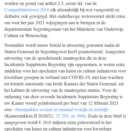
worden op grond van artikel 2.3, eerste lid, van de
Comptabiliteitswet 2016
elk afzonderlijk bij wet vastgesteld en
derhalve ook gewijzigd. Het onderhavige wetsvoorstel strekt ertoe
om voor het jaar 2021 wijzigingen aan te brengen in de
departementale begrotingsstaat van het Ministerie van Onderwijs,
Cultuur en Wetenschap.
Normaliter wordt nieuw beleid in uitvoering genomen nadat de
Staten-Generaal de begrotingswet heeft geautoriseerd. Aangezien
uitvoering van de spoedeisende maatregelen die in deze
Incidentele Suppletoire Begroting zijn opgenomen, te weten extra
middelen voor het opschalen van kunst en cultuur initiatieven voor
kwetsbare groepen in verband met COVID-19, niet kan wachten
tot formele autorisatie van beide Kamers der Staten-Generaal, zal
het kabinet de uitvoering van de maatregelen starten. Voor de
indiening van deze zevende Incidentele Suppletoire Begroting is
uw Kamer vooraf geïnformeerd per brief van 12 februari 2021
over
«Steunpakket sociaal en mentaal welzijn en leefstijl»
(Kamerstukken II 2020/21,
25 295, nr. 988
). Zoals in deze brief is
aangegeven wordt € 10,0 miljoen extra geïnvesteerd in het
opschalen van kunst en cultuur initiatieven voor kwetsbare