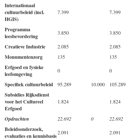
Internationaal
cultuurbeleid (incl.
7.399
7.399
HGIS)
Programma
3.850
3.850
leesbevordering
Creatieve Industrie
2.085
2.085
Monumentenzorg
135
135
Erfgoed en fysieke
0
0
leefomgeving
Specifiek cultuurbeleid
95.289
10.000
105.289
Subsidies Rijksdienst
voor het Cultureel
1.824
1.824
Erfgoed
Opdrachten
22.692
0
22.692
Beleidsonderzoek,
2.091
2.091
evaluaties en kennisbasis