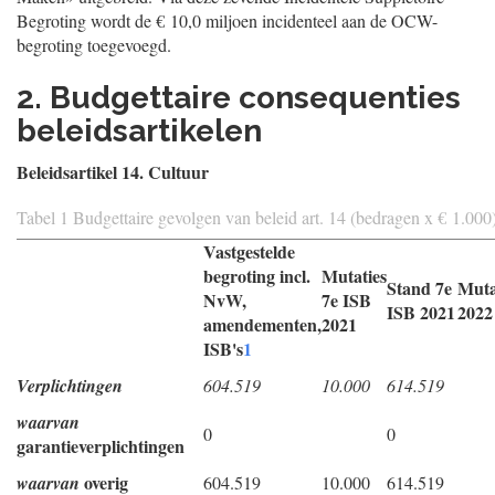
Begroting wordt de € 10,0 miljoen incidenteel aan de OCW-
begroting toegevoegd.
2. Budgettaire consequenties
beleidsartikelen
Beleidsartikel 14. Cultuur
Tabel 1 Budgettaire gevolgen van beleid art. 14 (bedragen x € 1.000
Vastgestelde
begroting incl.
Mutaties
Stand 7e
Muta
NvW,
7e ISB
ISB 2021
2022
amendementen,
2021
ISB's
1
Verplichtingen
604.519
10.000
614.519
waarvan
0
0
garantieverplichtingen
overig
waarvan
604.519
10.000
614.519