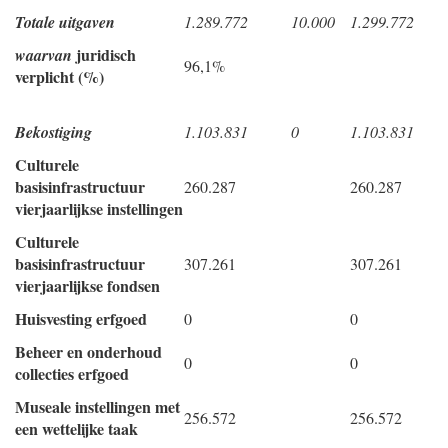
Totale uitgaven
1.289.772
10.000
1.299.772
juridisch
waarvan
96,1%
verplicht (%)
Bekostiging
1.103.831
0
1.103.831
Culturele
basisinfrastructuur
260.287
260.287
vierjaarlijkse instellingen
Culturele
basisinfrastructuur
307.261
307.261
vierjaarlijkse fondsen
Huisvesting erfgoed
0
0
Beheer en onderhoud
0
0
collecties erfgoed
Museale instellingen met
256.572
256.572
een wettelijke taak