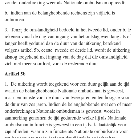
zonder onderbreking weer als Nationale ombudsman optreedt;
b. indien aan de belanghebbende rechtens zijn vrijheid is
ontnomen.
3. Tenzij de omstandigheid bedoeld in het tweede lid, onder b, te
rekenen vanaf de dag van ingang van het ontslag even lang als of
langer heeft geduurd dan de duur van de uitkering berekend
volgens artikel 5b, eerste, tweede of derde lid, wordt de uitkering
alsnog toegekend met ingang van de dag dat die omstandigheid
zich niet meer voordoet, voor de resterende duur.
Artikel 5b
1. De uitkering wordt toegekend voor een duur gelijk aan de tijd
waarin de belanghebbende Nationale ombudsman is geweest,
maar ten minste voor de duur van twee jaren en ten hoogste voor
de duur van zes jaren. Indien de belanghebbende met een of meer
onderbrekingen Nationale ombudsman is geweest, wordt in
aanmerking genomen de tijd gedurende welke hij als Nationale
ombudsman in functie is geweest in een tijdvak, laatstelijk voor
zijn aftreden, waarin zijn functie als Nationale ombudsman voor
ten hoogste een zesde deel van dat tijdvak is onderbroken.