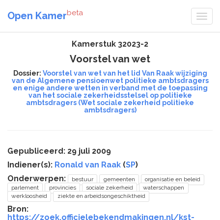
beta
Open Kamer
Kamerstuk 32023-2
Voorstel van wet
Dossier:
Voorstel van wet van het lid Van Raak wijziging
van de Algemene pensioenwet politieke ambtsdragers
en enige andere wetten in verband met de toepassing
van het sociale zekerheidsstelsel op politieke
ambtsdragers (Wet sociale zekerheid politieke
ambtsdragers)
Gepubliceerd: 29 juli 2009
Indiener(s):
Ronald van Raak
(
SP
)
Onderwerpen:
bestuur
gemeenten
organisatie en beleid
parlement
provincies
sociale zekerheid
waterschappen
werkloosheid
ziekte en arbeidsongeschiktheid
Bron:
https://zoek.officielebekendmakingen.nl/kst-