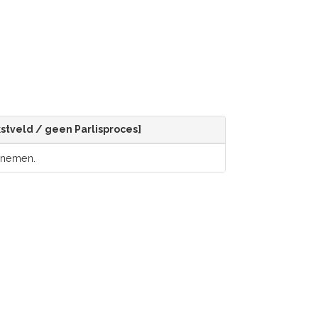
ekstveld / geen Parlisproces]
nnemen.