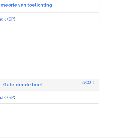
meorie van toelichting
aak
(
SP
)
32023-1
Geleidende brief
aak
(
SP
)