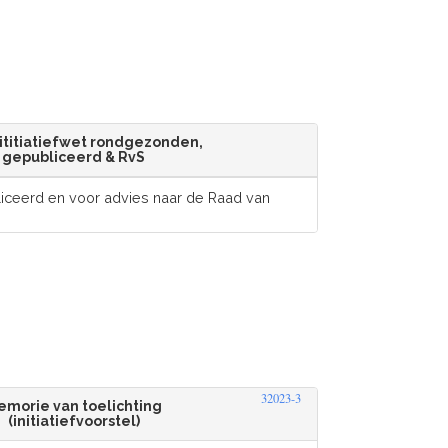
inititiatiefwet rondgezonden,
gepubliceerd & RvS
ceerd en voor advies naar de Raad van
32023-3
emorie van toelichting
(initiatiefvoorstel)