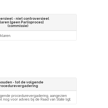
ersieel - niet controversieel
laren [geen Parlisproces]
(commissie)
klaren.
ouden - tot de volgende
rocedurevergadering
lgende procedurevergadering, aangezien
tel nog voor advies bij de Raad van State ligt.