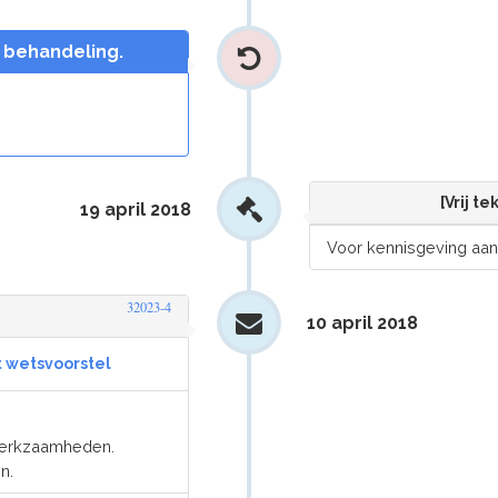
n behandeling.
[Vrij t
19 april 2018
Voor kennisgeving aa
32023-4
10 april 2018
t wetsvoorstel
 werkzaamheden.
n.