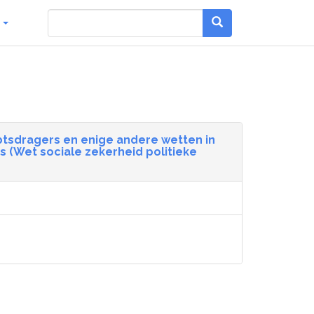
g
btsdragers en enige andere wetten in
 (Wet sociale zekerheid politieke