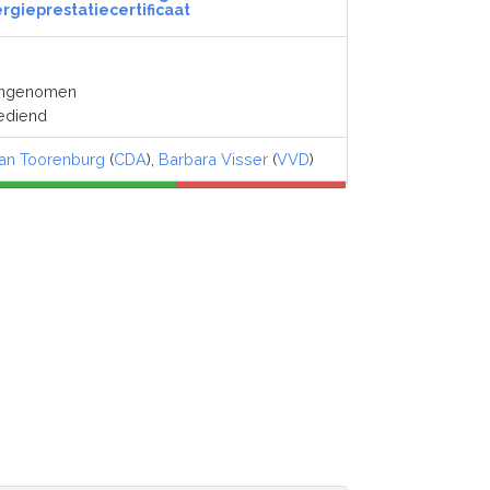
rgieprestatiecertificaat
angenomen
ediend
an Toorenburg
(
CDA
),
Barbara Visser
(
VVD
)