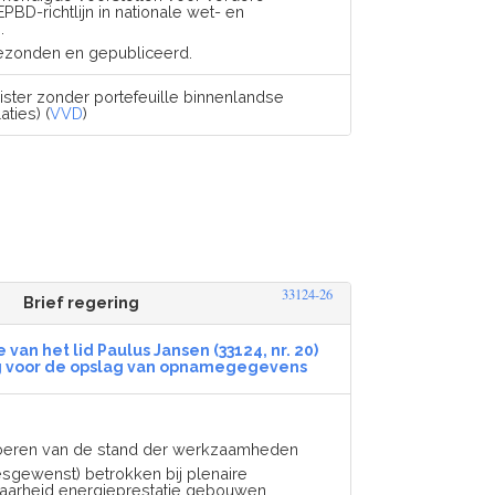
PBD-richtlijn in nationale wet- en
.
gezonden en gepubliceerd.
ister zonder portefeuille binnenlandse
aties) (
VVD
)
33124-26
Brief regering
van het lid Paulus Jansen (33124, nr. 20)
g voor de opslag van opnamegegevens
oeren van de stand der werkzaamheden
sgewenst) betrokken bij plenaire
aarheid energieprestatie gebouwen