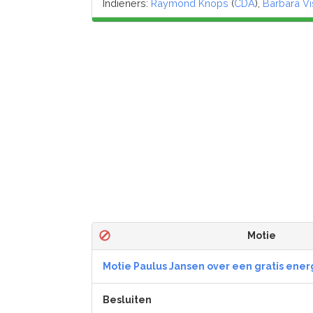
Indieners:
Raymond Knops
(
CDA
),
Barbara Vi
Motie
Motie Paulus Jansen over een gratis ener
Besluiten