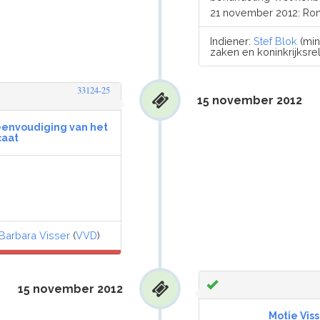
21 november 2012: Ro
Indiener:
Stef Blok
(min
zaken en koninkrijksrel
33124-25
15 november 2012
eenvoudiging van het
caat
Barbara Visser
(
VVD
)
15 november 2012
Motie Vis