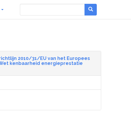
g
ichtlijn 2010/31/EU van het Europees
(Wet kenbaarheid energieprestatie