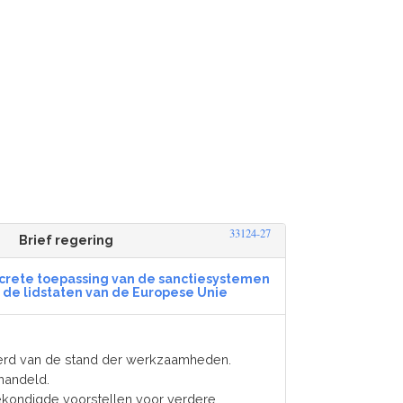
33124-27
Brief regering
ncrete toepassing van de sanctiesystemen
 de lidstaten van de Europese Unie
oerd van de stand der werkzaamheden.
handeld.
gekondigde voorstellen voor verdere