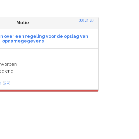
33124-20
Motie
n over een regeling voor de opslag van
opnamegegevens
erworpen
ediend
n
(
SP
)