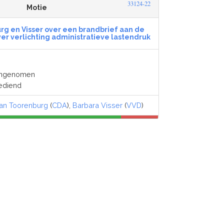
33124-22
Motie
rg en Visser over een brandbrief aan de
er verlichting administratieve lastendruk
angenomen
ediend
an Toorenburg
(
CDA
),
Barbara Visser
(
VVD
)