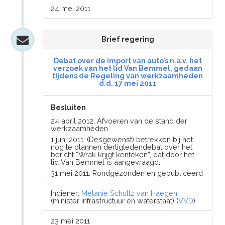
24 mei 2011
Brief regering
Debat over de import van auto’s n.a.v. het
verzoek van het lid Van Bemmel, gedaan
tijdens de Regeling van werkzaamheden
d.d. 17 mei 2011
Besluiten
24 april 2012: Afvoeren van de stand der
werkzaamheden
1 juni 2011: (Desgewenst) betrekken bij het
nog te plannen dertigledendebat over het
bericht “Wrak krijgt kenteken”, dat door het
lid Van Bemmel is aangevraagd.
31 mei 2011: Rondgezonden en gepubliceerd
Indiener:
Melanie Schultz van Haegen
(minister infrastructuur en waterstaat) (
VVD
)
23 mei 2011