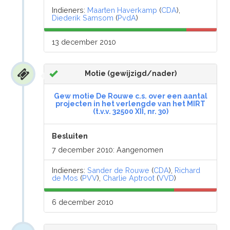
Indieners:
Maarten Haverkamp
(
CDA
),
Diederik Samsom
(
PvdA
)
13 december 2010
Motie (gewijzigd/nader)
Gew motie De Rouwe c.s. over een aantal
projecten in het verlengde van het MIRT
(t.v.v. 32500 XII, nr. 30)
Besluiten
7 december 2010: Aangenomen
Indieners:
Sander de Rouwe
(
CDA
),
Richard
de Mos
(
PVV
),
Charlie Aptroot
(
VVD
)
6 december 2010