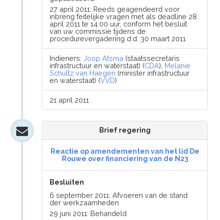
27 april 2011: Reeds geagendeerd voor
inbreng feitelijke vragen met als deadline 28
april 2011 te 14.00 uur, conform het besluit
van uw commissie tijdens de
procedurevergadering d.d. 30 maart 2011
Indieners:
Joop Atsma
(staatssecretaris
infrastructuur en waterstaat) (
CDA
),
Melanie
Schultz van Haegen
(minister infrastructuur
en waterstaat) (
VVD
)
21 april 2011
Brief regering
Reactie op amendementen van het lid De
Rouwe over financiering van de N23
Besluiten
6 september 2011: Afvoeren van de stand
der werkzaamheden
29 juni 2011: Behandeld