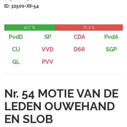
ID: 32500-XII-54
42,7 %
57,3 %
PvdD
SP
CDA
PvdA
CU
VVD
D66
SGP
GL
PVV
Nr. 54
MOTIE VAN DE
LEDEN OUWEHAND
EN SLOB