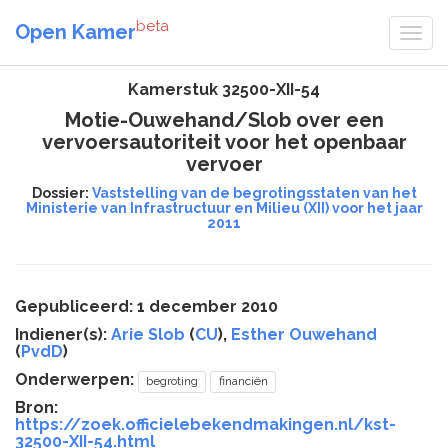
beta
Open Kamer
Kamerstuk 32500-XII-54
Motie-Ouwehand/Slob over een
vervoersautoriteit voor het openbaar
vervoer
Dossier:
Vaststelling van de begrotingsstaten van het
Ministerie van Infrastructuur en Milieu (XII) voor het jaar
2011
Gepubliceerd: 1 december 2010
Indiener(s):
Arie Slob
(
CU
),
Esther Ouwehand
(
PvdD
)
Onderwerpen:
begroting
financiën
Bron:
https://zoek.officielebekendmakingen.nl/kst-
32500-XII-54.html