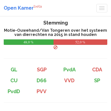
beta
Open Kamer
Stemming
Motie-Ouwehand/Van Tongeren over het systeem
van dierrechten na 2015 in stand houden
48,0 %
52,0 %
GL
SGP
PvdA
CDA
CU
D66
VVD
SP
PvdD
PVV