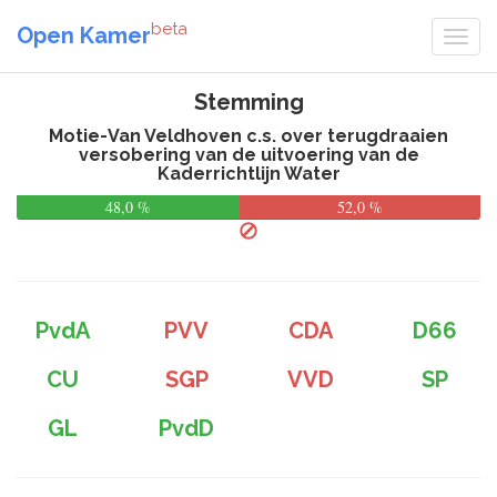
beta
Open Kamer
Stemming
Motie-Van Veldhoven c.s. over terugdraaien
versobering van de uitvoering van de
Kaderrichtlijn Water
48,0 %
52,0 %
PvdA
PVV
CDA
D66
CU
SGP
VVD
SP
GL
PvdD