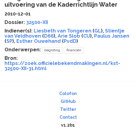
uitvoering van de Kaderrichtlijn Water
2010-12-01
Dossier:
32500-XII
Indiener(s):
Liesbeth van Tongeren
(
GL
),
Stientje
van Veldhoven
(
D66
),
Arie Slob
(
CU
),
Paulus Jansen
(
SP
),
Esther Ouwehand
(
PvdD
)
Onderwerpen:
begroting
financiën
Bron:
https://zoek.officielebekendmakingen.nl/kst-
32500-XII-31.html
Colofon
GitHub
Twitter
Contact
v1.2b1