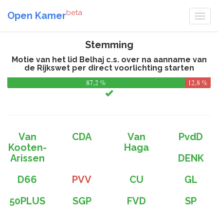
beta
Open Kamer
Stemming
Motie van het lid Belhaj c.s. over na aanname van
de Rijkswet per direct voorlichting starten
87,2 %
12,8 %
Van
CDA
Van
PvdD
Kooten-
Haga
Arissen
DENK
D66
PVV
CU
GL
50PLUS
SGP
FVD
SP