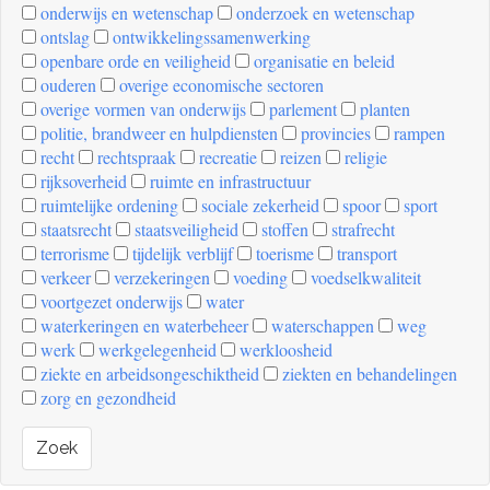
onderwijs en wetenschap
onderzoek en wetenschap
ontslag
ontwikkelingssamenwerking
openbare orde en veiligheid
organisatie en beleid
ouderen
overige economische sectoren
overige vormen van onderwijs
parlement
planten
politie, brandweer en hulpdiensten
provincies
rampen
recht
rechtspraak
recreatie
reizen
religie
rijksoverheid
ruimte en infrastructuur
ruimtelijke ordening
sociale zekerheid
spoor
sport
staatsrecht
staatsveiligheid
stoffen
strafrecht
terrorisme
tijdelijk verblijf
toerisme
transport
verkeer
verzekeringen
voeding
voedselkwaliteit
voortgezet onderwijs
water
waterkeringen en waterbeheer
waterschappen
weg
werk
werkgelegenheid
werkloosheid
ziekte en arbeidsongeschiktheid
ziekten en behandelingen
zorg en gezondheid
Zoek