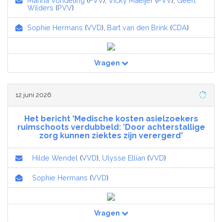
Marina Vondeling
(
PVV
),
Vicky Maeijer
(
PVV
),
Geert
Wilders
(
PVV
)
Sophie Hermans
(
VVD
),
Bart van den Brink
(
CDA
)
Vragen
12 juni 2026
Het bericht 'Medische kosten asielzoekers
ruimschoots verdubbeld: ’Door achterstallige
zorg kunnen ziektes zijn verergerd'
Hilde Wendel
(
VVD
),
Ulysse Ellian
(
VVD
)
Sophie Hermans
(
VVD
)
Vragen