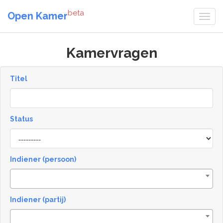
beta
Open Kamer
Kamervragen
Titel
Status
[invalid
name]
Indiener (persoon)
Indiener (partij)