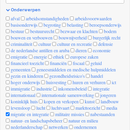
Onderwerpen
[invalid
afval
arbeidsomstandigheden
arbeidsvoorwaarden
name]
basisonderwijs
begroting
belasting
beroepsonderwijs
bestuur
bestuursrecht
bezwaar en klachten
bodem
bouwen en verbouwen
bouwnijverheid
burgerlijk recht
criminaliteit
cultuur
cultuur en recreatie
defensie
de nederlandse antillen en aruba
dieren
economie
emigratie
energie
ethiek
europese zaken
financieel toezicht
financiën
fiscaal
geluid
gemeenten
geneesmiddelen en medische hulpmiddelen
gezin en kinderen
gezondheidsrisico's
handel
hoger onderwijs
huisvesting
huren en verhuren
ict
immigratie
industrie
inkomensbeleid
integratie
internationaal
internationale samenwerking
jongeren
koninklijk huis
kopen en verkopen
kunst
landbouw
levensloop
lucht
luchtvaart
markttoezicht
media
migratie en integratie
militaire missies
nabestaanden
natuur- en landschapsbeheer
natuur en milieu
nederlanderschap
netwerken
ondernemen