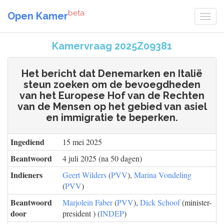
beta
Open Kamer
Kamervraag 2025Z09381
Het bericht dat Denemarken en Italië
steun zoeken om de bevoegdheden
van het Europese Hof van de Rechten
van de Mensen op het gebied van asiel
en immigratie te beperken.
Ingediend
15 mei 2025
Beantwoord
4 juli 2025 (na 50 dagen)
Indieners
Geert Wilders
(
PVV
),
Marina Vondeling
(
PVV
)
Beantwoord
Marjolein Faber
(
PVV
),
Dick Schoof
(minister-
door
president ) (
INDEP
)