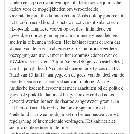
landen een oproep voor een open dialoog over de juridische
kaders voor de mogelijkheden om veroordeelde
vreemdelingen uit te kunnen zetten. Zoals ook opgenomen in
het Hoofdlijnenakkoord is het de inzet van dit kabinet een
lik-op-stuk aanpak te voeren op overlast, intimidatie en
geweld, en om vergunningen van criminele vreemdelingen
sneller in te kunnen trekken. Het kabinet steunt daarom dat
signaal van de brief in algemene zin. Conform de eerdere
toezegging aan uw Kamer in het Commissiedebat over de
JBZ-Raad van 12 en 13 juni (vreemdelingen- en asielbeleid)
van 11 juni jl., heeft Nederland daarom ook tijdens de JBZ-
Raad van 13 juni jl. aangegeven de geest van dat deel van de
brief te steunen en open te staan voor dialoog. Als de
juridische kaders hiervoor niet meer aansluiten bij de politiek
gewenste praktijk, dan moet het gesprek over die kaders
gevoerd worden binnen de daartoe aangewezen gremia. In
het Hoofdlijnenakkoord is dan ook opgenomen dat
Nederland daar waar nodig inzet op het aanpassen van EU-
regelgeving of internationale verdragen. Het kabinet ziet
steun voor deze inzet in de brief.
De brief roept tegelijkertijd specifiek op om een open dialoog