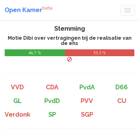
beta
Open Kamer
Stemming
Motie Dibi over vertragingen bij de realisatie van
de ehs
46,7 %
53,3 %
VVD
CDA
PvdA
D66
GL
PvdD
PVV
CU
Verdonk
SP
SGP