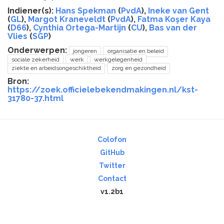
Indiener(s):
Hans Spekman
(
PvdA
),
Ineke van Gent
(
GL
),
Margot Kraneveldt
(
PvdA
),
Fatma Koşer Kaya
(
D66
),
Cynthia Ortega-Martijn
(
CU
),
Bas van der
Vlies
(
SGP
)
Onderwerpen:
jongeren
organisatie en beleid
sociale zekerheid
werk
werkgelegenheid
ziekte en arbeidsongeschiktheid
zorg en gezondheid
Bron:
https://zoek.officielebekendmakingen.nl/kst-
31780-37.html
Colofon
GitHub
Twitter
Contact
v1.2b1