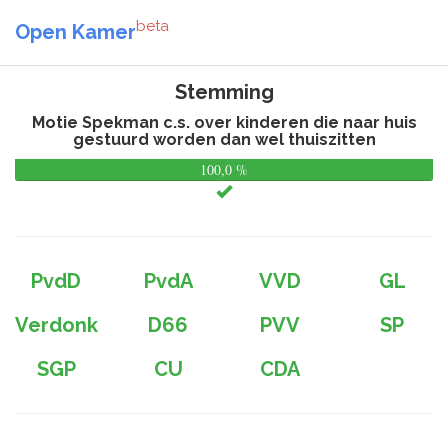
beta
Open Kamer
Stemming
Motie Spekman c.s. over kinderen die naar huis
gestuurd worden dan wel thuiszitten
100,0 %
0,
%
PvdD
PvdA
VVD
GL
Verdonk
D66
PVV
SP
SGP
CU
CDA