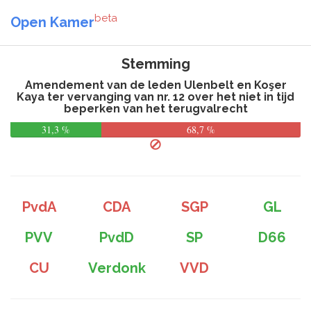
beta
Open Kamer
Stemming
Amendement van de leden Ulenbelt en Koşer
Kaya ter vervanging van nr. 12 over het niet in tijd
beperken van het terugvalrecht
31,3 %
68,7 %
PvdA
CDA
SGP
GL
PVV
PvdD
SP
D66
CU
Verdonk
VVD