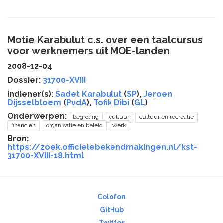
Motie Karabulut c.s. over een taalcursus
voor werknemers uit MOE-landen
2008-12-04
Dossier:
31700-XVIII
Indiener(s):
Sadet Karabulut
(
SP
),
Jeroen
Dijsselbloem
(
PvdA
),
Tofik Dibi
(
GL
)
Onderwerpen:
begroting
cultuur
cultuur en recreatie
financiën
organisatie en beleid
werk
Bron:
https://zoek.officielebekendmakingen.nl/kst-
31700-XVIII-18.html
Colofon
GitHub
Twitter