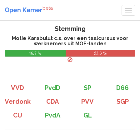
beta
Open Kamer
Stemming
Motie Karabulut c.s. over een taalcursus voor
werknemers uit MOE-landen
46,7 %
53,3 %
VVD
PvdD
SP
D66
Verdonk
CDA
PVV
SGP
CU
PvdA
GL