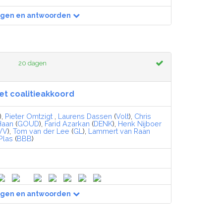
agen en antwoorden
20 dagen
et coalitieakkoord
),
Pieter Omtzigt
,
Laurens Dassen
(
Volt
),
Chris
Haan
(
GOUD
),
Farid Azarkan
(
DENK
),
Henk Nijboer
VV
),
Tom van der Lee
(
GL
),
Lammert van Raan
Plas
(
BBB
)
agen en antwoorden