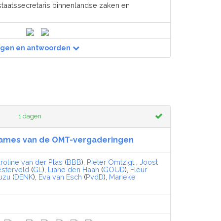
staatssecretaris binnenlandse zaken en
agen en antwoorden
1 dagen
ames van de OMT-vergaderingen
roline van der Plas
(
BBB
),
Pieter Omtzigt
,
Joost
esterveld
(
GL
),
Liane den Haan
(
GOUD
),
Fleur
uzu
(
DENK
),
Eva van Esch
(
PvdD
),
Marieke