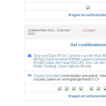
Vragen en antwoorde
23 december 2021 - 17 januari
25 dagen
2022
Het coalitieakkoo
Teun van Dijck
(
PVV
),
Caroline van der Plas
(
B
(
BVNL
),
Farid Azarkan
(
DENK
),
Laurens Dasse
(
PvdD
),
Liane den Haan
(
GOUD
),
Tom van der
Pieter Omtzigt
,
Henk Nijboer
(
PvdA
)
Carola Schouten
(viceminister-president , min
sociale zaken en werkgelegenheid) (
CU
)
Vragen en antwoorde