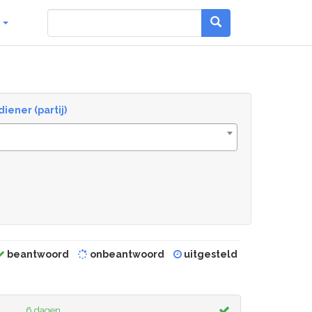
g
diener (partij)
beantwoord
onbeantwoord
uitgesteld
6 dagen