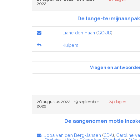
2022
De lange-termijnaanpak
Liane den Haan
(
GOUD
)
Kuipers
Vragen en antwoorde
26 augustus 2022 - 19 september
24 dagen
2022
De aangenomen motie inzak
Joba van den Berg-Jansen
(
CDA
),
Caroline va
Omtzigt
,
Nilüfer Gündoğan
(
Gündoğan
),
Wiek