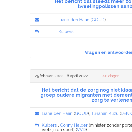
Het bericht dat steeds meer z
tweelingpolissen aan
Liane den Haan
(
GOUD
)
Kuipers
Vragen en antwoorde
25 februari 2022 - 6 april 2022
40 dagen
Het bericht dat de zorg nog niet kla
groep oudere migranten met dement
zorg te verlene
Liane den Haan
(
GOUD
),
Tunahan Kuzu
(
DENK
Kuipers
,
Conny Helder
(minister zonder port
welzijn en sport) (
VVD
)