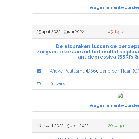
Vragen en antwoorde
25 april 2022 - 9 juni 2022
45 dagen
De afspraken tussen de beroeps
zorgverzekeraars uit het multidiscipli
antidepressiva (SSRI’s & 
Wieke Paulusma
(
D66
),
Liane den Haan
(
G
Kuipers
Vragen en antwoorde
16 maart 2022 - 5 april 2022
20 dagen