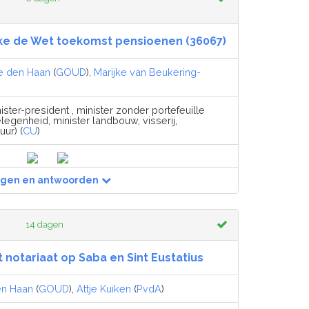
ake de Wet toekomst pensioenen (36067)
e den Haan
(
GOUD
),
Marijke van Beukering-
ister-president , minister zonder portefeuille
egenheid, minister landbouw, visserij,
ur) (
CU
)
agen en antwoorden
14 dagen
notariaat op Saba en Sint Eustatius
en Haan
(
GOUD
),
Attje Kuiken
(
PvdA
)