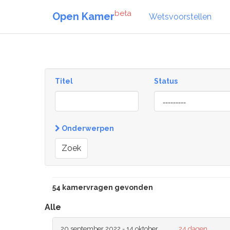
beta
Open Kamer
Wetsvoorstellen
Titel
Status
[invalid
name]
Onderwerpen
Zoek
54 kamervragen gevonden
Alle
20 september 2022 - 14 oktober
24 dagen