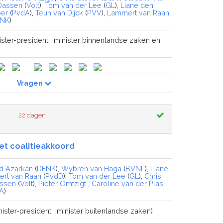
Dassen
(
Volt
),
Tom van der Lee
(
GL
),
Liane den
oer
(
PvdA
),
Teun van Dijck
(
PVV
),
Lammert van Raan
NK
)
ister-president , minister binnenlandse zaken en
Vragen
22 dagen
et coalitieakkoord
id Azarkan
(
DENK
),
Wybren van Haga
(
BVNL
),
Liane
rt van Raan
(
PvdD
),
Tom van der Lee
(
GL
),
Chris
assen
(
Volt
),
Pieter Omtzigt
,
Caroline van der Plas
A
)
ister-president , minister buitenlandse zaken)