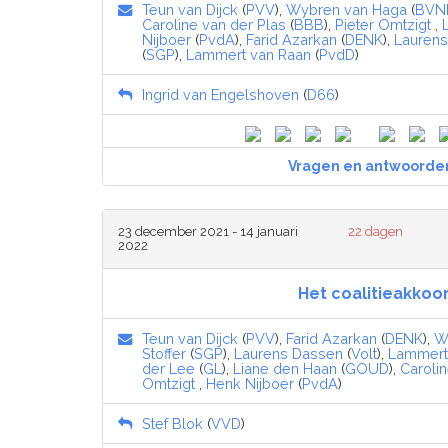
Teun van Dijck
(
PVV
),
Wybren van Haga
(
BVN
Caroline van der Plas
(
BBB
),
Pieter Omtzigt
,
Nijboer
(
PvdA
),
Farid Azarkan
(
DENK
),
Lauren
(
SGP
),
Lammert van Raan
(
PvdD
)
Ingrid van Engelshoven
(
D66
)
Vragen en antwoorde
23 december 2021 - 14 januari
22 dagen
2022
Het coalitieakkoo
Teun van Dijck
(
PVV
),
Farid Azarkan
(
DENK
),
W
Stoffer
(
SGP
),
Laurens Dassen
(
Volt
),
Lammert
der Lee
(
GL
),
Liane den Haan
(
GOUD
),
Carolin
Omtzigt
,
Henk Nijboer
(
PvdA
)
Stef Blok
(
VVD
)