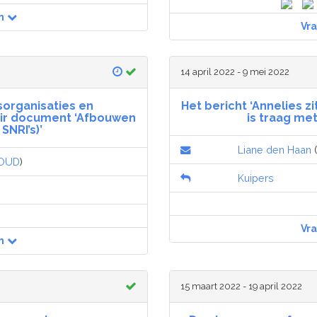
n
Vr
14 april 2022 - 9 mei 2022
organisaties en
Het bericht ‘Annelies zi
nair document ‘Afbouwen
is traag me
SNRI’s)’
Liane den Haan
(
OUD
)
Kuipers
Vr
n
15 maart 2022 - 19 april 2022