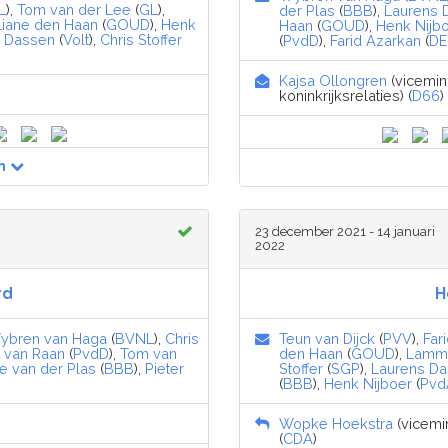
L
),
Tom van der Lee
(
GL
),
der Plas
(
BBB
),
Laurens 
Liane den Haan
(
GOUD
),
Henk
Haan
(
GOUD
),
Henk Nijb
s Dassen
(
Volt
),
Chris Stoffer
(
PvdD
),
Farid Azarkan
(
DE
Kajsa Ollongren
(vicemin
koninkrijksrelaties) (
D66
)
n
23 december 2021 - 14 januari
2022
rd
H
ybren van Haga
(
BVNL
),
Chris
Teun van Dijck
(
PVV
),
Far
 van Raan
(
PvdD
),
Tom van
den Haan
(
GOUD
),
Lamme
e van der Plas
(
BBB
),
Pieter
Stoffer
(
SGP
),
Laurens D
(
BBB
),
Henk Nijboer
(
Pvd
Wopke Hoekstra
(vicemin
(
CDA
)