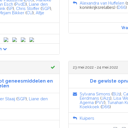
Alexandra van Huffelen
(
an Esch
(
PvdD
),
Liane den
koninkrijksrelaties) (
D66
)
ink
(
SP
),
Chris Stoffer
(
SGP
),
Mirjam Bikker
(
CU
),
Attje
Vr
n
23 mei 2022 - 24 mei 2022
tot geneesmiddelen en
De gewiste opn
elen
Sylvana Simons
(
BIJ1
),
Ca
Eerdmans
(
JA21
),
Lisa W
r Staaij
(
SGP
),
Liane den
Agema
(
PVV
),
Tunahan K
Koekkoek
(
D66
)
Kuipers