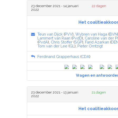
23 december 2021 - 14 januari
22 dagen
2022
Het coalitieakkoo
Teun van Dijck
(
PVV
),
Wybren van Haga
(
BVN
Lammert van Raan
(
PvdD
),
Caroline van der P
(
PvdA
),
Chris Stoffer
(
SGP
),
Farid Azarkan
(
DE
Tom van der Lee
(
GL
),
Pieter Omtzigt
Ferdinand Grapperhaus
(
CDA
)
Vragen en antwoorde
23 december 2021 - 13 januari
21 dagen
2022
Het coalitieakkoo