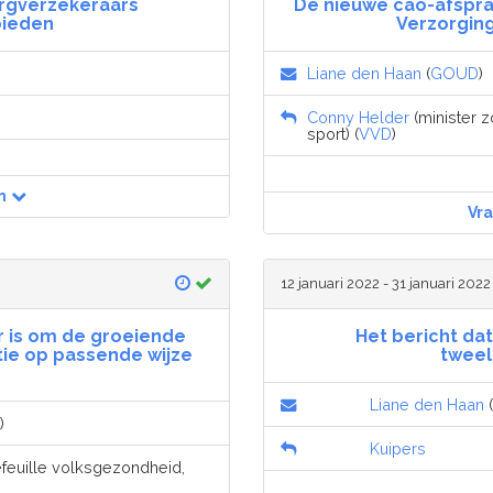
orgverzekeraars
De nieuwe cao-afspra
bieden
Verzorging
Liane den Haan
(
GOUD
)
Conny Helder
(minister z
sport) (
VVD
)
n
Vr
12 januari 2022 - 31 januari 2022
ar is om de groeiende
Het bericht da
ie op passende wijze
tweel
n
Liane den Haan
(
)
Kuipers
efeuille volksgezondheid,