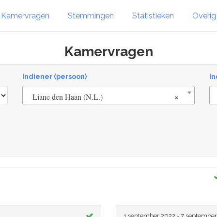
Kamervragen
Stemmingen
Statistieken
Overi
Kamervragen
Indiener (persoon)
In
×
Liane den Haan (N.L.)
1 september 2022 - 7 september