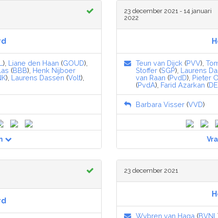
23 december 2021 - 14 januari
2022
rd
H
L
),
Liane den Haan
(
GOUD
),
Teun van Dijck
(
PVV
),
Tom
las
(
BBB
),
Henk Nijboer
Stoffer
(
SGP
),
Laurens D
NK
),
Laurens Dassen
(
Volt
),
van Raan
(
PvdD
),
Pieter 
(
PvdA
),
Farid Azarkan
(
DE
Barbara Visser
(
VVD
)
n
Vr
23 december 2021
H
rd
Wybren van Haga
(
BVNL