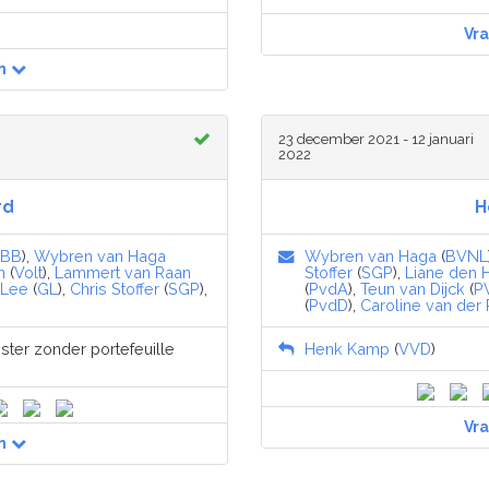
Vr
n
23 december 2021 - 12 januari
2022
rd
H
BB
),
Wybren van Haga
Wybren van Haga
(
BVNL
n
(
Volt
),
Lammert van Raan
Stoffer
(
SGP
),
Liane den 
 Lee
(
GL
),
Chris Stoffer
(
SGP
),
(
PvdA
),
Teun van Dijck
(
P
(
PvdD
),
Caroline van der 
ister zonder portefeuille
Henk Kamp
(
VVD
)
Vr
n