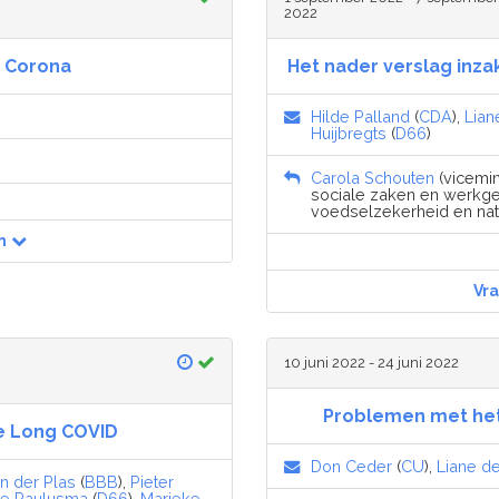
2022
 Corona
Het nader verslag inz
Hilde Palland
(
CDA
),
Lian
Huijbregts
(
D66
)
Carola Schouten
(vicemin
sociale zaken en werkgel
voedselzekerheid en natu
n
Vr
10 juni 2022 - 24 juni 2022
Problemen met het 
e Long COVID
Don Ceder
(
CU
),
Liane d
n der Plas
(
BBB
),
Pieter
e Paulusma
(
D66
),
Marieke