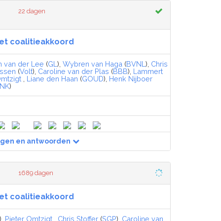
22 dagen
et coalitieakkoord
 van der Lee
(
GL
),
Wybren van Haga
(
BVNL
),
Chris
assen
(
Volt
),
Caroline van der Plas
(
BBB
),
Lammert
Omtzigt
,
Liane den Haan
(
GOUD
),
Henk Nijboer
NK
)
agen en antwoorden
1689 dagen
et coalitieakkoord
),
Pieter Omtzigt
,
Chris Stoffer
(
SGP
),
Caroline van