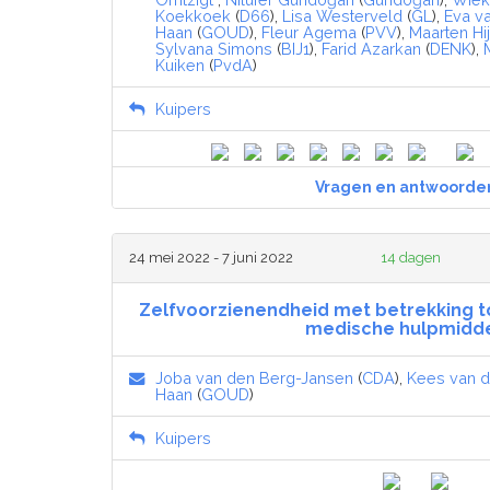
Koekkoek
(
D66
),
Lisa Westerveld
(
GL
),
Eva v
Haan
(
GOUD
),
Fleur Agema
(
PVV
),
Maarten Hij
Sylvana Simons
(
BIJ1
),
Farid Azarkan
(
DENK
),
Kuiken
(
PvdA
)
Kuipers
Vragen en antwoorde
24 mei 2022 - 7 juni 2022
14 dagen
Zelfvoorzienendheid met betrekking 
medische hulpmidd
Joba van den Berg-Jansen
(
CDA
),
Kees van de
Haan
(
GOUD
)
Kuipers