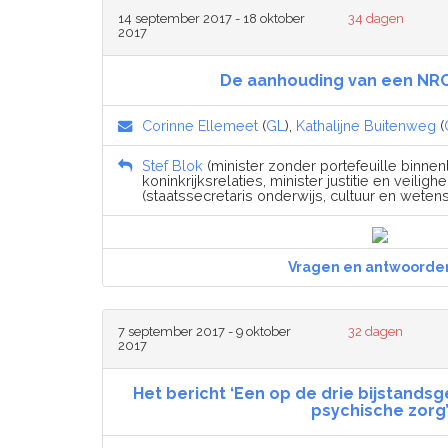
14 september 2017 - 18 oktober
34 dagen
2017
De aanhouding van een NRC
Corinne Ellemeet
(
GL
),
Kathalijne Buitenweg
(
Stef Blok
(minister zonder portefeuille binne
koninkrijksrelaties, minister justitie en veilighei
(staatssecretaris onderwijs, cultuur en weten
Vragen en antwoorde
7 september 2017 - 9 oktober
32 dagen
2017
Het bericht ‘Een op de drie bijstands
psychische zorg