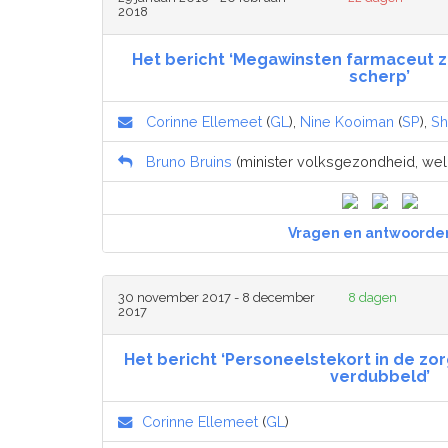
2018
Het bericht ‘Megawinsten farmaceut z
scherp’
Corinne Ellemeet
(
GL
),
Nine Kooiman
(
SP
),
Sh
Bruno Bruins
(minister volksgezondheid, welzi
Vragen en antwoorde
30 november 2017 - 8 december
8 dagen
2017
Het bericht ‘Personeelstekort in de zorg 
verdubbeld’
Corinne Ellemeet
(
GL
)