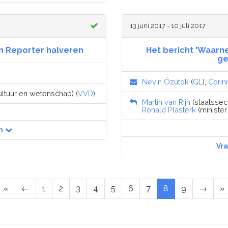
13 juni 2017 - 10 juli 2017
en Reporter halveren
Het bericht 'Waarn
ge
Nevin Özütok
(
GL
),
Corin
ultuur en wetenschap) (
VVD
)
Martin van Rijn
(staatssecr
Ronald Plasterk
(minister
n
Vr
«
←
1
2
3
4
5
6
7
8
9
→
»