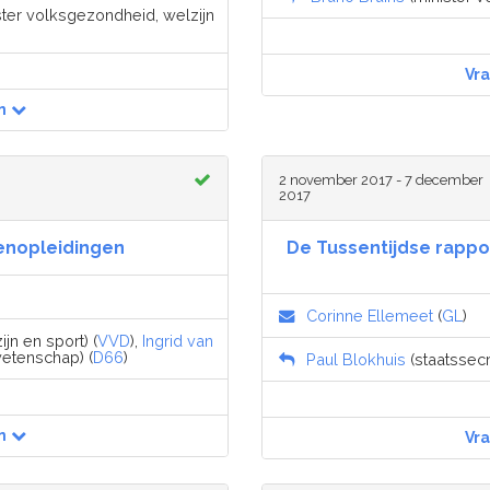
ister volksgezondheid, welzijn
Vr
n
2 november 2017 - 7 december
2017
senopleidingen
De Tussentijdse rapp
Corinne Ellemeet
(
GL
)
jn en sport) (
VVD
),
Ingrid van
wetenschap) (
D66
)
Paul Blokhuis
(staatssecr
n
Vr