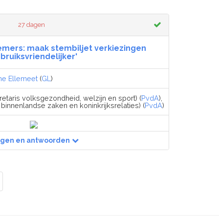
27 dagen
emers: maak stembiljet verkiezingen
bruiksvriendelijker'
ne Ellemeet
(
GL
)
etaris volksgezondheid, welzijn en sport) (
PvdA
),
 binnenlandse zaken en koninkrijksrelaties) (
PvdA
)
agen en antwoorden