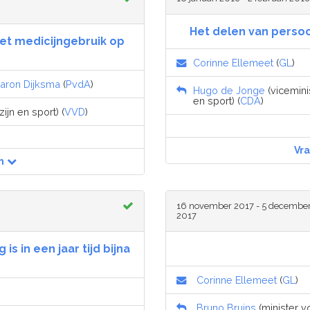
Het delen van perso
et medicijngebruik op
Corinne Ellemeet
(
GL
)
aron Dijksma
(
PvdA
)
Hugo de Jonge
(vicemini
en sport) (
CDA
)
jn en sport) (
VVD
)
Vr
n
16 november 2017 - 5 decembe
2017
is in een jaar tijd bijna
Corinne Ellemeet
(
GL
)
Bruno Bruins
(minister v