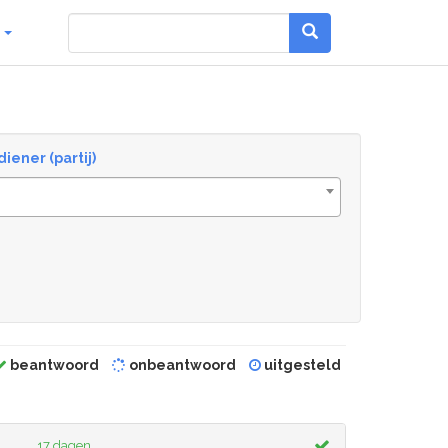
g
diener (partij)
beantwoord
onbeantwoord
uitgesteld
17 dagen