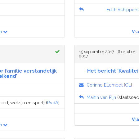
Edith Schippers
n
Vr
15 september 2017 - 6 oktober
2017
r familie verstandelijk
Het bericht ‘Kwalite
ikend’
Corinne Ellemeet
(
GL
)
Martin van Rijn
(staatssecr
id, welzijn en sport) (
PvdA
)
Vr
n