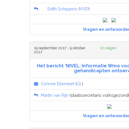
Edith Schippers
(
VVD
)
Vragen en antwoorde
19 september 2017 - 9 oktober
20 dagen
2017
Het bericht ‘NIVEL: Informatie Wmo voo
gehandicapten ontoere
Corinne Ellemeet
(
GL
)
Martin van Rijn
(staatssecretaris volksgezondhe
Vragen en antwoorde