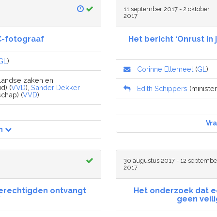
11 september 2017 - 2 oktober
2017
-fotograaf
Het bericht ‘Onrust in
GL
)
Corinne Ellemeet
(
GL
)
nlandse zaken en
d) (
VVD
),
Sander Dekker
Edith Schippers
(minister
schap) (
VVD
)
Vr
n
30 augustus 2017 - 12 septembe
2017
gerechtigden ontvangt
Het onderzoek dat 
’
geen veil