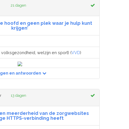
21 dagen
 je hoofd en geen plek waar je hulp kunt
krijgen’
 volksgezondheid, welzijn en sport) (
VVD
)
agen en antwoorden
r
13 dagen
een meerderheid van de zorgwebsites
ige HTTPS-verbinding heeft