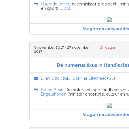
Hugo de Jonge
(viceminister-president , min
en sport) (
CDA
)
Vragen en antwoorde
3 november 2017 - 27 november
24 dagen
2017
De numerus fixus in (tand)art
Zihni Özdil
(
GL
),
Corinne Ellemeet
(
GL
)
Bruno Bruins
(minister volksgezondheid, welzi
Engelshoven
(minister onderwijs, cultuur en 
Vragen en antwoorde