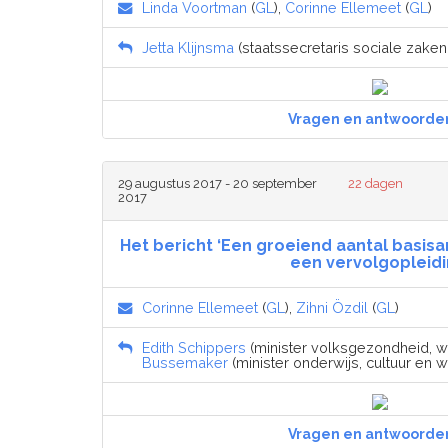
Linda Voortman
(
GL
),
Corinne Ellemeet
(
GL
)
Jetta Klijnsma
(staatssecretaris sociale zake
Vragen en antwoorde
29 augustus 2017 - 20 september
22 dagen
2017
Het bericht ‘Een groeiend aantal basi
een vervolgopleidi
Corinne Ellemeet
(
GL
),
Zihni Özdil
(
GL
)
Edith Schippers
(minister volksgezondheid, wel
Bussemaker
(minister onderwijs, cultuur en 
Vragen en antwoorde