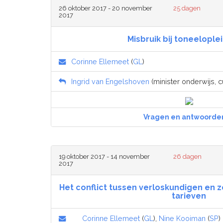
26 oktober 2017 - 20 november
25 dagen
2017
Misbruik bij toneelople
Corinne Ellemeet
(
GL
)
Ingrid van Engelshoven
(minister onderwijs, 
Vragen en antwoorde
19 oktober 2017 - 14 november
26 dagen
2017
Het conflict tussen verloskundigen en 
tarieven
Corinne Ellemeet
(
GL
),
Nine Kooiman
(
SP
)