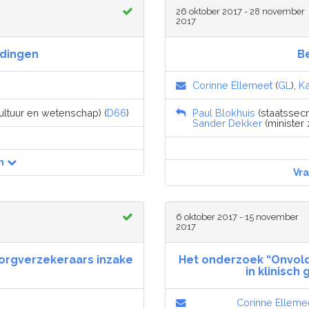
26 oktober 2017 - 28 november
2017
idingen
B
Corinne Ellemeet
(
GL
),
Ka
cultuur en wetenschap) (
D66
)
Paul Blokhuis
(staatssecr
Sander Dekker
(minister 
n
Vr
6 oktober 2017 - 15 november
2017
zorgverzekeraars inzake
Het onderzoek “Onvol
in klinisc
Corinne Elleme