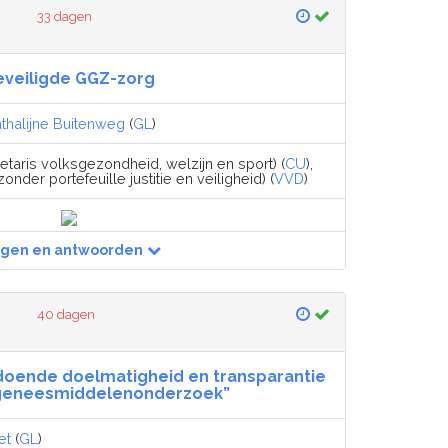
33 dagen
eveiligde GGZ-zorg
thalijne Buitenweg
(
GL
)
etaris volksgezondheid, welzijn en sport) (
CU
),
zonder portefeuille justitie en veiligheid) (
VVD
)
agen en antwoorden
40 dagen
doende doelmatigheid en transparantie
h geneesmiddelenonderzoek”
et
(
GL
)