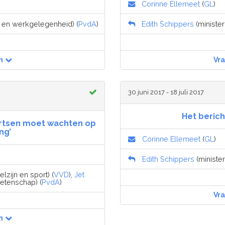
Corinne Ellemeet
(
GL
)
n en werkgelegenheid) (
PvdA
)
Edith Schippers
(minister
n
Vr
30 juni 2017 - 18 juli 2017
Het berich
sartsen moet wachten op
ng’
Corinne Ellemeet
(
GL
)
Edith Schippers
(minister
zijn en sport) (
VVD
),
Jet
wetenschap) (
PvdA
)
Vr
n