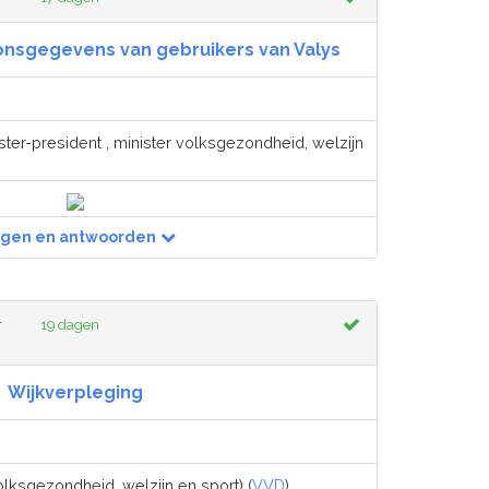
onsgegevens van gebruikers van Valys
ster-president , minister volksgezondheid, welzijn
agen en antwoorden
r
19 dagen
Wijkverpleging
olksgezondheid, welzijn en sport) (
VVD
)