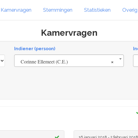
Kamervragen
Stemmingen
Statistieken
Overi
Kamervragen
Indiener (persoon)
In
×
Corinne Ellemeet (C.E.)
16 januari 2018 - 2 februari 2018