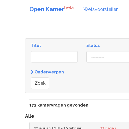
beta
Open Kamer
Wetsvoorstellen
Titel
Status
[invalid
name]
Onderwerpen
Zoek
172 kamervragen gevonden
Alle
29 januari 2018 - 20 februari
22 dagen