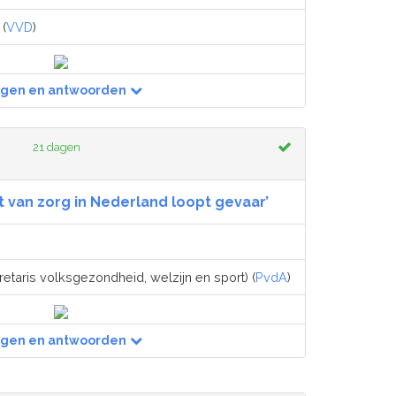
(
VVD
)
agen en antwoorden
21 dagen
it van zorg in Nederland loopt gevaar’
etaris volksgezondheid, welzijn en sport) (
PvdA
)
agen en antwoorden