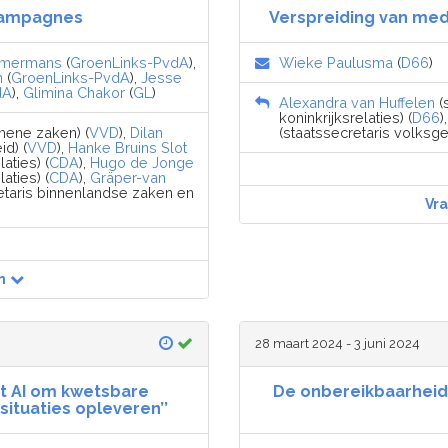
campagnes
Verspreiding van med
mmermans
(
GroenLinks-PvdA
),
Wieke Paulusma
(
D66
)
n
(
GroenLinks-PvdA
),
Jesse
dA
),
Glimina Chakor
(
GL
)
Alexandra van Huffelen
(
koninkrijksrelaties) (
D66
)
emene zaken) (
VVD
),
Dilan
(staatssecretaris volksge
id) (
VVD
),
Hanke Bruins Slot
aties) (
CDA
),
Hugo de Jonge
aties) (
CDA
),
Gräper-van
etaris binnenlandse zaken en
Vr
n
28 maart 2024 - 3 juni 2024
kt AI om kwetsbare
De onbereikbaarheid 
situaties opleveren’’