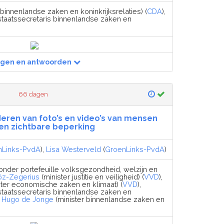
 binnenlandse zaken en koninkrijksrelaties) (
CDA
),
staatssecretaris binnenlandse zaken en
agen en antwoorden
66 dagen
deren van foto’s en video’s van mensen
en zichtbare beperking
nLinks-PvdA
),
Lisa Westerveld
(
GroenLinks-PvdA
)
onder portefeuille volksgezondheid, welzijn en
göz-Zegerius
(minister justitie en veiligheid) (
VVD
),
ter economische zaken en klimaat) (
VVD
),
staatssecretaris binnenlandse zaken en
,
Hugo de Jonge
(minister binnenlandse zaken en