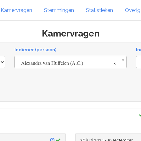
Kamervragen
Stemmingen
Statistieken
Overi
Kamervragen
Indiener (persoon)
In
×
Alexandra van Huffelen (A.C.)
26 juni 2024 - 19 september