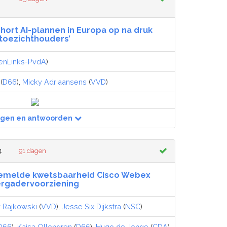
chort AI-plannen in Europa op na druk
toezichthouders’
enLinks-PvdA
)
(
D66
),
Micky Adriaansens
(
VVD
)
agen en antwoorden
4
91 dagen
Gemelde kwetsbaarheid Cisco Webex
rgadervoorziening
 Rajkowski
(
VVD
),
Jesse Six Dijkstra
(
NSC
)
D66
),
Kajsa Ollongren
(
D66
),
Hugo de Jonge
(
CDA
)