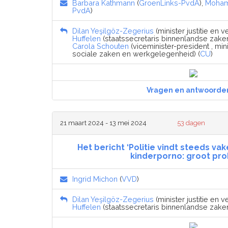
Barbara Kathmann
(
GroenLinks-PvdA
),
Moham
PvdA
)
Dilan Yeşilgöz-Zegerius
(minister justitie en ve
Huffelen
(staatssecretaris binnenlandse zaken 
Carola Schouten
(viceminister-president , min
sociale zaken en werkgelegenheid) (
CU
)
Vragen en antwoorde
21 maart 2024 - 13 mei 2024
53 dagen
Het bericht ‘Politie vindt steeds v
kinderporno: groot pr
Ingrid Michon
(
VVD
)
Dilan Yeşilgöz-Zegerius
(minister justitie en ve
Huffelen
(staatssecretaris binnenlandse zaken 