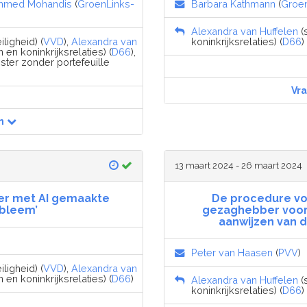
med Mohandis
(
GroenLinks-
Barbara Kathmann
(
Groe
Alexandra van Huffelen
(
iligheid) (
VVD
),
Alexandra van
koninkrijksrelaties) (
D66
)
en koninkrijksrelaties) (
D66
),
ister zonder portefeuille
Vr
n
13 maart 2024 - 26 maart 2024
aker met AI gemaakte
De procedure vo
obleem’
gezaghebber voor 
aanwijzen van 
Peter van Haasen
(
PVV
)
iligheid) (
VVD
),
Alexandra van
en koninkrijksrelaties) (
D66
)
Alexandra van Huffelen
(
koninkrijksrelaties) (
D66
)