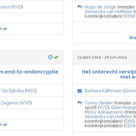
nsens
(
VVD
)
Hugo de Jonge
(minister
Alexandra van Huffelen
(
koninkrijksrelaties) (
D66
)
n
Vr
23 april 2024 - 28 juni 2024
om end-to-endencryptie
Het onterecht verwij
met e
Six Dijkstra
(
NSC
)
Barbara Kathmann
(
Groe
z-Zegerius
(
VVD
)
Conny Helder
(minister z
sport) (
VVD
),
Dilan Yeşil
Micky Adriaansens
(minis
Alexandra van Huffelen
(
koninkrijksrelaties) (
D66
)
n
koninkrijksrelaties) (
CDA
)