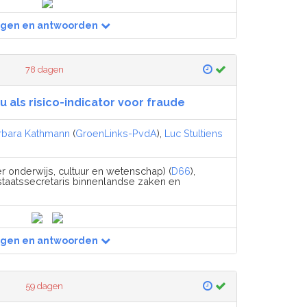
agen en antwoorden
78 dagen
 als risico-indicator voor fraude
rbara Kathmann
(
GroenLinks-PvdA
),
Luc Stultiens
er onderwijs, cultuur en wetenschap) (
D66
),
staatssecretaris binnenlandse zaken en
agen en antwoorden
59 dagen