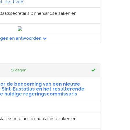
nLinks-PvdA
)
staatssecretaris binnenlandse zaken en
agen en antwoorden
13 dagen
or de benoeming van een nieuwe
Sint-Eustatius en het resulterende
de huidige regeringscommissaris
staatssecretaris binnenlandse zaken en