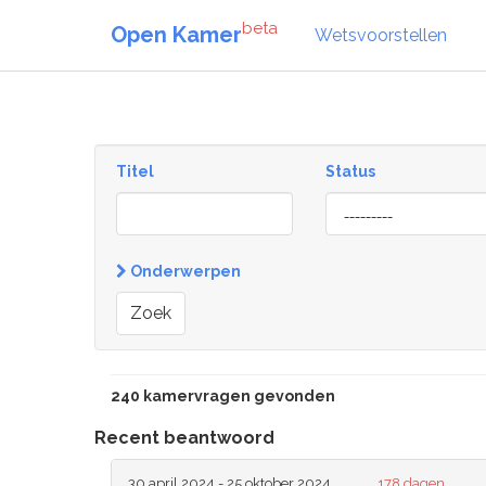
beta
Open Kamer
Wetsvoorstellen
Titel
Status
[invalid
name]
Onderwerpen
Zoek
240 kamervragen gevonden
Recent beantwoord
30 april 2024 - 25 oktober 2024
178 dagen