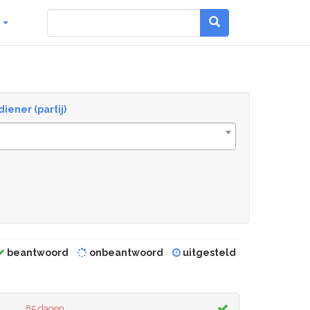
g
diener (partij)
beantwoord
onbeantwoord
uitgesteld
85 dagen