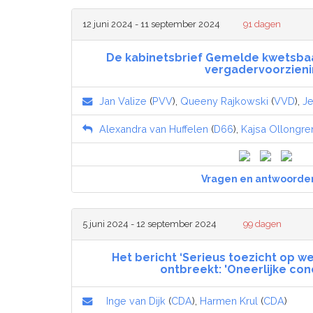
12 juni 2024 - 11 september 2024
91 dagen
De kabinetsbrief Gemelde kwetsba
vergadervoorzien
Jan Valize
(
PVV
),
Queeny Rajkowski
(
VVD
),
Je
Alexandra van Huffelen
(
D66
),
Kajsa Ollongre
Vragen en antwoorde
5 juni 2024 - 12 september 2024
99 dagen
Het bericht ‘Serieus toezicht op w
ontbreekt: 'Oneerlijke con
Inge van Dijk
(
CDA
),
Harmen Krul
(
CDA
)