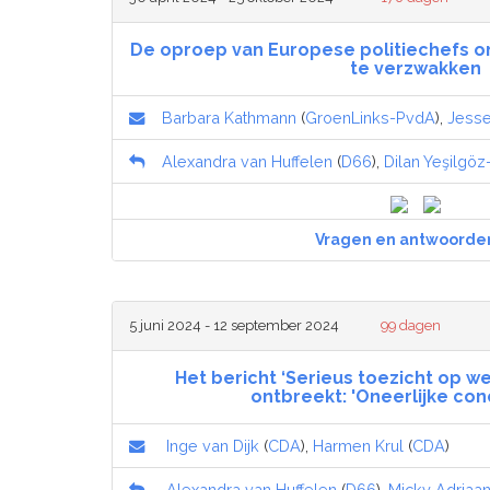
De oproep van Europese politiechefs 
te verzwakken
Barbara Kathmann
(
GroenLinks-PvdA
),
Jesse 
Alexandra van Huffelen
(
D66
),
Dilan Yeşilgö
Vragen en antwoorde
5 juni 2024 - 12 september 2024
99 dagen
Het bericht ‘Serieus toezicht op w
ontbreekt: 'Oneerlijke con
Inge van Dijk
(
CDA
),
Harmen Krul
(
CDA
)
Alexandra van Huffelen
(
D66
),
Micky Adriaa