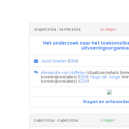
12 april 2024 - 14 mei 2024
32 dagen
Het onderzoek naar het toekomstb
uitvoeringsorganisa
Joost Sneller
(
D66
)
Alexandra van Huffelen
(staatssecretaris bin
koninkrijksrelaties) (
D66
),
Hugo de Jonge
(min
koninkrijksrelaties) (
CDA
)
Vragen en antwoorde
2 april 2024 - 2 april 2024
0 dagen