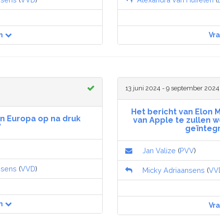
n
Vr
13 juni 2024 - 9 september 2024
Het bericht van Elon M
in Europa op na druk
van Apple te zullen w
’
geïnteg
Jan Valize
(
PVV
)
nsens
(
VVD
)
Micky Adriaansens
(
VV
n
Vr