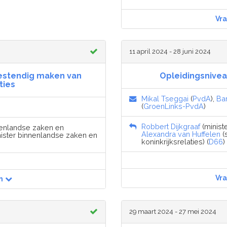
Vr
11 april 2024 - 28 juni 2024
estendig maken van
Opleidingsniveau
ties
Mikal Tseggai
(
PvdA
),
Ba
(
GroenLinks-PvdA
)
Robbert Dijkgraaf
(minist
nenlandse zaken en
Alexandra van Huffelen
(
ister binnenlandse zaken en
koninkrijksrelaties) (
D66
)
Vr
n
29 maart 2024 - 27 mei 2024