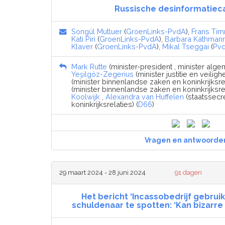
Russische desinformatie
Songül Mutluer
(
GroenLinks-PvdA
),
Frans Ti
Kati Piri
(
GroenLinks-PvdA
),
Barbara Kathman
Klaver
(
GroenLinks-PvdA
),
Mikal Tseggai
(
Pv
Mark Rutte
(minister-president , minister alg
Yeşilgöz-Zegerius
(minister justitie en veilighe
(minister binnenlandse zaken en koninkrijksrel
(minister binnenlandse zaken en koninkrijksrel
Koolwijk
,
Alexandra van Huffelen
(staatssecr
koninkrijksrelaties) (
D66
)
Vragen en antwoorde
29 maart 2024 - 28 juni 2024
91 dagen
Het bericht ‘Incassobedrijf gebrui
schuldenaar te spotten: ‘Kan bizarre 