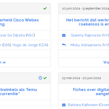
10 juni 2024 - 9 september 202
arheid Cisco Webex
Het bericht dat werk
ing
roekeloos is e
sse Six Dijkstra
(
NSC
)
Queeny Rajkowski
(
VV
n
(
D66
),
Hugo de Jonge
(
CDA
)
Micky Adriaansens
(
VV
n
Vr
23 mei 2024 - 20 juni 2024
ebwinkels als Temu
Fiches over digita
currentie'’
aange
Barbara Kathmann
(
Groe