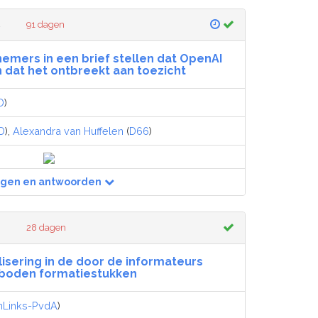
4
91 dagen
nemers in een brief stellen dat OpenAI
n dat het ontbreekt aan toezicht
D
)
D
),
Alexandra van Huffelen
(
D66
)
agen en antwoorden
28 dagen
lisering in de door de informateurs
boden formatiestukken
nLinks-PvdA
)