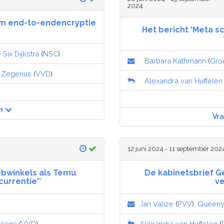
2024
om end-to-endencryptie
Het bericht ‘Meta s
Six Dijkstra
(
NSC
)
Barbara Kathmann
(
Gro
z-Zegerius
(
VVD
)
Alexandra van Huffelen
n
Vr
12 juni 2024 - 11 september 202
ebwinkels als Temu
De kabinetsbrief 
currentie'’
ve
Jan Valize
(
PVV
),
Queeny
nsens
(
VVD
)
Alexandra van Huffelen
(