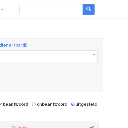
g
diener (partij)
beantwoord
onbeantwoord
uitgesteld
63 dagen