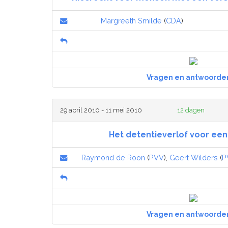
Margreeth Smilde
(
CDA
)
Vragen en antwoorde
29 april 2010 - 11 mei 2010
12 dagen
Het detentieverlof voor ee
Raymond de Roon
(
PVV
),
Geert Wilders
(
P
Vragen en antwoorde