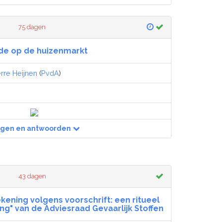
75 dagen
de op de huizenmarkt
erre Heijnen
(
PvdA
)
agen en antwoorden
43 dagen
kening volgens voorschrift: een ritueel
ng" van de Adviesraad Gevaarlijk Stoffen