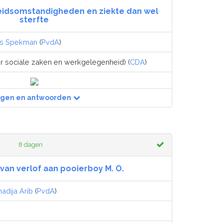
beidsomstandigheden en ziekte dan wel
sterfte
s Spekman
(
PvdA
)
er sociale zaken en werkgelegenheid) (
CDA
)
agen en antwoorden
8 dagen
van verlof aan pooierboy M. O.
hadija Arib
(
PvdA
)