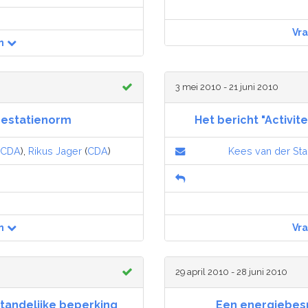
Vr
n
3 mei 2010 - 21 juni 2010
restatienorm
Het bericht "Activit
CDA
),
Rikus Jager
(
CDA
)
Kees van der Staa
n
Vr
29 april 2010 - 28 juni 2010
tandelijke beperking
Een energiebes