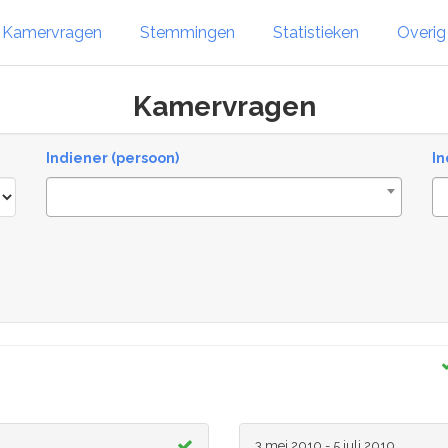
Kamervragen
Stemmingen
Statistieken
Overi
Kamervragen
Indiener (persoon)
In
3 mei 2010 - 5 juli 2010