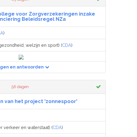
ollege voor Zorgverzekeringen inzake
anciering Beleidsregel NZa
dA
)
gezondheid, welzijn en sport) (
CDA
)
agen en antwoorden
56 dagen
n van het project 'zonnespoor'
r verkeer en waterstaat) (
CDA
)