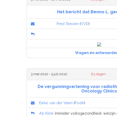
Het bericht dat Benno L. gee
Fred Teeven
(
VVD
)
Vragen en antwoorde
3 mei 2010 - 5 juli 2010
63 dagen
De vergunningverlening voor radiot
Oncology Clinics
Eeke van der Veen
(
PvdA
)
Ab Klink
(minister volksgezondheid, welzijn e