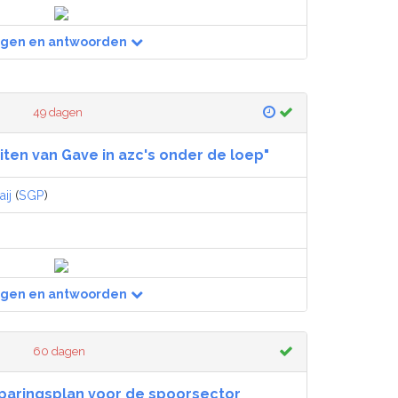
agen en antwoorden
49 dagen
eiten van Gave in azc's onder de loep"
ij
(
SGP
)
agen en antwoorden
60 dagen
paringsplan voor de spoorsector