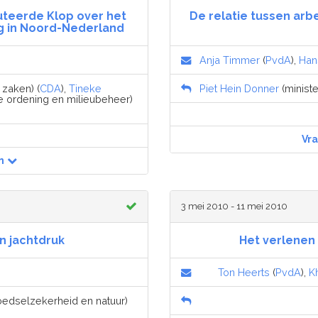
teerde Klop over het
De relatie tussen ar
g in Noord-Nederland
Anja Timmer
(
PvdA
),
Han
zaken) (
CDA
),
Tineke
Piet Hein Donner
(minist
ke ordening en milieubeheer)
Vr
n
3 mei 2010 - 11 mei 2010
n jachtdruk
Het verlenen 
Ton Heerts
(
PvdA
),
K
voedselzekerheid en natuur)