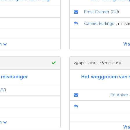
Ernst Cramer
(
CU
)
Camiel Eurlings
(ministe
n
Vr
29 april 2010 - 18 mei 2010
n misdadiger
Het weggooien van 
VV
)
Ed Anker
n
Vr