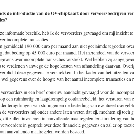
sinds de introductie van de OV-chipkaart door vervoersbedrijven ve
ies?
ze informatie beschik, heb ik de vervoerders gevraagd om mij inzicht te
ver incomplete transacties.
n gemiddeld 190 000 euro per maand aan niet geclaimde tegoeden over
t dat bedrag op 45 000 euro per maand. Het merendeel van de vervoer
egevens over incomplete transacties verstrekt. Wel hebben zij aangegeve
es te verdienen vanwege de hoge kosten van afhandeling daarvan. Overig
 verplicht deze gegevens te verstrekken. In het kader van het uitzetten v
wel gegevens over de hoogte van het aantal incomplete transacties en r
 vervoerders in een brief opnieuw aandacht gevraagd voor de incomplete
p een ruimhartig en laagdrempelig coulancebeleid, het versturen van ee
erder terugdringen van storingen en de besteding van eventueel overgebl
 de vervoerders mij onder andere laten weten dat zij, mochten zij toch
s, dit zullen investeren in aanvullende maatregelen ter stimulering van 
 vervoerders in gesprek over deze financiële gegevens en zal er op toezi
aan aanvullende maatregelen worden besteed.