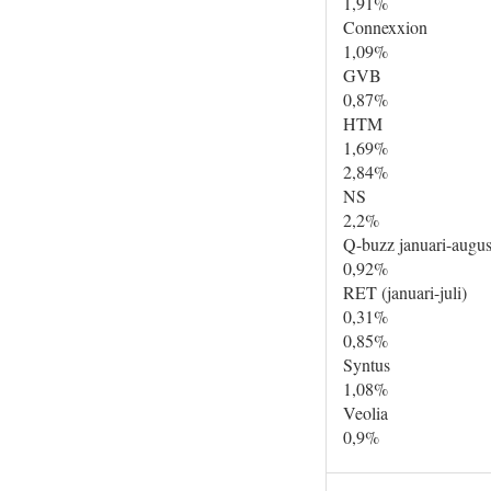
1,91%
Connexxion
1,09%
GVB
0,87%
HTM
1,69%
2,84%
NS
2,2%
Q-buzz januari-augus
0,92%
RET (januari-juli)
0,31%
0,85%
Syntus
1,08%
Veolia
0,9%