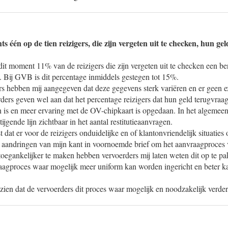
hts één op de tien reizigers, die zijn vergeten uit te checken, hun g
it moment 11% van de reizigers die zijn vergeten uit te checken een b
d. Bij GVB is dit percentage inmiddels gestegen tot 15%.
s hebben mij aangegeven dat deze gegevens sterk variëren en er geen e
ders geven wel aan dat het percentage reizigers dat hun geld terugvraa
en is en meer ervaring met de OV-chipkaart is opgedaan. In het algemeen
ijgende lijn zichtbaar in het aantal restitutieaanvragen.
dat er voor de reizigers onduidelijke en of klantonvriendelijk situaties o
 aandringen van mijn kant in voornoemde brief om het aanvraagproces v
 toegankelijker te maken hebben vervoerders mij laten weten dit op te p
raagproces waar mogelijk meer uniform kan worden ingericht en beter 
oezien dat de vervoerders dit proces waar mogelijk en noodzakelijk verder