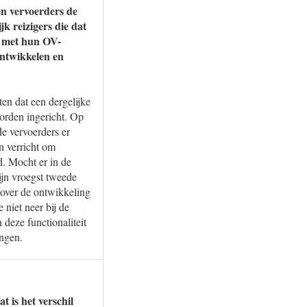
en vervoerders de
k reizigers die dat
kt met hun OV-
ontwikkelen en
en dat een dergelijke
worden ingericht. Op
e vervoerders er
n verricht om
d. Mocht er in de
ijn vroegst tweede
 over de ontwikkeling
 niet neer bij de
deze functionaliteit
engen.
 is het verschil