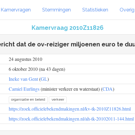
Kamervragen
Stemmingen
Statistieken
Overi
Kamervraag 2010Z11826
richt dat de ov-reiziger miljoenen euro te duur
24 augustus 2010
6 oktober 2010 (na 43 dagen)
Ineke van Gent
(
GL
)
Camiel Eurlings
(minister verkeer en waterstaat) (
CDA
)
organisatie en beleid
verkeer
https://zoek.officielebekendmakingen.nl/kv-tk-2010Z11826.html
https://zoek.officielebekendmakingen.nl/ah-tk-20102011-144.html