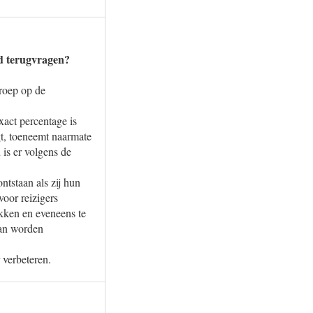
eld terugvragen?
eroep op de
xact percentage is
gt, toeneemt naarmate
 is er volgens de
ntstaan als zij hun
oor reizigers
akken en eveneens te
kan worden
 verbeteren.