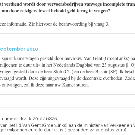
at verdiend wordt door vervoersbedrijven vanwege incomplete trans
om door reizigers teveel betaald geld terug te vragen?
deze informatie. Zie hiervoor de beantwoording bij vraag 3.
september 2010
zijn er kamervragen gesteld door mevrouw Van Gent (GroenLinks) naa
miljoenen te duur uit» in het Nederlands Dagblad van 23 augustus jl. O
vragen gesteld door de heer Slob (CU) en de heer Bashir (SP). Ik besch
vraagd wordt. Deze zijn uitgevraagd bij de decentrale overheden. Zodr
 ontvangen, zal ik deze naar uw Kamer sturen.
 nummer: kv-tk-2010Z11826
n van het lid Van Gent (GroenLinks) aan de minister van Verkeer en 
iger miljoenen euro te duur uit is (Iigezonden 24 augustus 2010).