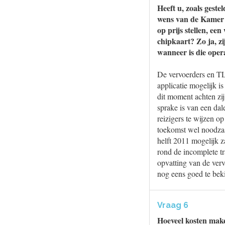
Heeft u, zoals gest
wens van de Kamer o
op prijs stellen, ee
chipkaart? Zo ja, z
wanneer is die oper
De vervoerders en TL
applicatie mogelijk i
dit moment achten zi
sprake is van een dal
reizigers te wijzen o
toekomst wel noodzaak
helft 2011 mogelijk 
rond de incomplete tr
opvatting van de verv
nog eens goed te beki
Vraag 6
Hoeveel kosten maken