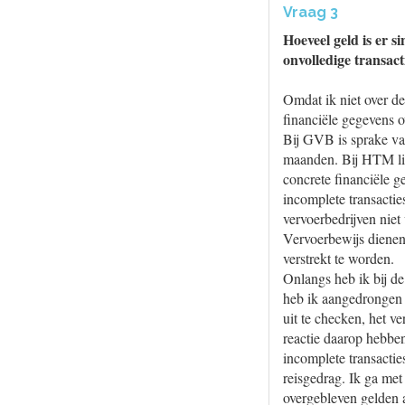
Vraag 3
Hoeveel geld is er 
onvolledige transact
Omdat ik niet over de
financiële gegevens o
Bij GVB is sprake va
maanden. Bij HTM lig
concrete financiële g
incomplete transacti
vervoerbedrijven niet
Vervoerbewijs dienen 
verstrekt te worden.
Onlangs heb ik bij de
heb ik aangedrongen o
uit te checken, het v
reactie daarop hebben
incomplete transactie
reisgedrag. Ik ga met
overgebleven gelden 