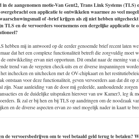
eld in de aangenomen motie-Van Gent2, Trans Link Systems (TLS) 
vergebracht een applicatie te ontwikkelen waarmee zo veel mogelij
n waarschuwingsmail of -brief krijgen als zij niet hebben uitgechec
ijn TLS en de vervoerders voornemens een dergelijke applicatie te 
ationeel?
S hebben mij in antwoord op de eerder genoemde brief recent laten wet
s maar dat het een complexe functionaliteit betreft die zorgvuldig moet 
j de ontwikkeling ervan niet opportuun. Dit omdat naar de mening van d
ende trend van de vergeten check-uits en er diverse inspanningen worde
p het inchecken en uitchecken met de OV-chipkaart en het restitutiebelei
 ontstaan voor deze functionaliteit, geven vervoerders aan dat dit op z
zal zijn. Naar aanleiding van de door mij gedeelde, aanhoudende zorgen
ansacties en de duidelijke uitspraken hierover van uw Kamer3, leg ik me
oerders. Ik zal er bij hen en bij TLS op aandringen om de noodzaak van 
jken en de diverse aspecten ervan zo snel mogelijk nader in kaart te br
 de vervoersbedrijven om te veel betaald geld terug te betalen? Wat