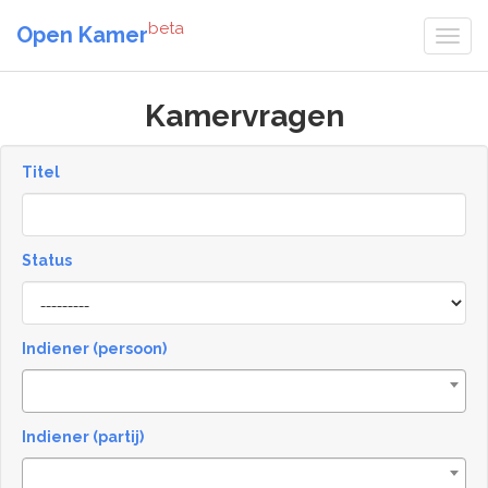
beta
Open Kamer
Kamervragen
Titel
Status
[invalid
name]
Indiener (persoon)
Indiener (partij)