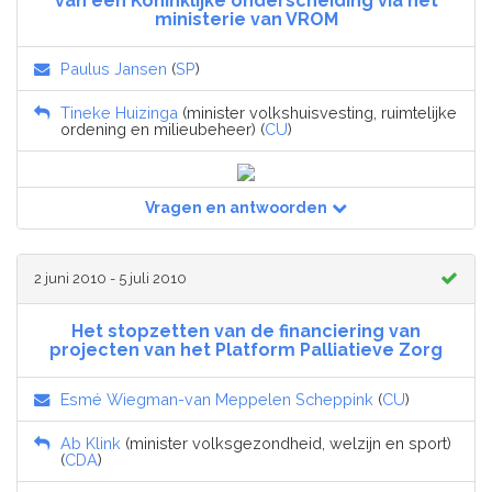
van een Koninklijke onderscheiding via het
ministerie van VROM
Paulus Jansen
(
SP
)
Tineke Huizinga
(minister volkshuisvesting, ruimtelijke
ordening en milieubeheer) (
CU
)
Vragen en antwoorden
2 juni 2010 - 5 juli 2010
Het stopzetten van de financiering van
projecten van het Platform Palliatieve Zorg
Esmé Wiegman-van Meppelen Scheppink
(
CU
)
Ab Klink
(minister volksgezondheid, welzijn en sport)
(
CDA
)