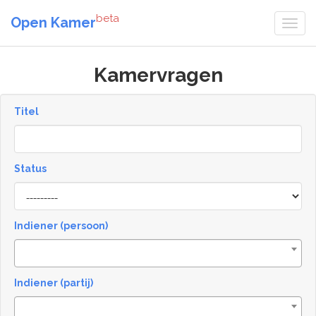
beta
Open Kamer
Kamervragen
Titel
Status
[invalid
name]
Indiener (persoon)
Indiener (partij)