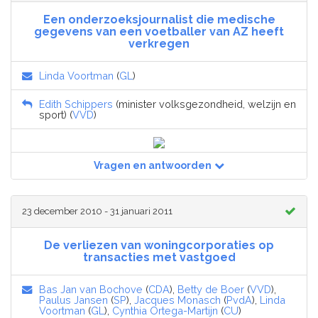
Een onderzoeksjournalist die medische
gegevens van een voetballer van AZ heeft
verkregen
Linda Voortman
(
GL
)
Edith Schippers
(minister volksgezondheid, welzijn en
sport) (
VVD
)
Vragen en antwoorden
23 december 2010 - 31 januari 2011
De verliezen van woningcorporaties op
transacties met vastgoed
Bas Jan van Bochove
(
CDA
),
Betty de Boer
(
VVD
),
Paulus Jansen
(
SP
),
Jacques Monasch
(
PvdA
),
Linda
Voortman
(
GL
),
Cynthia Ortega-Martijn
(
CU
)