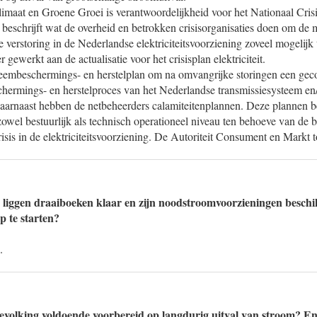
imaat en Groene Groei is verantwoordelijkheid voor het Nationaal Crisis
eschrijft wat de overheid en betrokken crisisorganisaties doen om de 
ge verstoring in de Nederlandse elektriciteitsvoorziening zoveel mogeli
r gewerkt aan de actualisatie voor het crisisplan elektriciteit.
teembeschermings- en herstelplan om na omvangrijke storingen een gec
hermings- en herstelproces van het Nederlandse transmissiesysteem en
aarnaast hebben de netbeheerders calamiteitenplannen. Deze plannen b
 zowel bestuurlijk als technisch operationeel niveau ten behoeve van de b
isis in de elektriciteitsvoorziening. De Autoriteit Consument en Markt t
 liggen draaiboeken klaar en zijn noodstroomvoorzieningen besch
p te starten?
.
evolking voldoende voorbereid op langdurig uitval van stroom? En