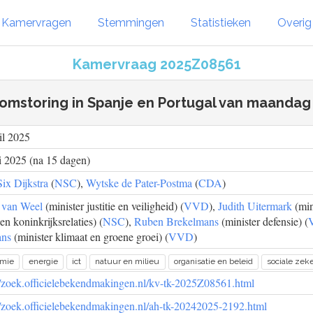
Kamervragen
Stemmingen
Statistieken
Overi
Kamervraag 2025Z08561
omstoring in Spanje en Portugal van maandag 
il 2025
 2025 (na 15 dagen)
Six Dijkstra
(
NSC
),
Wytske de Pater-Postma
(
CDA
)
 van Weel
(minister justitie en veiligheid) (
VVD
),
Judith Uitermark
(min
en koninkrijksrelaties) (
NSC
),
Ruben Brekelmans
(minister defensie) (
ns
(minister klimaat en groene groei) (
VVD
)
omie
energie
ict
natuur en milieu
organisatie en beleid
sociale zek
//zoek.officielebekendmakingen.nl/kv-tk-2025Z08561.html
//zoek.officielebekendmakingen.nl/ah-tk-20242025-2192.html