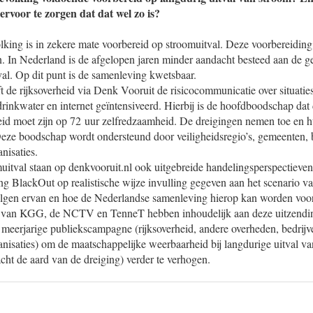
ervoor te zorgen dat dat wel zo is?
ing is in zekere mate voorbereid op stroomuitval. Deze voorbereiding 
n. In Nederland is de afgelopen jaren minder aandacht besteed aan de 
al. Op dit punt is de samenleving kwetsbaar.
 de rijksoverheid via Denk Vooruit de risicocommunicatie over situatie
 drinkwater en internet geïntensiveerd. Hierbij is de hoofdboodschap da
id moet zijn op 72 uur zelfredzaamheid. De dreigingen nemen toe en h
Deze boodschap wordt ondersteund door veiligheidsregio’s, gemeenten, 
nisaties.
muitval staan op denkvooruit.nl ook uitgebreide handelingsperspectieve
ding BlackOut op realistische wijze invulling gegeven aan het scenario v
olgen ervan en hoe de Nederlandse samenleving hierop kan worden voo
ie van KGG, de NCTV en TenneT hebben inhoudelijk aan deze uitzendin
 meerjarige publiekscampagne (rijksoverheid, andere overheden, bedrijv
nisaties) om de maatschappelijke weerbaarheid bij langdurige uitval va
ht de aard van de dreiging) verder te verhogen.