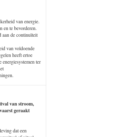
kerheid van energie.
en en te bevorderen.
aan de continuïteit
eid van voldoende
gelen heeft ertoe
e energiesystemen ter
et
eningen.
itval van stroom,
waarst geraakt
leving dat een