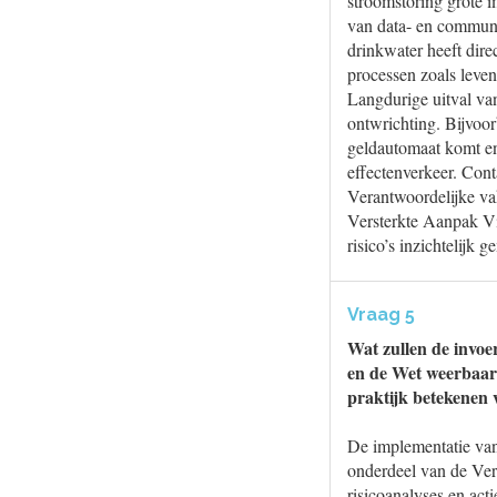
stroomstoring grote 
van data- en communic
drinkwater heeft dire
processen zoals leven
Langdurige uitval van
ontwrichting. Bijvoo
geldautomaat komt en 
effectenverkeer. Conta
Verantwoordelijke va
Versterkte Aanpak Vit
risico’s inzichtelij
Vraag 5
Wat zullen de invoe
en de Wet weerbaarhe
praktijk betekenen 
De implementatie van
onderdeel van de Ver
risicoanalyses en ac