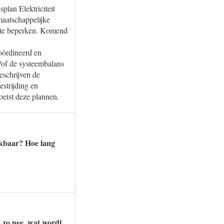
plan Elektriciteit
maatschappelijke
jk te beperken. Komend
oördineerd en
/of de systeembalans
eschrijven de
estrijding en
oetst deze plannen.
ikbaar? Hoe lang
 zo nee, wat wordt