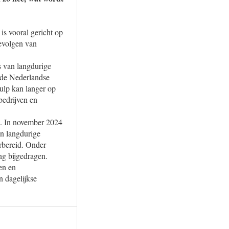
is vooral gericht op
gevolgen van
s van langdurige
t de Nederlandse
ulp kan langer op
bedrijven en
n. In november 2024
an langdurige
rbereid. Onder
g bijgedragen.
en en
n dagelijkse