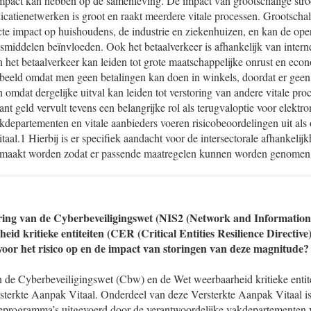
impact kan hebben op de samenleving. De impact van grootschalige stroo
atienetwerken is groot en raakt meerdere vitale processen. Grootschal
cte impact op huishoudens, de industrie en ziekenhuizen, en kan de ope
smiddelen beïnvloeden. Ook het betaalverkeer is afhankelijk van internet 
 het betaalverkeer kan leiden tot grote maatschappelijke onrust en eco
rbeeld omdat men geen betalingen kan doen in winkels, doordat er geen
omdat dergelijke uitval kan leiden tot verstoring van andere vitale proc
nt geld vervult tevens een belangrijke rol als terugvaloptie voor elektro
kdepartementen en vitale aanbieders voeren risicobeoordelingen uit als
aal.1 Hierbij is er specifiek aandacht voor de intersectorale afhankeli
k gemaakt worden zodat er passende maatregelen kunnen worden genomen
ring van de Cyberbeveiligingswet (NIS2 (Network and Information S
id kritieke entiteiten (CER (Critical Entities Resilience Directive)-
voor het risico op en de impact van storingen van deze magnitude?
 de Cyberbeveiligingswet (Cbw) en de Wet weerbaarheid kritieke entit
sterkte Aanpak Vitaal. Onderdeel van deze Versterkte Aanpak Vitaal is
tieprogramma’s uitgevoerd door de verantwoordelijke vakdepartementen 