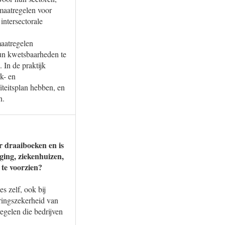
maatregelen voor
intersectorale
aatregelen
hun kwetsbaarheden te
 In de praktijk
k- en
ïteitsplan hebben, en
n.
er draaiboeken en is
ging, ziekenhuizen,
 te voorzien?
s zelf, ook bij
eringszekerheid van
egelen die bedrijven