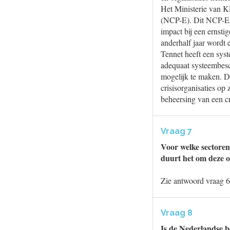
Het Ministerie van Kl
(NCP-E). Dit NCP-E b
impact bij een ernsti
anderhalf jaar wordt e
Tennet heeft een sys
adequaat systeembesc
mogelijk te maken. D
crisisorganisaties op
beheersing van een cr
Vraag 7
Voor welke sectoren
duurt het om deze o
Zie antwoord vraag 6
Vraag 8
Is de Nederlandse b