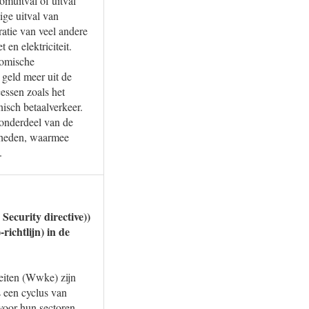
muitval of uitval
ige uitval van
ratie van veel andere
en elektriciteit.
nomische
 geld meer uit de
essen zoals het
nisch betaalverkeer.
 onderdeel van de
jkheden, waarmee
.
ecurity directive))
richtlijn) in de
eiten (Wwke) zijn
 een cyclus van
voor hun sectoren,