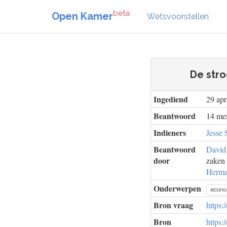
beta
Open Kamer
Wetsvoorstellen
De stro
Ingediend
29 apr
Beantwoord
14 mei
Indieners
Jesse 
Beantwoord
David
door
zaken 
Herma
Onderwerpen
econ
Bron vraag
https:
Bron
https: