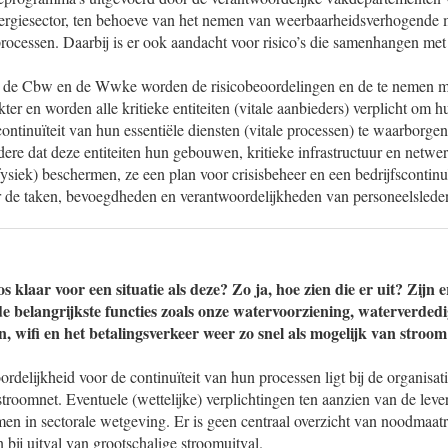
rgiesector, ten behoeve van het nemen van weerbaarheidsverhogende 
processen. Daarbij is er ook aandacht voor risico’s die samenhangen met 
n de Cbw en de Wwke worden de risicobeoordelingen en de te nemen m
er en worden alle kritieke entiteiten (vitale aanbieders) verplicht om 
ontinuïteit van hun essentiële diensten (vitale processen) te waarborgen.
dere dat deze entiteiten hun gebouwen, kritieke infrastructuur en netwer
ysiek) beschermen, ze een plan voor crisisbeheer en een bedrijfscontinu
r de taken, bevoegdheden en verantwoordelijkheden van personeelslede
s klaar voor een situatie als deze? Zo ja, hoe zien die er uit? Zijn 
e belangrijkste functies zoals onze watervoorziening, waterverdedi
, wifi en het betalingsverkeer weer zo snel als mogelijk van stroom
delijkheid voor de continuïteit van hun processen ligt bij de organisatie
stroomnet. Eventuele (wettelijke) verplichtingen ten aanzien van de lev
en in sectorale wetgeving. Er is geen centraal overzicht van noodmaatr
 bij uitval van grootschalige stroomuitval.