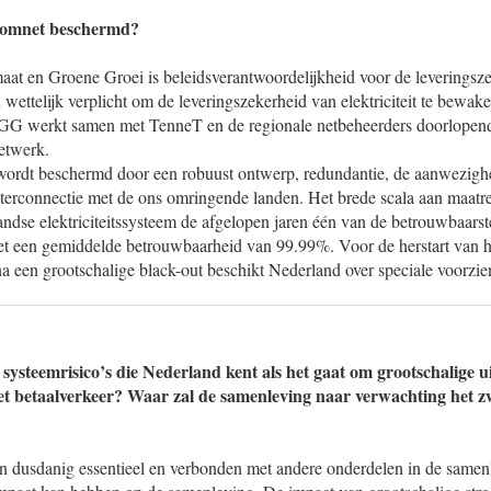
roomnet beschermd?
aat en Groene Groei is beleidsverantwoordelijkheid voor de leveringsze
 wettelijk verplicht om de leveringszekerheid van elektriciteit te bewak
GG werkt samen met TenneT en de regionale netbeheerders doorlopend 
netwerk.
wordt beschermd door een robuust ontwerp, redundantie, de aanwezigh
interconnectie met de ons omringende landen. Het brede scala aan maatre
andse elektriciteitssysteem de afgelopen jaren één van de betrouwbaarst
et een gemiddelde betrouwbaarheid van 99.99%. Voor de herstart van h
 na een grootschalige black-out beschikt Nederland over speciale voorzi
 systeemrisico’s die Nederland kent als het gaat om grootschalige u
het betaalverkeer? Waar zal de samenleving naar verwachting het z
ijn dusdanig essentieel en verbonden met andere onderdelen in de samen