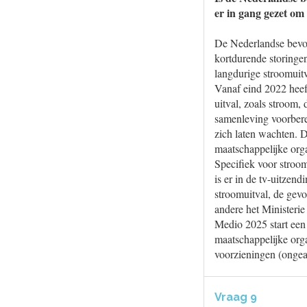
er in gang gezet om 
De Nederlandse bevolk
kortdurende storinge
langdurige stroomuitv
Vanaf eind 2022 heeft
uitval, zoals stroom,
samenleving voorbere
zich laten wachten. 
maatschappelijke orga
Specifiek voor stroo
is er in de tv-uitzen
stroomuitval, de gev
andere het Minister
Medio 2025 start een
maatschappelijke orga
voorzieningen (ongeac
Vraag 9