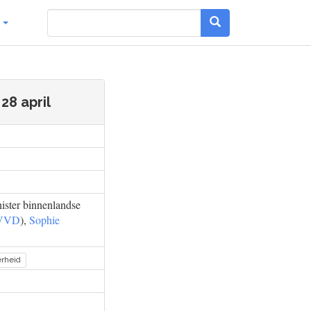
g
28 april
ister binnenlandse
VVD
),
Sophie
erheid