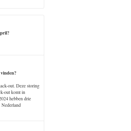
pril?
s vinden?
ack-out. Deze storing
ck-out komt in
n 2024 hebben drie
n Nederland