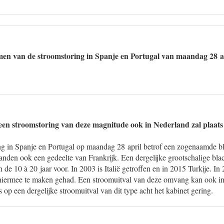
men van de stroomstoring in Spanje en Portugal van maandag 28 a
t een stroomstoring van deze magnitude ook in Nederland zal plaat
ng in Spanje en Portugal op maandag 28 april betrof een zogenaamde bl
landen ook een gedeelte van Frankrijk. Een dergelijke grootschalige bla
n de 10 à 20 jaar voor. In 2003 is Italië getroffen en in 2015 Turkije. I
hiermee te maken gehad. Een stroomuitval van deze omvang kan ook i
 op een dergelijke stroomuitval van dit type acht het kabinet gering.