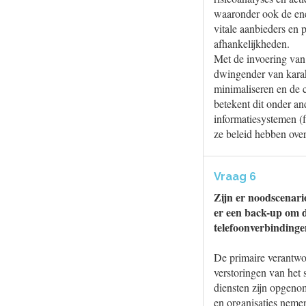
waaronder ook de ene
vitale aanbieders en 
afhankelijkheden.
Met de invoering va
dwingender van karakt
minimaliseren en de c
betekent dit onder an
informatiesystemen (f
ze beleid hebben ove
Vraag 6
Zijn er noodscenario
er een back-up om d
telefoonverbindingen
De primaire verantwoor
verstoringen van het 
diensten zijn opgenom
en organisaties nemen