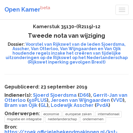
beta
Open Kamer
Kamerstuk 35130-(R2119)-12
Tweede nota van wijziging
Dossier:
Voorstel van Rijkswet van de leden Sjoerdsma,
Asscher, Van Otterloo, Van Wijngaarden en Van Ojik
houdende regels inzake het creëren van tijdelijke
uitzonderingen op de Rijkswet op het Nederlanderschap
(Rijkswet inperking gevolgen Brexit)
Gepubliceerd: 23 september 2019
Indiener(s):
Sjoerd Sjoerdsma
(
D66
),
Gerrit-Jan van
Otterloo
(
50PLUS
),
Jeroen van Wijngaarden
(
VVD
),
Bram van Ojik
(
GL
),
Lodewijk Asscher
(
PvdA
)
Onderwerpen:
economie
europese zaken
internationaal
migratie en integratie
nederlanderschap
ondernemen
Bron:
https://zoek.officielebekendmakingen.nl/kst-