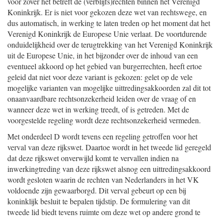
voor zover het betreft de (verblijfs)rechten binnen het Verenigd
Koninkrijk. Er is niet voor gekozen deze wet van rechtswege, en
dus automatisch, in werking te laten treden op het moment dat het
Verenigd Koninkrijk de Europese Unie verlaat. De voortdurende
onduidelijkheid over de terugtrekking van het Verenigd Koninkrijk
uit de Europese Unie, in het bijzonder over de inhoud van een
eventueel akkoord op het gebied van burgerrechten, heeft ertoe
geleid dat niet voor deze variant is gekozen: gelet op de vele
mogelijke varianten van mogelijke uittredingsakkoorden zal dit tot
onaanvaardbare rechtsonzekerheid leiden over de vraag of en
wanneer deze wet in werking treedt, of is getreden. Met de
voorgestelde regeling wordt deze rechtsonzekerheid vermeden.
Met onderdeel D wordt tevens een regeling getroffen voor het
verval van deze rijkswet. Daartoe wordt in het tweede lid geregeld
dat deze rijkswet onverwijld komt te vervallen indien na
inwerkingtreding van deze rijkswet alsnog een uittredingsakkoord
wordt gesloten waarin de rechten van Nederlanders in het VK
voldoende zijn gewaarborgd. Dit verval gebeurt op een bij
koninklijk besluit te bepalen tijdstip. De formulering van dit
tweede lid biedt tevens ruimte om deze wet op andere grond te