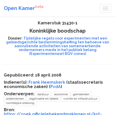
beta
Open Kamer
Kamerstuk 31430-1
Koninklijke boodschap
Dossier:
Tijdelijke regels voor experimenten met een
gebiedsgerichte bestemmingsheffing ten behoeve van
aanvullende activiteiten van samenwerkende
ondernemers mede in het publiek belang
(Experimentenwet BGV-zones)
Gepubliceerd: 18 april 2008
Indiener(s):
Frank Heemskerk
(staatssecretaris
economische zaken) (
PvdA
)
Onderwerpen:
bestuur
economie
gemeenten
ondernemen
organisatie en beleid
ruimte en infrastructuur
ruimtelijke ordening
Bron:
https://zoek.officielebekendmakingen.nl/kst-