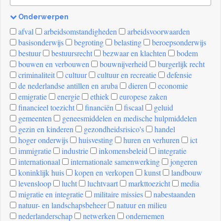
Onderwerpen
[invalid
afval
arbeidsomstandigheden
arbeidsvoorwaarden
name]
basisonderwijs
begroting
belasting
beroepsonderwijs
bestuur
bestuursrecht
bezwaar en klachten
bodem
bouwen en verbouwen
bouwnijverheid
burgerlijk recht
criminaliteit
cultuur
cultuur en recreatie
defensie
de nederlandse antillen en aruba
dieren
economie
emigratie
energie
ethiek
europese zaken
financieel toezicht
financiën
fiscaal
geluid
gemeenten
geneesmiddelen en medische hulpmiddelen
gezin en kinderen
gezondheidsrisico's
handel
hoger onderwijs
huisvesting
huren en verhuren
ict
immigratie
industrie
inkomensbeleid
integratie
internationaal
internationale samenwerking
jongeren
koninklijk huis
kopen en verkopen
kunst
landbouw
levensloop
lucht
luchtvaart
markttoezicht
media
migratie en integratie
militaire missies
nabestaanden
natuur- en landschapsbeheer
natuur en milieu
nederlanderschap
netwerken
ondernemen