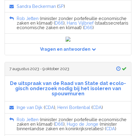
Sandra Beckerman
(
SP
)
Rob Jetten
(minister zonder portefeuille economische
zaken en klimaat) (
D66
),
Hans Vijlbrief
(staatssecretaris
economische zaken en klimaat) (
D66
)
Vragen en antwoorden
7 augustus 2023 - 9 oktober 2023
De uitspraak van de Raad van State dat eco­lo­
gisch on­der­zoek no­dig bij het iso­le­ren van
spouw­mu­ren
Inge van Dijk
(
CDA
),
Henri Bontenbal
(
CDA
)
Rob Jetten
(minister zonder portefeuille economische
zaken en klimaat) (
D66
),
Hugo de Jonge
(minister
binnenlandse zaken en koninkrijksrelaties) (
CDA
)