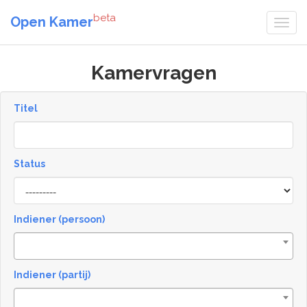
beta
Open Kamer
Kamervragen
Titel
Status
[invalid
name]
Indiener (persoon)
Indiener (partij)