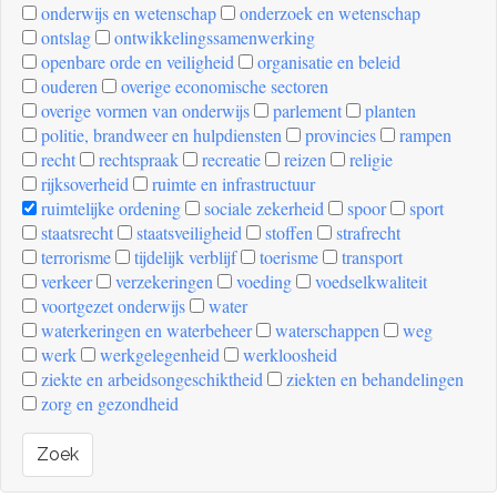
onderwijs en wetenschap
onderzoek en wetenschap
ontslag
ontwikkelingssamenwerking
openbare orde en veiligheid
organisatie en beleid
ouderen
overige economische sectoren
overige vormen van onderwijs
parlement
planten
politie, brandweer en hulpdiensten
provincies
rampen
recht
rechtspraak
recreatie
reizen
religie
rijksoverheid
ruimte en infrastructuur
ruimtelijke ordening
sociale zekerheid
spoor
sport
staatsrecht
staatsveiligheid
stoffen
strafrecht
terrorisme
tijdelijk verblijf
toerisme
transport
verkeer
verzekeringen
voeding
voedselkwaliteit
voortgezet onderwijs
water
waterkeringen en waterbeheer
waterschappen
weg
werk
werkgelegenheid
werkloosheid
ziekte en arbeidsongeschiktheid
ziekten en behandelingen
zorg en gezondheid
Zoek