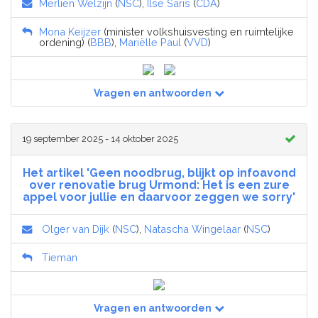
Merlien Welzijn
(
NSC
),
Ilse Saris
(
CDA
)
Mona Keijzer
(minister volkshuisvesting en ruimtelijke
ordening) (
BBB
),
Mariëlle Paul
(
VVD
)
Vragen en antwoorden
19 september 2025 - 14 oktober 2025
Het artikel 'Geen noodbrug, blijkt op infoavond
over renovatie brug Urmond: Het is een zure
appel voor jullie en daarvoor zeggen we sorry'
Olger van Dijk
(
NSC
),
Natascha Wingelaar
(
NSC
)
Tieman
Vragen en antwoorden