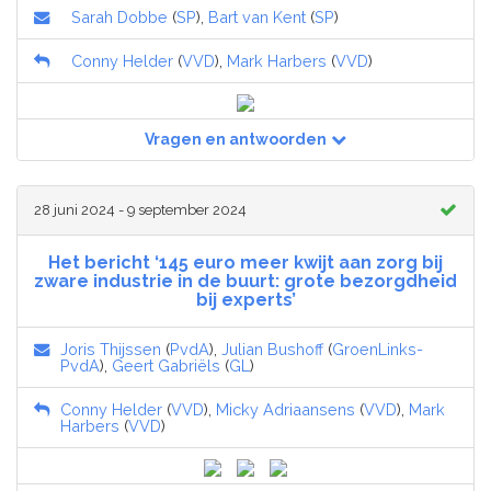
Sarah Dobbe
(
SP
),
Bart van Kent
(
SP
)
Conny Helder
(
VVD
),
Mark Harbers
(
VVD
)
Vragen en antwoorden
28 juni 2024 - 9 september 2024
Het bericht ‘145 euro meer kwijt aan zorg bij
zware industrie in de buurt: grote bezorgdheid
bij experts’
Joris Thijssen
(
PvdA
),
Julian Bushoff
(
GroenLinks-
PvdA
),
Geert Gabriëls
(
GL
)
Conny Helder
(
VVD
),
Micky Adriaansens
(
VVD
),
Mark
Harbers
(
VVD
)