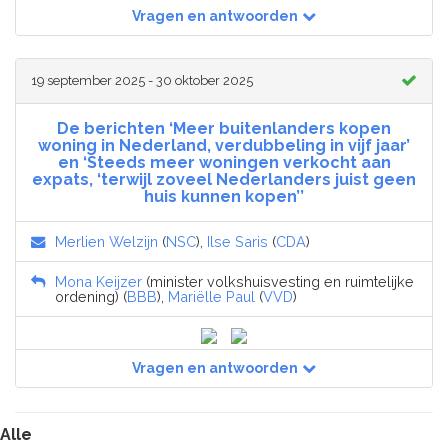
Vragen en antwoorden
19 september 2025 - 30 oktober 2025
De berichten ‘Meer buitenlanders kopen
woning in Nederland, verdubbeling in vijf jaar’
en ‘Steeds meer woningen verkocht aan
expats, ‘terwijl zoveel Nederlanders juist geen
huis kunnen kopen’’
Merlien Welzijn
(
NSC
),
Ilse Saris
(
CDA
)
Mona Keijzer
(minister volkshuisvesting en ruimtelijke
ordening) (
BBB
),
Mariëlle Paul
(
VVD
)
Vragen en antwoorden
Alle