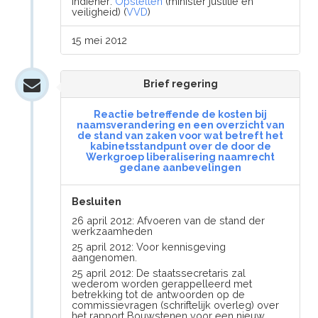
Indiener:
Opstelten
(minister justitie en
veiligheid) (
VVD
)
15 mei 2012
Brief regering
Reactie betreffende de kosten bij
naamsverandering en een overzicht van
de stand van zaken voor wat betreft het
kabinetsstandpunt over de door de
Werkgroep liberalisering naamrecht
gedane aanbevelingen
Besluiten
26 april 2012: Afvoeren van de stand der
werkzaamheden
25 april 2012: Voor kennisgeving
aangenomen.
25 april 2012: De staatssecretaris zal
wederom worden gerappelleerd met
betrekking tot de antwoorden op de
commissievragen (schriftelijk overleg) over
het rapport Bouwstenen voor een nieuw