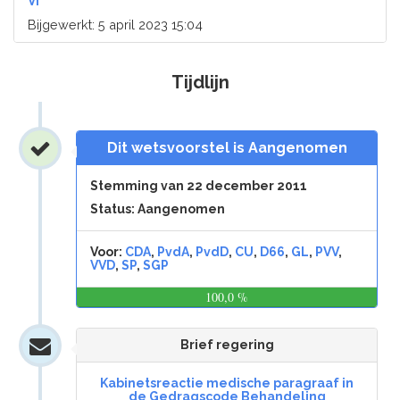
VI
Bijgewerkt: 5 april 2023 15:04
Tijdlijn
Dit wetsvoorstel is Aangenomen
Stemming van 22 december 2011
Status: Aangenomen
Voor:
CDA
,
PvdA
,
PvdD
,
CU
,
D66
,
GL
,
PVV
,
VVD
,
SP
,
SGP
100,0 %
0,0
%
Brief regering
Kabinetsreactie medische paragraaf in
de Gedragscode Behandeling