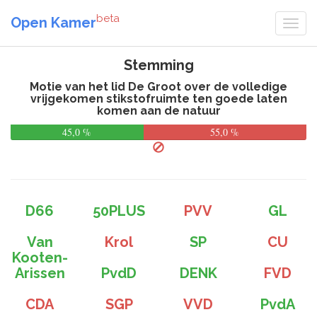
beta
Open Kamer
Stemming
Motie van het lid De Groot over de volledige
vrijgekomen stikstofruimte ten goede laten
komen aan de natuur
45,0 %
55,0 %
D66
50PLUS
PVV
GL
Van
Krol
SP
CU
Kooten-
Arissen
PvdD
DENK
FVD
CDA
SGP
VVD
PvdA