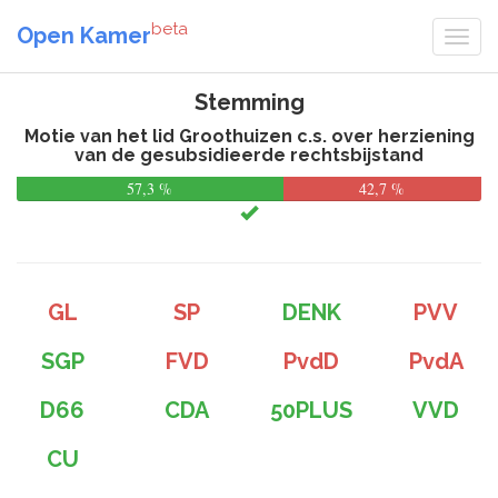
beta
Open Kamer
Stemming
Motie van het lid Groothuizen c.s. over herziening
van de gesubsidieerde rechtsbijstand
57,3 %
42,7 %
GL
SP
DENK
PVV
SGP
FVD
PvdD
PvdA
D66
CDA
50PLUS
VVD
CU