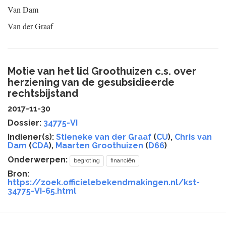
Van Dam
Van der Graaf
Motie van het lid Groothuizen c.s. over
herziening van de gesubsidieerde
rechtsbijstand
2017-11-30
Dossier:
34775-VI
Indiener(s):
Stieneke van der Graaf
(
CU
),
Chris van
Dam
(
CDA
),
Maarten Groothuizen
(
D66
)
Onderwerpen:
begroting
financiën
Bron:
https://zoek.officielebekendmakingen.nl/kst-
34775-VI-65.html