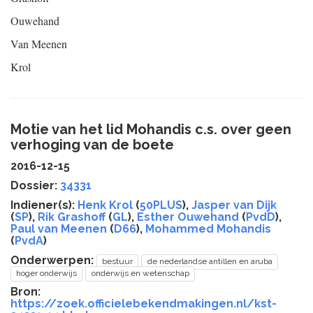
Ouwehand
Van Meenen
Krol
Motie van het lid Mohandis c.s. over geen
verhoging van de boete
2016-12-15
Dossier:
34331
Indiener(s):
Henk Krol
(
50PLUS
),
Jasper van Dijk
(
SP
),
Rik Grashoff
(
GL
),
Esther Ouwehand
(
PvdD
),
Paul van Meenen
(
D66
),
Mohammed Mohandis
(
PvdA
)
Onderwerpen:
bestuur
de nederlandse antillen en aruba
hoger onderwijs
onderwijs en wetenschap
Bron:
https://zoek.officielebekendmakingen.nl/kst-