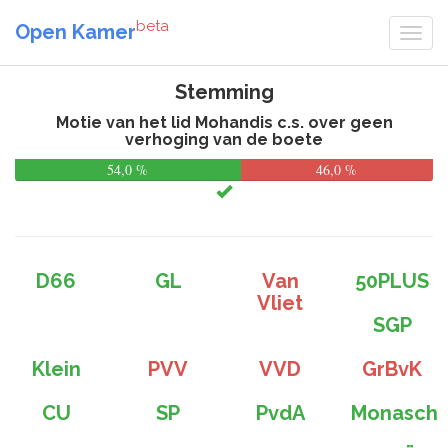
beta
Open Kamer
Stemming
Motie van het lid Mohandis c.s. over geen
verhoging van de boete
54,0 %
46,0 %
D66
GL
Van
50PLUS
Vliet
SGP
Klein
PVV
VVD
GrBvK
CU
SP
PvdA
Monasch