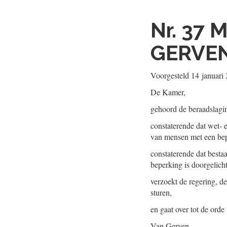
Nr. 37
M
GERVE
Voorgesteld
14 januari
De Kamer,
gehoord de beraadslagi
constaterende dat wet- e
van mensen met een bep
constaterende dat best
beperking is doorgelicht
verzoekt de regering, d
sturen,
en gaat over tot de orde
Van Gerven