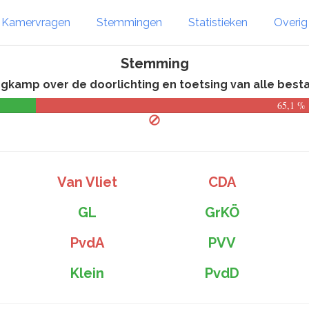
Kamervragen
Stemmingen
Statistieken
Overi
Stemming
rgkamp over de doorlichting en toetsing van alle bes
65,1 %
Van Vliet
CDA
GL
GrKÖ
PvdA
PVV
Klein
PvdD