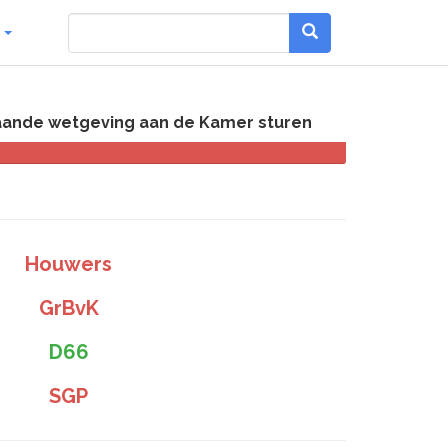
g
taande wetgeving aan de Kamer sturen
Houwers
GrBvK
D66
SGP