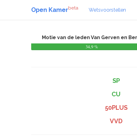
beta
Open Kamer
Wetsvoorstellen
Motie van de leden Van Gerven en Be
34,9 %
SP
CU
50PLUS
VVD