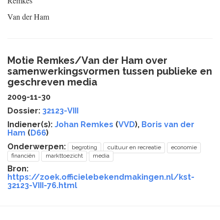
Remkes
Van der Ham
Motie Remkes/Van der Ham over
samenwerkingsvormen tussen publieke en
geschreven media
2009-11-30
Dossier:
32123-VIII
Indiener(s):
Johan Remkes
(
VVD
),
Boris van der
Ham
(
D66
)
Onderwerpen:
begroting
cultuur en recreatie
economie
financiën
markttoezicht
media
Bron:
https://zoek.officielebekendmakingen.nl/kst-
32123-VIII-76.html