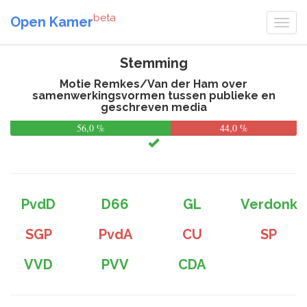
beta
Open Kamer
Stemming
Motie Remkes/Van der Ham over
samenwerkingsvormen tussen publieke en
geschreven media
56,0 %
44,0 %
PvdD
D66
GL
Verdonk
SGP
PvdA
CU
SP
VVD
PVV
CDA