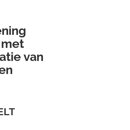
ening
 met
atie van
 en
ELT