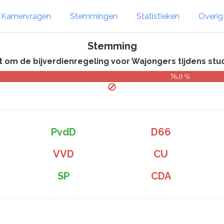
Kamervragen
Stemmingen
Statistieken
Overi
Stemming
om de bijverdienregeling voor Wajongers tijdens stud
76,0 %
PvdD
D66
VVD
CU
SP
CDA