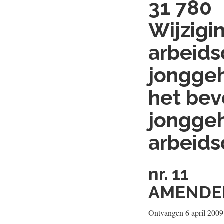
31 780
Wijzigi
arbeids
jonggeh
het bev
jonggeh
arbeids
nr. 11
AMENDEM
Ontvangen 6 april 2009