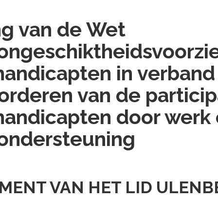
ng van de Wet
ongeschiktheidsvoorzi
andicapten in verband
orderen van de particip
andicapten door werk
ondersteuning
ENT VAN HET LID ULENB