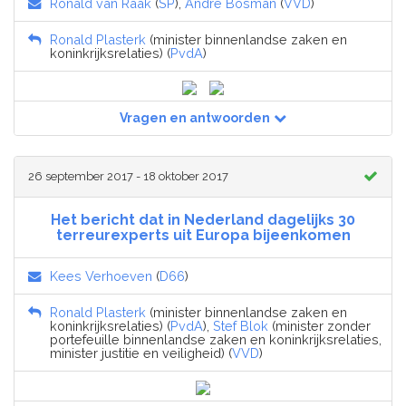
Ronald van Raak
(
SP
),
André Bosman
(
VVD
)
Ronald Plasterk
(minister binnenlandse zaken en
koninkrijksrelaties) (
PvdA
)
Vragen en antwoorden
26 september 2017 - 18 oktober 2017
Het bericht dat in Nederland dagelijks 30
terreurexperts uit Europa bijeenkomen
Kees Verhoeven
(
D66
)
Ronald Plasterk
(minister binnenlandse zaken en
koninkrijksrelaties) (
PvdA
),
Stef Blok
(minister zonder
portefeuille binnenlandse zaken en koninkrijksrelaties,
minister justitie en veiligheid) (
VVD
)