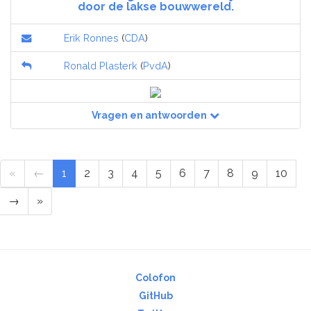
door de lakse bouwwereld.
Erik Ronnes
(
CDA
)
Ronald Plasterk
(
PvdA
)
Vragen en antwoorden
«
←
1
2
3
4
5
6
7
8
9
10
→
»
Colofon
GitHub