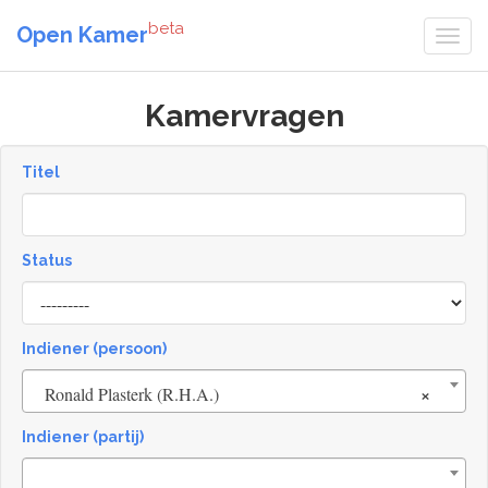
beta
Open Kamer
Kamervragen
Titel
Status
[invalid
name]
Indiener (persoon)
×
Ronald Plasterk (R.H.A.)
Indiener (partij)