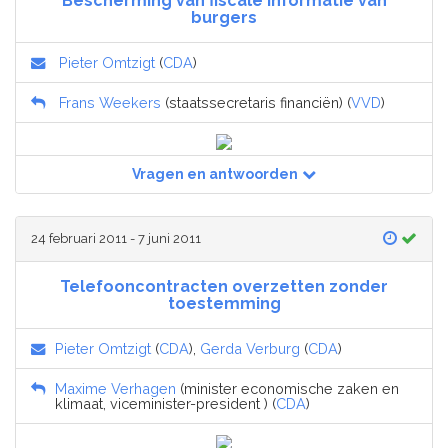
Bescherming van fiscale informatie van
burgers
Pieter Omtzigt
(
CDA
)
Frans Weekers
(staatssecretaris financiën) (
VVD
)
Vragen en antwoorden
24 februari 2011 - 7 juni 2011
Telefooncontracten overzetten zonder
toestemming
Pieter Omtzigt
(
CDA
),
Gerda Verburg
(
CDA
)
Maxime Verhagen
(minister economische zaken en
klimaat, viceminister-president ) (
CDA
)