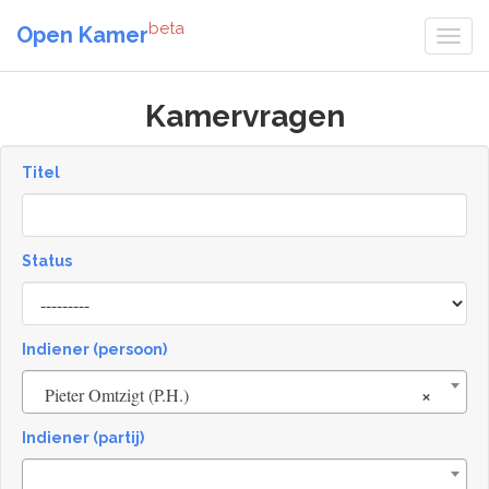
beta
Open Kamer
Kamervragen
Titel
Status
[invalid
name]
Indiener (persoon)
×
Pieter Omtzigt (P.H.)
Indiener (partij)