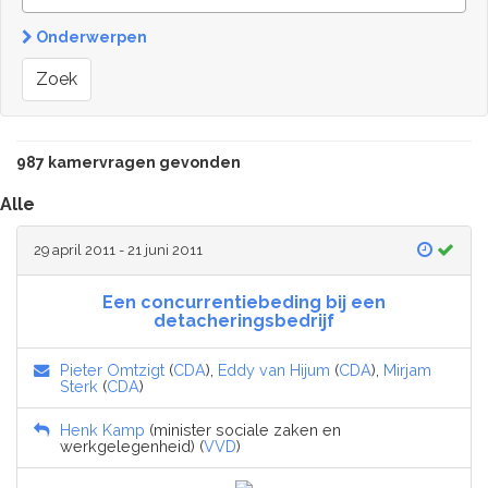
Onderwerpen
Zoek
987 kamervragen gevonden
Alle
29 april 2011 - 21 juni 2011
Een concurrentiebeding bij een
detacheringsbedrijf
Pieter Omtzigt
(
CDA
),
Eddy van Hijum
(
CDA
),
Mirjam
Sterk
(
CDA
)
Henk Kamp
(minister sociale zaken en
werkgelegenheid) (
VVD
)