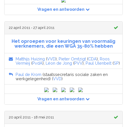
Vragen en antwoorden
22 april 2011 - 27 april 2011
Het oproepen voor keuringen van voormalig
werknemers, die een WGA 35-80% hebben
Matthijs Huizing
(
VVD
),
Pieter Omtzigt
(
CDA
),
Roos
Vermeij
(
PvdA
),
Léon de Jong
(
PVV
),
Paul Ulenbelt
(
SP
)
Paul de Krom
(staatssecretaris sociale zaken en
werkgelegenheid) (
VVD
)
Vragen en antwoorden
20 april 2011 - 18 mei 2011