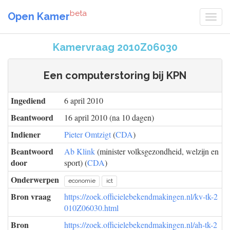
beta
Open Kamer
Kamervraag 2010Z06030
Een computerstoring bij KPN
Ingediend
6 april 2010
Beantwoord
16 april 2010 (na 10 dagen)
Indiener
Pieter Omtzigt
(
CDA
)
Beantwoord
Ab Klink
(minister volksgezondheid, welzijn en
door
sport) (
CDA
)
Onderwerpen
economie
ict
Bron vraag
https://zoek.officielebekendmakingen.nl/kv-tk-2
010Z06030.html
Bron
https://zoek.officielebekendmakingen.nl/ah-tk-2