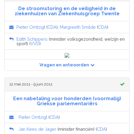
De stroomstoring en de veiligheid in de
ziekenhuizen van Ziekenhuisgroep Twente
Pieter Omtzigt
(
CDA
),
Margreeth Smilde
(
CDA
)
Edith Schippers
(minister volksgezondheid, welzijn en
sport) (
VVD
)
Vragen en antwoorden
12 mei 2011 - 9 juni 2011
Een nabetaling voor honderden (voormalig)
Griekse parlementariërs
Pieter Omtzigt
(
CDA
)
Jan Kees de Jager
(minister financiën) (
CDA
)