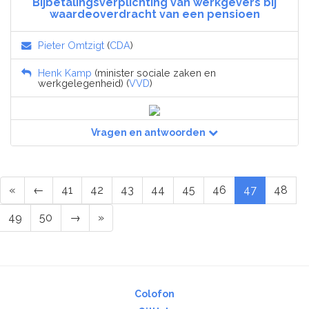
Bijbetalingsverplichting van werkgevers bij
waardeoverdracht van een pensioen
Pieter Omtzigt
(
CDA
)
Henk Kamp
(minister sociale zaken en
werkgelegenheid) (
VVD
)
Vragen en antwoorden
«
←
41
42
43
44
45
46
47
48
49
50
→
»
Colofon