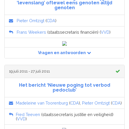
‘levenslang’ oftewel eens genoten altijd
genoten
Pieter Omtzigt
(
CDA
)
Frans Weekers
(staatssecretaris financiën) (
VVD
)
Vragen en antwoorden
19 juli 2011 - 27 juli 2011
Het bericht ‘Nieuwe poging tot verbod
pedoclub’
Madeleine van Toorenburg
(
CDA
),
Pieter Omtzigt
(
CDA
)
Fred Teeven
(staatssecretaris justitie en veiligheid)
(
VVD
)