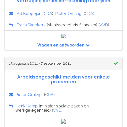
Vertraging verliesverrekening bedrijven
Ad Koppejan
(
CDA
),
Pieter Omtzigt
(
CDA
)
Frans Weekers
(staatssecretaris financiën) (
VVD
)
Vragen en antwoorden
15 augustus 2011 - 7 september 2011
Arbeidsongeschikt melden voor enkele
procenten
Pieter Omtzigt
(
CDA
)
Henk Kamp
(minister sociale zaken en
werkgelegenheid) (
VVD
)