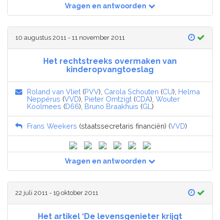
Vragen en antwoorden
10 augustus 2011 - 11 november 2011
Het rechtstreeks overmaken van
kinderopvangtoeslag
Roland van Vliet
(
PVV
),
Carola Schouten
(
CU
),
Helma
Neppérus
(
VVD
),
Pieter Omtzigt
(
CDA
),
Wouter
Koolmees
(
D66
),
Bruno Braakhuis
(
GL
)
Frans Weekers
(staatssecretaris financiën) (
VVD
)
Vragen en antwoorden
22 juli 2011 - 19 oktober 2011
Het artikel ‘De levensgenieter krijgt