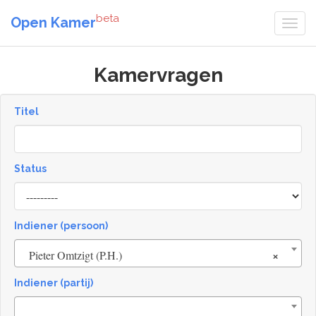
beta
Open Kamer
Kamervragen
Titel
Status
[invalid
name]
Indiener (persoon)
×
Pieter Omtzigt (P.H.)
Indiener (partij)